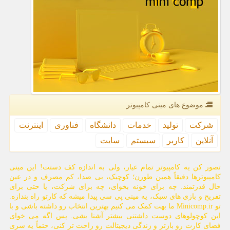
موضوع های مینی كامپیوتر
شركت
تولید
خدمات
دانشگاه
فناوری
اینترنت
آنلاین
كاربر
سیستم
سایت
تصور کن یه کامپیوتر تمام عیار، ولی به اندازه کف دستت! این مینی
کامپیوترها دقیقاً همین طورن؛ کوچیک، بی صدا، کم مصرف و در عین
حال قدرتمند. چه برای خونه بخوای، چه برای شرکت، یا حتی برای
تفریح و بازی های سبک، یه مینی پی سی پیدا میشه که کارتو راه بندازه.
تو Minicomp.ir ما بهت کمک می کنیم بهترین انتخاب رو داشته باشی و با
این کوچولوهای دوست داشتنی بیشتر آشنا بشی. پس اگه می خوای
فضای کارت رو بازتر و زندگی دیجیتالت رو راحت تر کنی، حتماً یه سری