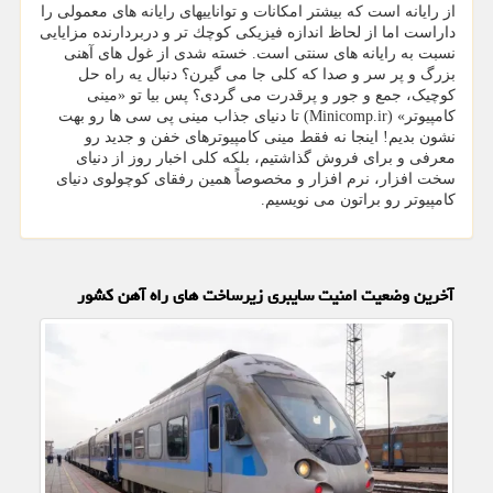
از رایانه است كه بیشتر امكانات و تواناییهای رایانه های معمولی را
داراست اما از لحاظ اندازه فیزیكی كوچك تر و دربردارنده مزایایی
نسبت به رایانه های سنتی است. خسته شدی از غول های آهنی
بزرگ و پر سر و صدا که کلی جا می گیرن؟ دنبال یه راه حل
کوچیک، جمع و جور و پرقدرت می گردی؟ پس بیا تو «مینی
کامپیوتر» (Minicomp.ir) تا دنیای جذاب مینی پی سی ها رو بهت
نشون بدیم! اینجا نه فقط مینی کامپیوترهای خفن و جدید رو
معرفی و برای فروش گذاشتیم، بلکه کلی اخبار روز از دنیای
سخت افزار، نرم افزار و مخصوصاً همین رفقای کوچولوی دنیای
کامپیوتر رو براتون می نویسیم.
آخرین وضعیت امنیت سایبری زیرساخت های راه آهن کشور