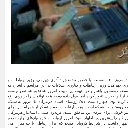
به گزارش مینی کامپیوتر به نقل از اداره کل ارتباطات شرکت ارتباطات سیار ایران، آئین اتصال روستاهای استان هرمزگان به شبکه ملی اطلاعات بامداد امروز ۲۰ اسفندماه با حضور محمدجواد آذری جهرمی، وزیر ارتباطات و
ری جهرمی، وزیر ارتباطات و فناوری اطلاعات در این مراسم با اشاره به
ر توسعه روستایی باشم و در جهت این مهم، امروز شاهدیم شاخص توسعه
ناوری اطلاعات افزود: مطابق با برنامه می بایست به شاخص ۸۰ درصد می رسیدیم که حالا از این میزان عبور کرده ایم. قول داده بودیم همه توانمان را بر روی رفع
مشکلات بچه های مناطق محروم بگذاریم و حتی زمینه ای برای ورود آنها به بازارهای فرامنطقه ای در جهت رونق اقتصادی شویم، که حالا به قولم عمل کردم. وی اظهار داشت: ۲۸۱ روستای استان هرمزگان تا امروز به شبکه
نت متصل شدند و ۲۵ روستای دیگر هم تا آخر سال به این شبکه متصل خواهند شد که مجموعاً ۳۰۶ روستا می شود؛ مبنای ما اتصال ۱۰۰ درصد روستاها به شبکه است. وزیر ارتباطات ضمن تشکر از همراه اول برای
 در قشم و بندرعباس هم راه اندازی خواهد نمود و این خبر خوشی برای مردم این مناطق است. فریدون همتی، استاندار هرمزگان
با سرمایه ۱۸۶ میلیارد تومان در مناطق کوهستانی و صعب العبور کار را پیش ببریم، اظهار نمود: امروز ارتباطات جزو نیازهای اولیه مردم
اظهار داشت: در شرایط کرونایی دیدیم که ابزار ارتباطی تا چه میزان می