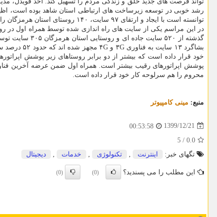
تواند فرصت های جدید خلق و زندگی مردم را تسهیل کند. احد قویدل، مدی
توانسته است با ایجاد و ارتقای ۹۷ سایت، ۱۴۰ روستای استان هرمزگان را زیر پوشش
در این مراسم یکی از سایت های راه اندازی شده توسط همراه اول در رو
محروم را هم سرلوحه کار خود قرار داده است.
منبع:
مینی كامپیوتر
1399/12/21
00:53:58
5
/
0.0
تگهای خبر:
اینترنت
,
تكنولوژی
,
خدمات
,
دیجیتال
این مطلب را می پسندید؟
(0)
(0)