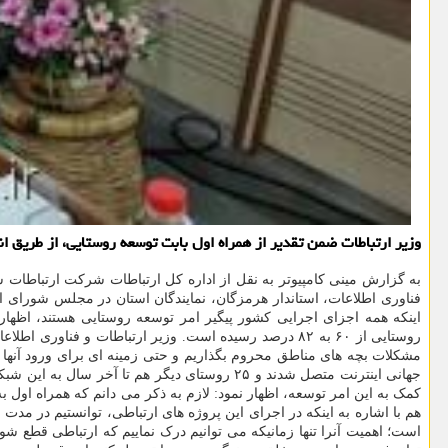
وزیر ارتباطات ضمن تقدیر از همراه اول بابت توسعه روستایی، از طریق اندازی ۵G این اپراتور در قشم و بندرعباس در ایام آینده ا
فناوری اطلاعات، استاندار هرمزگان، نمایندگان استان در مجلس شورای اس
اینکه همه اجزای اجرایی کشور پیگیر امر توسعه روستایی هستند، اظها
است؛ اهمیت آنرا تنها زمانیکه می توانیم درک نماییم که ارتباطی قطع شو