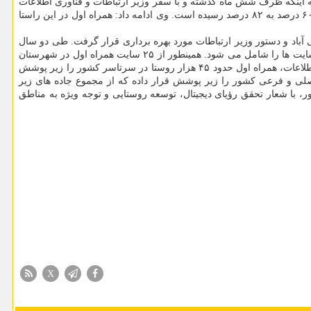
ه اینکه ظرف شش ماه گذشته و با سفر وزیر ارتباطات و فناوری اطلاعات
رشد خوبی در توسعه زیرساخت های ارتباطی استان شاهد بوده است، اظهار نمود: میزان اتصال روستاها به شبکه ملی اطلاعات در شش ماه گذشته از ۶۰ درصد به ۸۲ درصد رسیده است. وی ادامه داد: همراه اول در این راستا
باد و دستور وزیر ارتباطات مورد بهره برداری قرار گرفت. طی دو سال
گذشته از ۵۲۰ سایت جاده ای و روستایی استان هرمزگان ۳۰۵ سایت توسط همراه اول به فناوری های ۳G و ۴G ارتقا پیدا کرده اند که حدود ۵۸ درصد سایت ها را شامل می شود. همینطور از ۲۵ سایت همراه اول در شهرستان
بشاگرد ۱۳ سایت به فناوری ۳G و ۴G مجهز شده اند که حدود ۵۲ درصد سایت هاست. طبق آخرین آمار انتشار یافته توسط وزارت ارتباطات و فناوری اطلاعات، همراه اول حدود ۴۵ هزار روستا در سرتاسر کشور را زیر پوشش
اپراتورهای دیگر است. همینطور اپراتور اول بیشتر از ۸۲ هزار کیلومتر از جاده های اصلی و فرعی کشور را زیر پوشش قرار داده که از مجموع جاده های زیر
مراه همچون ۵G و سرویسهای قابل عرضه بر بستر آن در کشور، با شعار تحقق رؤیای دیجیتال، توسعه روستایی و توجه ویژه به مناطق
X