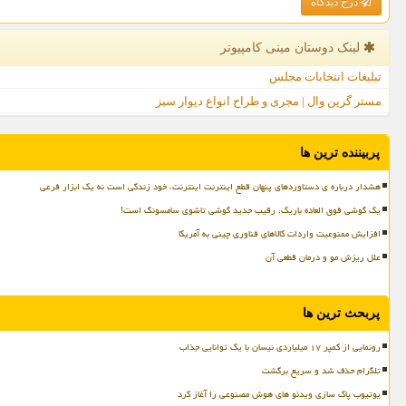
درج دیدگاه
لینک دوستان مینی كامپیوتر
تبلیغات انتخابات مجلس
مستر گرین وال | مجری و طراح انواع دیوار سبز
پربیننده ترین ها
هشدار درباره ی دستاوردهای پنهان قطع اینترنت اینترنت، خود زندگی است نه یک ابزار فرعی
یک گوشی فوق العاده باریک، رقیب جدید گوشی تاشوی سامسونگ است!
افزایش ممنوعیت واردات کالاهای فناوری چینی به آمریکا
علل ریزش مو و درمان قطعی آن
پربحث ترین ها
رونمایی از کمپر ۱۷ میلیاردی نیسان با یک توانایی جذاب
تلگرام حذف شد و سریع برگشت
یوتیوب پاک سازی ویدئو های هوش مصنوعی را آغاز کرد