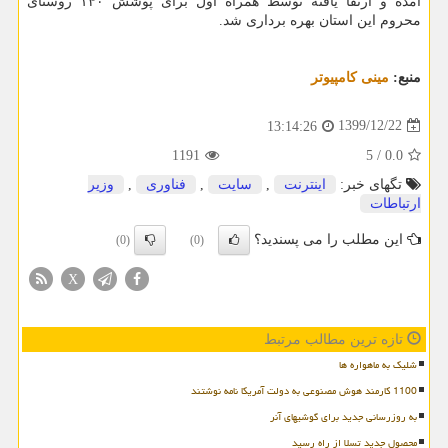
آمده و ارتقا یافته توسط همراه اول برای پوشش ۱۴۰ روستای
محروم این استان بهره برداری شد.
منبع:
مینی كامپیوتر
1399/12/22
13:14:26
1191
5
/
0.0
تگهای خبر:
اینترنت
,
سایت
,
فناوری
,
وزیر
ارتباطات
این مطلب را می پسندید؟
(0)
(0)
X
تازه ترین مطالب مرتبط
شلیک به ماهواره ها
1100 کارمند هوش مصنوعی به دولت آمریکا نامه نوشتند
به روزرسانی جدید برای گوشیهای آنر
محصول جدید تسلا از راه رسید