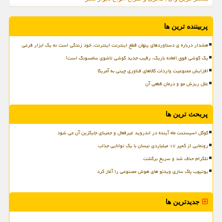
پربیننده ترین ها
هشدار درباره ی دستاوردهای پنهان قطع اینترنت اینترنت، خود زندگی است نه یک ابزار فرعی
یک گوشی فوق العاده باریک، رقیب جدید گوشی تاشوی سامسونگ است!
افزایش ممنوعیت واردات کالاهای فناوری چینی به آمریکا
علل ریزش مو و درمان قطعی آن
پربحث ترین ها
گوگل اسیستنت ماه آینده در اندروید غیرفعال و جمینای جایگزین آن می شود
رونمایی از کمپر ۱۷ میلیاردی نیسان با یک توانایی جذاب
تلگرام حذف شد و سریع برگشت
یوتیوب پاک سازی ویدئو های هوش مصنوعی را آغاز کرد
جدیدترین ها