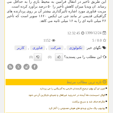
این طریق تأخیر در انتقال فرامین به محیط بازی را به حداقل می
رساند. ان ویدیا میزان کاهش تأخیر را ۵۰ درصد برآورد کرده است.
مزیت فناوری مورد اشاره تأثیرگذاری بیشتر آن بر روی پردازنده های
گرافیکی قدیمی تر مانند جی تی ایکس ۱۶۶۰ سوپر است که تأخیر
۲۶ میلی ثانیه ای را به ۱۶ میلی ثانیه می کاهد.
1399/12/24
12:32:45
1152
5
/
0.0
تگهای خبر:
تكنولوژی
,
شركت
,
فناوری
,
كاربر
این مطلب را می پسندید؟
(0)
(0)
X
تازه ترین مطالب مرتبط
اوپن ای آی بهای ترجیح کارمندان خارجی به آمریکایی را می پردازد
گوگل اسیستنت ماه آینده در اندروید غیرفعال و جمینای جایگزین آن می شود
تلگرام حذف شد و سریع برگشت
یوتیوب پاک سازی ویدئو های هوش مصنوعی را آغاز کرد