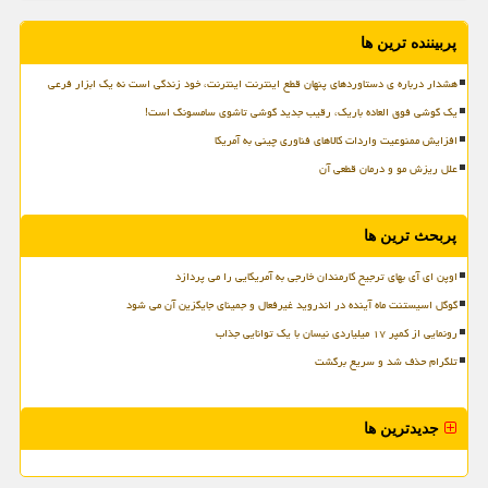
پربیننده ترین ها
هشدار درباره ی دستاوردهای پنهان قطع اینترنت اینترنت، خود زندگی است نه یک ابزار فرعی
یک گوشی فوق العاده باریک، رقیب جدید گوشی تاشوی سامسونگ است!
افزایش ممنوعیت واردات کالاهای فناوری چینی به آمریکا
علل ریزش مو و درمان قطعی آن
پربحث ترین ها
اوپن ای آی بهای ترجیح کارمندان خارجی به آمریکایی را می پردازد
گوگل اسیستنت ماه آینده در اندروید غیرفعال و جمینای جایگزین آن می شود
رونمایی از کمپر ۱۷ میلیاردی نیسان با یک توانایی جذاب
تلگرام حذف شد و سریع برگشت
جدیدترین ها