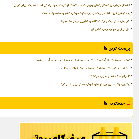
هشدار درباره ی دستاوردهای پنهان قطع اینترنت اینترنت، خود زندگی است نه یک ابزار فرعی
یک گوشی فوق العاده باریک، رقیب جدید گوشی تاشوی سامسونگ است!
افزایش ممنوعیت واردات کالاهای فناوری چینی به آمریکا
علل ریزش مو و درمان قطعی آن
پربحث ترین ها
گوگل اسیستنت ماه آینده در اندروید غیرفعال و جمینای جایگزین آن می شود
رونمایی از کمپر ۱۷ میلیاردی نیسان با یک توانایی جذاب
تلگرام حذف شد و سریع برگشت
یوتیوب پاک سازی ویدئو های هوش مصنوعی را آغاز کرد
جدیدترین ها