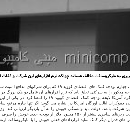
ایبری به مایکروسافت مخالف هستند چونکه نرم افزارهای این شرکت و غفلت 
به گزارش مینی کامپیوتر به نقل از رویتر، به قول منابع آگاه مقرر اس
جه مذکور را به شرکتی تعلق یابد که نرم افزارهای آن عامل دو هک بزرگ در ای
کسب و کارهای آمریکایی با سواستفاده از دو محصول مایکروسا
ینده دموکرات ایالت اورگان آمریکا در اینباره می گوید: اگر تنها چاره مرت
ن شرکت باشد، دولت باید وابستگی خویش را به آن باردیگر ارزیابی کند. وی 
ایمن را می فروشد. به قول منابع آگاه یک پیش نویس از طرح آژانس امنیت زیربنای س
ی فدرال دیگر کمک نماید قراردادهای فعلی خویش را با مایکروسافت ارتقا دهند