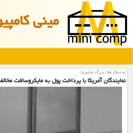
مینی كامپیو
به دنبال هك بزرگ سایبری؛
نمایندگان آمریكا با پرداخت پول به مایكروسافت مخالف