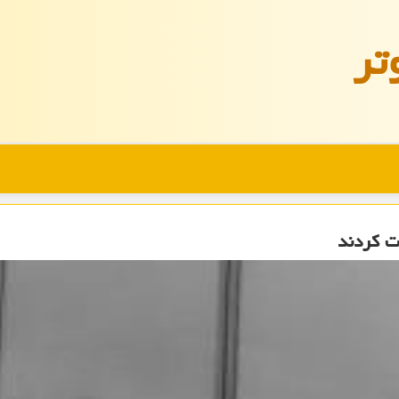
تر
ت كردند