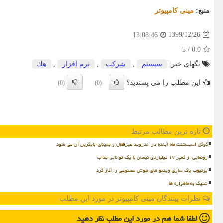
منبع:
مینی كامپیوتر
1399/12/26
13:08:46
5
/
0.0
تگهای خبر:
سیستم
,
شركت
,
نرم افزار
,
هك
این مطلب را می پسندید؟
(0)
(0)
تازه ترین مطالب مرتبط
گوگل اسیستنت ماه آینده در اندروید غیرفعال و جمینای جایگزین آن می شود
رونمایی از کمپر ۱۷ میلیاردی نیسان با یک توانایی جذاب
یوتیوب پاک سازی ویدئو های هوش مصنوعی را آغاز کرد
شلیک به ماهواره ها
نظرات بینندگان مینی کامپیوتر در مورد این مطلب
لطفا شما هم
در مورد این مطلب
نظر دهید