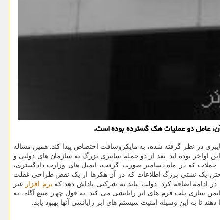
آن، عامل دو عملیات هک گسترده بوده است.
ت یک چهارم بودجه کمک های اقتصادی کووید ۱۹ که برای شرکتهای مدافع امنیت سایبری در نظر گرفته شده، به مایکروسافت اختصاص پیدا کند. همین مساله
ن اواخر بوده اند. بعد از دو حمله سایبری بزرگ به سازمان های دولتی و
فت، کنگره آمریکا لایحه بودجه کمک اقتصادی کووید ۱۹ را امضا کرد. در یکی از این حملات که در ماه دسامبر صورت گرفت، ایمیل های وزارت دادگستری،
فع ساختن یک نشتی بزرگ اطلاعات که در آن هکرها از یک نقص طراحی غفلت
در ادامه اضافه کرد: دولت نباید به شرکتی پاداش دهد که
نرم افزار
غیر
ایبری بیشتر از ۱۵۰ میلیون دلار از بودجه جدید خویش را صرف ایمن سازی پلت فرم های ابر رایانشی می کند. به قول چهار منبع آگاه، به
 تا به این وسیله امنیت سیستم های ابر رایانشی آنها بهبود یابد.