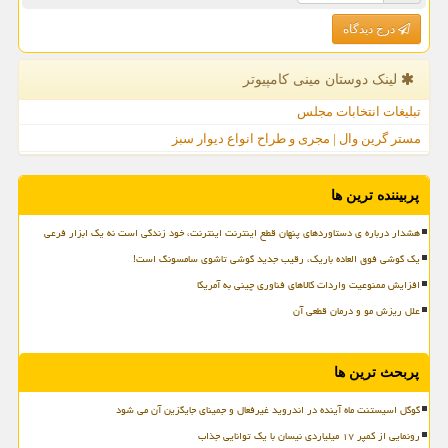
درج دیدگاه
لینک دوستان مینی كامپیوتر
تبلیغات انتخابات مجلس
مستر گرین وال | مجری و طراح انواع دیوار سبز
پربیننده ترین ها
هشدار درباره ی دستاوردهای پنهان قطع اینترنت اینترنت، خود زندگی است نه یک ابزار فرعی
یک گوشی فوق العاده باریک، رقیب جدید گوشی تاشوی سامسونگ است!
افزایش ممنوعیت واردات کالاهای فناوری چینی به آمریکا
علل ریزش مو و درمان قطعی آن
پربحث ترین ها
گوگل اسیستنت ماه آینده در اندروید غیرفعال و جمینای جایگزین آن می شود
رونمایی از کمپر ۱۷ میلیاردی نیسان با یک توانایی جذاب