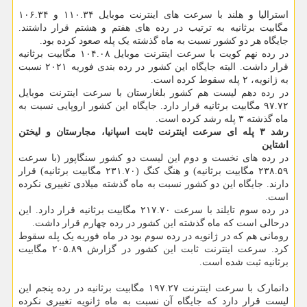
استرالیا و هلند با سرعت های اینترنت موبایل ۱۱۰.۳۴ و ۱۰۶.۳۴
مگابیت برثانیه به ترتیب در رده های هفتم و هشتم قرار داشتند.
جایگاه هر دو کشور نسبت به ماه گذشته یک پله صعود کرده بود.
در رده نهم کویت با سرعت اینترنت موبایل ۱۰۴.۰۸ مگابیت برثانیه
قرار داشت. البته جایگاه این کشور در رده بندی فوریه ۲۰۲۱ نسبت
به ژانویه، ۲ پله سقوط کرده است.
در رده دهم لیست هم کشور بلغارستان با سرعت اینترنت موبایل
۹۷.۷۲ مگابیت برثانیه قرار دارد. جایگاه این کشور اروپایی نسبت به
ماه گذشته ۳ پله رشد کرده است.
رشد ۳ پله ای سرعت اینترنت ثابت اسپانیا، مجارستان و لیختن
اشتاین
در رده های نخست و دوم این لیست دو کشور سنگاپور (با سرعت
۲۳۸.۵۹ مگابیت برثانیه) و هنگ کنگ (۲۳۱.۷۰ مگابیت برثانیه) قرار
دارند. جایگاه این دو کشور نسبت به ماه گذشته میلادی تغییری نکرده
است.
در رده سوم تایلند با سرعت ۲۱۷.۷۰ مگابیت برثانیه قرار دارد. این
درحالی است که ماه گذشته این کشور در رده چهارم قرار داشت.
رومانی هم که در ژانویه در رده سوم بود در ماه فوریه یک پله سقوط
کرد. سرعت اینترنت ثابت این کشور در گزارش ۲۰۵.۸۹ مگابیت
برثانیه ثبت شده است.
دانمارک با سرعت اینترنت ۱۹۷.۲۷ مگابیت برثانیه در رده پنجم این
لیست قرار دارد که جایگاه آن نسبت به ماه ژانویه تغییری نکرده