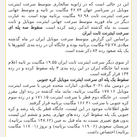
این در حالی است که در ژانویه سالجاری متوسط سرعت اینترنت
موبایل در سرتاسر جهان ۴۶.۷۴ مگابیت بر ثانیه و متوسط جهانی
سرعت اینترنت ثابت ۹۶.۹۸ مگابیت برثانیه بوده است. به عبارت
دیگر در ماه فوریه متوسط سرعت جهانی اینترنت موبایل و ثابت
نسبت به ماه گذشته اندکی رشد کرده است.
سقوط سه پله ای
سرعت اینترنت ثابت ایران
براساس این گزارش متوسط سرعت موبایل ایران در ماه گذشته
میلادی ۲۵.۲۷ مگابیت برثانیه بوده و جایگاه آن در رده بندی کشورها با
یک پله صعود رده ۸۴ ذکر شده است.
از سوی دیگر سرعت اینترنت ثابت ایران ۱۹.۵۵ مگابیت بر ثانیه اعلام
شده اما جایگاه ایران در این رده بندی ۳ پله سقوط کرده و در رده
۱۳۴ قرار گرفته است.
سقوط یک پله ای سرعت اینترنت موبایل کره جنوبی
در دومین ماه ۲۰۲۱ میلادی، امارات متحده عربی با سرعت اینترنت
موبایل ۱۷۷.۱۶ مگابیت برثانیه، مانند ماه گذشته در رده اول مقرر
است. در جایگاه دوم قطر با سرعت اینترنت ۱۷۱.۱۵ و در رده سوم
کره جنوبی با سرعت ۱۶۶.۴۱ مگابیت برثانیه قرار گرفتند.
طبق اطلاعات موجود در این لیست، جایگاه قطر یک پله رشد و کره
جنوبی یک پله سقوط کرد. رده های چهارم، پنجم و ششم این لیست
بدون هیچ تغییری نسبت به ماه قبل به چین (۱۴۸.۶۲ مگابیت برثانیه)،
عربستان سعودی (۱۱۹.۰۶ مگابیت برثانیه) و نروژ (۱۱۷.۰۱ مگابیت
برثانیه) اختصاص داشت.