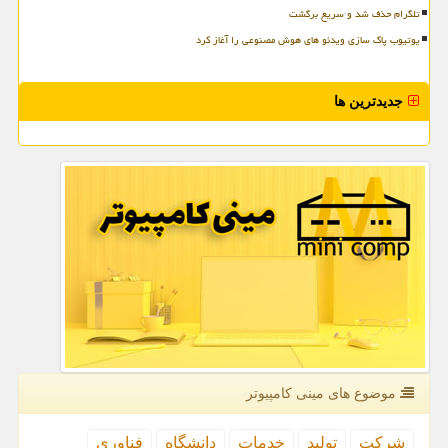
تلگرام حذف شد و سریع برگشت
یوتیوب پاک سازی ویدئو های هوش مصنوعی را آغاز کرد
جدیدترین ها
موضوع های مینی كامپیوتر
شركت
تولید
خدمات
دانشگاه
فناوری