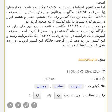
است.
اما سه کشور اسپانیا (با سرعت ۱۸۹.۵۰ مگابیت برثانیه)، مجارستان
(با سرعت ۱۸۷.۵۲ مگابیت برثانیه) و لیختن اشتاین (با سرعت
۱۸۶.۴۶ مگابیت برثانیه) که در رده های ششم، هفتم و هشتم قرار
دارند، هرکدام نسبت به ماه گذشته ۳ پله صعود کرده اند.
موناکو با سرعت ۱۸۵.۴۸ مگابیت برثانیه در رده نهم جای دارد که
جایگاه آن نسبت به ماه گذشته دو پله سقوط کرده است. سرعت
اینترنت ثابت فرانسه در ماه جاری به ۱۸۴.۷۷ مگابیت برثانیه رسید و
این کشور در رده دهم قرار گرفت. جایگاه این کشور اروپایی در رده
بندی ۴ پله سقوط کرده است.
منبع:
minicomp.ir
1399/12/27
11:26:49
1307
5
/
0.0
تگهای خبر:
اینترنت
,
سایت
,
موبایل
این مطلب را می پسندید؟
(0)
(0)
X