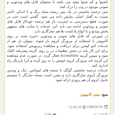
ناشنوا و کم شنوا مفید می باشد تا محتوای فایل های ویدئویی و
صوتی موجود در وب را درک کنند.
متن ترجمه ماشینی در یک پس زمینه سیاه رنگ و با اندکی تأخیر
نسبت به گفتار اصلی نمایش داده می شود. گفتنی است حتی در
صورت قطع دسترسی به اینترنت باز هم ترجمه خودکار فایل های
صوتی و ویدئویی ادامه می یابد. این خدمات با سایت های مشهور
پخش ویدئو و با انواع پادکست ها هم سازگاری دارد.
در صورتی که فایل های صوتی و ویدئویی ذخیره شده بر روی
کامپیوتر با استفاده از مرورگر کروم باز شوند، میتوان باز هم از
خدمات لایو کپشن برای دریافت و مشاهده زیرنویس استفاده نمود.
برای این کار باید در بخش تنظیمات در بر روی گزینه پیشرفته کلیک
شود و سپس گزینه Accessibility فعال گردد. در صورت عدم مشاهده
این گزینه باید مرورگر کروم خویش را به روز کرده و آنرا باردیگر راه
اندازی کنید.
خدمات ترجمه ماشینی گوگل با نسخه های لینوکس، مک و ویندوز
مرورگر کروم سازگاری دارد و مقرر است نسخه سازگار با سیستم
عامل کروم آن هم بزودی ارائه شود.
منبع:
مینی كامپیوتر
1400/01/02
13:43:19
1138
5
/
5.0