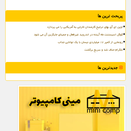
پربحث ترین ها
اوپن ای آی بهای ترجیح کارمندان خارجی به آمریکایی را می پردازد
گوگل اسیستنت ماه آینده در اندروید غیرفعال و جمینای جایگزین آن می شود
رونمایی از کمپر ۱۷ میلیاردی نیسان با یک توانایی جذاب
تلگرام حذف شد و سریع برگشت
جدیدترین ها