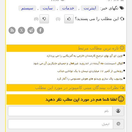
تگهای خبر:
اینترنت
,
خدمات
,
سایت
,
سیستم
این مطلب را می پسندید؟
(0)
(1)
X
تازه ترین مطالب مرتبط
اوپن ای آی بهای ترجیح کارمندان خارجی به آمریکایی را می پردازد
گوگل اسیستنت ماه آینده در اندروید غیرفعال و جمینای جایگزین آن می شود
رونمایی از کمپر ۱۷ میلیاردی نیسان با یک توانایی جذاب
یوتیوب پاک سازی ویدئو های هوش مصنوعی را آغاز کرد
نظرات بینندگان مینی کامپیوتر در مورد این مطلب
لطفا شما هم
در مورد این مطلب
نظر دهید