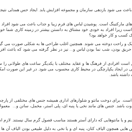
باعث می شود بازدهی سازمان و مجموعه افزایش یابد. ایجاد حس همدلی نت
روش های مارکتینگ است. پوشیدن لباس های فرم زیبا و جذاب باعث می شود افرا
 است زیرا افراد به خودی خود مشتاق به دانستن بیشتر در زمینه کاری شما خو
یک کسب و کار خواهد بود؟
 سبک و راحت دوخته می شوند. همچنین اغلب طراحی ها به شکلی صورت می گیر
د حریق بودن، شب نما بودن لباس و... نیز در نظر گرفته می شود که باعث ا
ست افرادی از فرهنگ ها و عقاید مختلف با یکدیگر ساعت های طولانی را س
می در ایجاد یکپارچگی در محیط کاری محسوب می شود. در غیر این صورت امکان
داشته باشد.
ست. برای دوخت مانتو و شلوارهای اداری همیشه جنس های مختلفی از پارچه 
وت باشد. جنس های مانند نخی یا پنبه ای، پلی استر، مخمل، ساتن و... معمولا
ی همچون الیاف کتان، پنبه ای و یا نخی به دلیل طبیعی بودن الیاف آن ها 