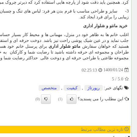
کرد. همچنین باید دقت شود از پارچه هایی استفاده کرد که دیرتر چروک م
3- سایز و طراحی مناسب با فرم بدن هر فرد: لباس های تنگ و چسبان ب
زیبایی را برای فرد ایجاد کند.
خرید
مانتو و شلوار اداری
اغلب خانم ها به ظاهر خود در منزل، مهمانی ها و محیط کار بسیار حسا
جلب نماید و در عین شیک پوشی راحت نیز باشد. دوخت حرفه ای و استفا
هستید که خواهان سفارش
مانتو شلوار اداری
برای پرسنل خانم خود هستی
طراحان و مجموعه ای حرفه داشته باشید تا رضایت شما و کارکنان به خوب
مجموعه طاعتی با طراحی حرفه ای و دوخت عالی حداکثر رضایت شما و پرس
1400/01/24
02:25:13
5
/
5.0
تگهای خبر:
رپورتاژ
,
كیفیت
,
متخصص
این مطلب را می پسندید؟
(0)
(1)
تازه ترین مطالب مرتبط