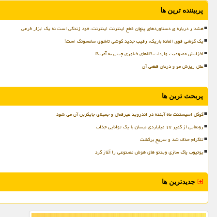
پربیننده ترین ها
هشدار درباره ی دستاوردهای پنهان قطع اینترنت اینترنت، خود زندگی است نه یک ابزار فرعی
یک گوشی فوق العاده باریک، رقیب جدید گوشی تاشوی سامسونگ است!
افزایش ممنوعیت واردات کالاهای فناوری چینی به آمریکا
علل ریزش مو و درمان قطعی آن
پربحث ترین ها
گوگل اسیستنت ماه آینده در اندروید غیرفعال و جمینای جایگزین آن می شود
رونمایی از کمپر ۱۷ میلیاردی نیسان با یک توانایی جذاب
تلگرام حذف شد و سریع برگشت
یوتیوب پاک سازی ویدئو های هوش مصنوعی را آغاز کرد
جدیدترین ها