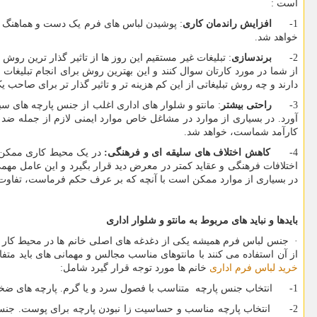
است :
1-
افزایش راندمان کاری
: پوشیدن لباس های فرم یک دست و هماهنگ 
خواهد شد.
2-
برندسازی
: تبلیغات غیر مستقیم این روز ها از تاثیر گذار ترین 
از شما در مورد کارتان سوال کنند و این بهترین روش برای انجام تبلیغات
دارند و چه روش تبلیغاتی از این کم هزینه تر و تاثیر گذار تر برای صاحب 
3-
راحتی بیشتر
: مانتو و شلوار های اداری اغلب از جنس پارچه های
آورد. در بسیاری از موارد در مشاغل خاص موارد ایمنی لازم از جمله ض
کارآمد شماست، خواهد شد.
4-
کاهش اختلاف های سلیقه ای و فرهنگی:
در یک محیط کاری ممکن ا
اختلافات فرهنگی و عقاید کمتر در معرض دید قرار بگیرد و این عامل مه
در بسیاری از موارد ممکن است با آنچه که بر عرف حکم فرماست، تفاوت 
بایدها و نباید های مربوط به
مانتو و شلوار اداری
· جنس لباس فرم همیشه یکی از دغدغه های اصلی خانم ها در محیط کار ا
از آن استفاده می کنند با مانتوهای مناسب مجالس و مهمانی های باید متفا
خرید لباس فرم اداری
خانم ها مورد توجه قرار گیرد شامل:
1- انتخاب جنس پارچه متناسب با فصول سرد و یا گرم. پارچه های ضخیم و یا مانتوهایی که دارای آستر هستند مناسب فصول گرم سال نیستند. لازم است حتما در زمان
2- انتخاب پارچه مناسب و حساسیت زا نبودن پارچه برای پوست. جنس های