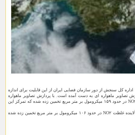
رد. اداره کل سنجش از دور سازمان فضایی ایران از این قابلیت برای اندازه
 البرز با پردازش تصاویر ماهواره ای به دست آمده است. با پردازش تصاویر ماهواره
Sentinel-۵p میزان غلظت آلاینده دی اکسید نیتروژن در تاریخ ۲۴ فروردین ماه ۱۴۰۰ برای استان تهران اندازه گیری شده است. متوسط آلاینده غلظت NO۲ در حدود ۱۵۹ میکرومول بر متر مربع تخمین زده شده که تمرکز این
همینطور با پردازش تصاویر ماهواره Sentinel-۵p میزان غلظت آلاینده دی اکسید نیتروژن در همین تاریخ برای استان البرز هم اندازه گیری شد. متوسط آلاینده غلظت NO۲ در حدود ۱۰۶ میکرومول بر متر مربع تخمین زده شده