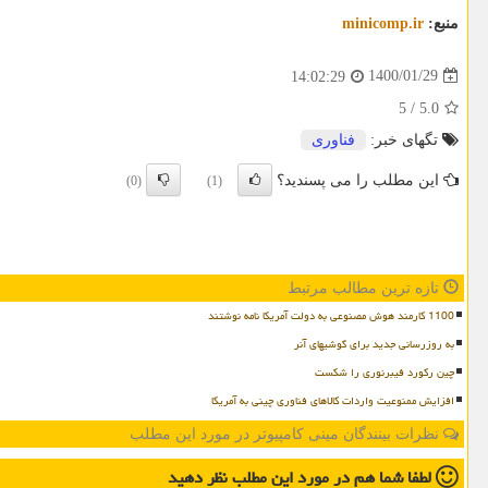
منبع:
minicomp.ir
1400/01/29
14:02:29
5
/
5.0
تگهای خبر:
فناوری
این مطلب را می پسندید؟
(0)
(1)
تازه ترین مطالب مرتبط
1100 کارمند هوش مصنوعی به دولت آمریکا نامه نوشتند
به روزرسانی جدید برای گوشیهای آنر
چین رکورد فیبرنوری را شکست
افزایش ممنوعیت واردات کالاهای فناوری چینی به آمریکا
نظرات بینندگان مینی کامپیوتر در مورد این مطلب
لطفا شما هم
در مورد این مطلب
نظر دهید