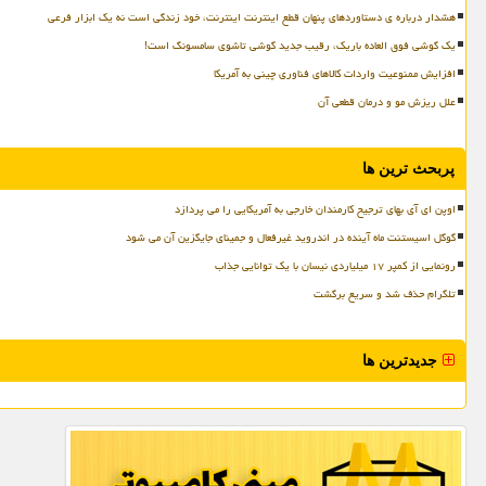
هشدار درباره ی دستاوردهای پنهان قطع اینترنت اینترنت، خود زندگی است نه یک ابزار فرعی
یک گوشی فوق العاده باریک، رقیب جدید گوشی تاشوی سامسونگ است!
افزایش ممنوعیت واردات کالاهای فناوری چینی به آمریکا
علل ریزش مو و درمان قطعی آن
پربحث ترین ها
اوپن ای آی بهای ترجیح کارمندان خارجی به آمریکایی را می پردازد
گوگل اسیستنت ماه آینده در اندروید غیرفعال و جمینای جایگزین آن می شود
رونمایی از کمپر ۱۷ میلیاردی نیسان با یک توانایی جذاب
تلگرام حذف شد و سریع برگشت
جدیدترین ها