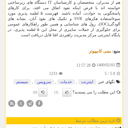
هم از مدیران، متخصصان و کارشناسان IT دستگاه های زیرساختی
خواسته اند با فرض اینکه نفوذ اتفاق می افتد، برای کارهای
پاسخگویی به حوادث، آماده باشند. فهرست ۵ لطمه پذیری مورد
سوءاستفاده هکرهای SVR و تکنیک های نفوذ آنان، نشانه های
آلودگی(IOC)، رول های شناسایی و همین طور راهکارهای عمومی
برای جلوگیری از حملات سایبری از محل این ۵ لطمه پذیری، در
پایگاه اینترنتی مرکز مدیریت راهبردی افتا قابل دریافت است.
منبع:
مینی كامپیوتر
1400/02/03
12:57:28
1233
5
/
5.0
تگهای خبر:
اینترنت
,
خدمات
,
سرویس
,
سیستم
این مطلب را می پسندید؟
(0)
(1)
X
تازه ترین مطالب مرتبط
گوگل اسیستنت ماه آینده در اندروید غیرفعال و جمینای جایگزین آن می شود