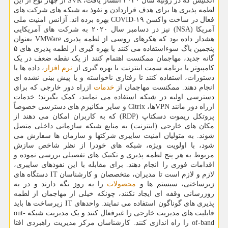
انگلیس که در ژوئیه سال ۲۰۲۰ انتشار یافت، SVR از چهار نوع از این
لطمه پذیری ها برای هدف قراردادن و نفوذ به شبکه های شرکت های
فعال در ساخت واکسن COVID-۱۹ بهره برده اند. آژانس امنیت ملی
آمریکا (NSA) نیز در دسامبر سال ۲۰۲۰ به شرکت های آمریکایی
هشدار داده بود که هکرهای روسی از لطمه پذیری VMWare بعنوان
پنجمین باگ سوءاستفاده می کنند با بهره گیری از لطمه پذیری های ۵
گانه جدید، مهاجمان ممکنست اهتمام کنند از یک نقطه ضعف در یک
کامپیوتر یا برنامه سمت اینترنت با بهره گیری از
نرم افزار
، داده ها یا
دستورات، استفاده کنند تا رفتاری ناخواسته و یا پیش بینی نشده ای
انجام دهند. ممکنست مهاجمان از
خدمات
ازراه دور خارجی که برای
دسترسی اولیه در شبکه استفاده می نمایند، کمک بگیرند؛ خدمات
ازراه دور مانند VPNها، Citrix و سایر مکانیزم های دسترسی خصوصاً
پروتکل ریموت دسکتاپ (RDP) که به کاربران امکان می دهند از
مکان های خارجی (اینترنت) به منابع شبکه سازمانی داخلی متصل
شوند. به متولیان امنیت سایبری شرکتها و سازمان ها سفارش می
شود، با اولویت ویژه، شبکه های خودرا از نظر شاخص سازش
مربوط به هر پنج لطمه پذیری و تکنیک های تفصیلی بررسی نموده و
اقدامات فوری را انجام دهند. برای مقابله با این نفوذهای سایبری،
لازم و لازم است تا مدیران، متخصصان و کارشناسان IT دستگاه های
زیرساختی، سیستم ها و
محصولات
را به روز نگه دارند و در به
روزرسانی وقفه ای ایجاد نکنند، چونکه خیلی از مهاجمان از لطمه
پذیری های گوناگون استفاده می نمایند. واحدهای IT زیرساخت ها باید
قابلیت های مدیریت خارجی را غیرفعال کنند و یک مدیریت شبکه out-
of-band را راه اندازی کنند. کارشناسان مرکز مدیریت راهبردی افتا