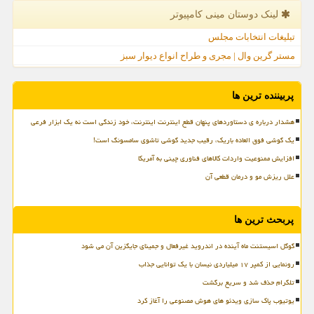
لینک دوستان مینی كامپیوتر
تبلیغات انتخابات مجلس
مستر گرین وال | مجری و طراح انواع دیوار سبز
پربیننده ترین ها
هشدار درباره ی دستاوردهای پنهان قطع اینترنت اینترنت، خود زندگی است نه یک ابزار فرعی
یک گوشی فوق العاده باریک، رقیب جدید گوشی تاشوی سامسونگ است!
افزایش ممنوعیت واردات کالاهای فناوری چینی به آمریکا
علل ریزش مو و درمان قطعی آن
پربحث ترین ها
گوگل اسیستنت ماه آینده در اندروید غیرفعال و جمینای جایگزین آن می شود
رونمایی از کمپر ۱۷ میلیاردی نیسان با یک توانایی جذاب
تلگرام حذف شد و سریع برگشت
یوتیوب پاک سازی ویدئو های هوش مصنوعی را آغاز کرد