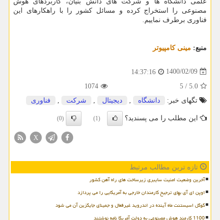
علمی دانشگاه ها و شرکت های دانش بنیان، کاربردهای هوش
مصنوعی را استخراج کرده و مسائل کشور را با راهکارهای این
فناوری برطرف نماییم.
منبع:
مینی كامپیوتر
1400/02/09
14:37:16
1074
5
/
5.0
تگهای خبر:
دانشگاه
,
دیجیتال
,
شركت
,
فناوری
این مطلب را می پسندید؟
(0)
(1)
X
تازه ترین مطالب مرتبط
آخرین وضعیت امنیت سایبری زیرساخت های راه آهن کشور
اوپن ای آی بهای ترجیح کارمندان خارجی به آمریکایی را می پردازد
گوگل اسیستنت ماه آینده در اندروید غیرفعال و جمینای جایگزین آن می شود
1100 کارمند هوش مصنوعی به دولت آمریکا نامه نوشتند