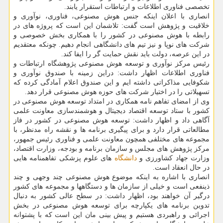
تخصصی فناوری اطلاعات و ارتباطات استقرار یابند.
انصاری با اعلان اینکه جنس هوش مصنوعی، فناوری، نوآوری و
خلاقیت و پژوهش است گفت: تلاشمان این است که پروژه های در
رابطه با هوش مصنوعی در کشور را با همکاری بخش خصوصی و
شرکت های نوپا و نیز تیم های دانشگاهی انجام دهیم. چونکه معتقدیم
در این عرصه، دولت باید نقش حمایت گر را ایفا کند.
رئیس مرکز نوآوری و توسعه هوش مصنوعی پژوهشگاه ارتباطات و
فناوری اطلاعات اظهار داشت: دراین زمینه با صندوق نوآوری و
شکوفایی مذاکراتی داشته ایم و این صندوق اعلام آمادگی کرده که
تسهیلاتی را در اختیار شرکت های حوزه هوش مصنوعی قرار دهد.
وی از امضای تفاهم نامه همکاری در امتداد توسعه هوش مصنوعی در
کشور با ستاد توسعه اقتصاد دیجیتال و هوشمندسازی معاونت علمی
آگاهی داد و اظهار داشت: توسعه هوش مصنوعی در کشور در فاز
مطالعاتی قرار دارد و برای پیگیری برنامه ها و نقشه راه مدنظر، با
مجموعه های مختلفی همچون معاونت علمی و فناوری رئیس جمهور،
مرکز پژوهش های مجلس و سازمان برنامه و بودجه، وزارت اقتصاد،
وزارت جهاد کشاورزی و
دانشگاه
های علوم پزشکی تفاهمنامه هایی
در حال انعقاد است.
انصاری با اشاره به اینکه موضوع هوش مصنوعی چند وجهی و چند
ذینفعی است و خیلی از سازمان ها و دستگاهها و مجموعه های کشور
درگیر آن خواهند بود، اظهار داشت: در سطح عالی کشور به دنبال
تدوین برنامه های یکپارچه برای توسعه هوش مصنوعی در بخش
اجرائی و راهبردی هستیم و پیش بینی مان این است که با پشتوانه