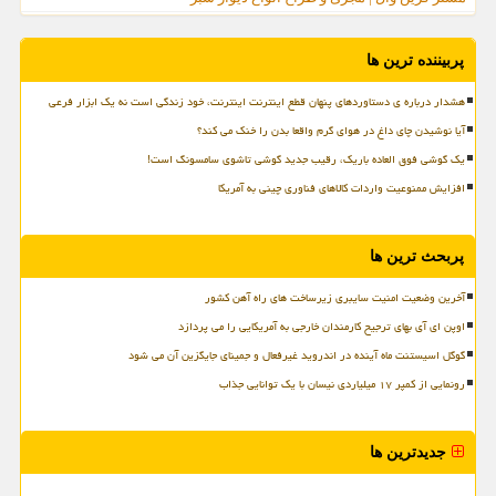
پربیننده ترین ها
هشدار درباره ی دستاوردهای پنهان قطع اینترنت اینترنت، خود زندگی است نه یک ابزار فرعی
آیا نوشیدن چای داغ در هوای گرم واقعا بدن را خنک می کند؟
یک گوشی فوق العاده باریک، رقیب جدید گوشی تاشوی سامسونگ است!
افزایش ممنوعیت واردات کالاهای فناوری چینی به آمریکا
پربحث ترین ها
آخرین وضعیت امنیت سایبری زیرساخت های راه آهن کشور
اوپن ای آی بهای ترجیح کارمندان خارجی به آمریکایی را می پردازد
گوگل اسیستنت ماه آینده در اندروید غیرفعال و جمینای جایگزین آن می شود
رونمایی از کمپر ۱۷ میلیاردی نیسان با یک توانایی جذاب
جدیدترین ها