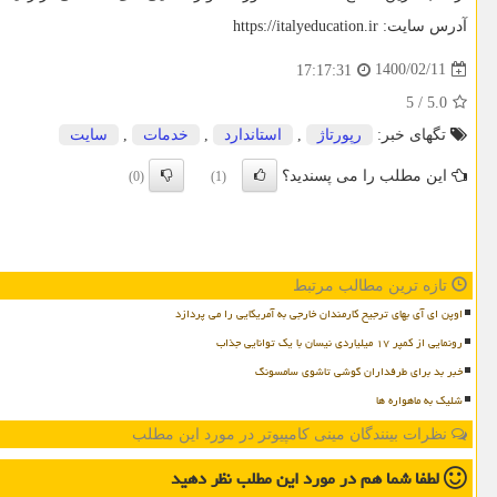
آدرس سایت:
https://italyeducation.ir
1400/02/11
17:17:31
5
/
5.0
تگهای خبر:
رپورتاژ
,
استاندارد
,
خدمات
,
سایت
این مطلب را می پسندید؟
(0)
(1)
تازه ترین مطالب مرتبط
اوپن ای آی بهای ترجیح کارمندان خارجی به آمریکایی را می پردازد
رونمایی از کمپر ۱۷ میلیاردی نیسان با یک توانایی جذاب
خبر بد برای طرفداران گوشی تاشوی سامسونگ
شلیک به ماهواره ها
نظرات بینندگان مینی کامپیوتر در مورد این مطلب
لطفا شما هم
در مورد این مطلب
نظر دهید