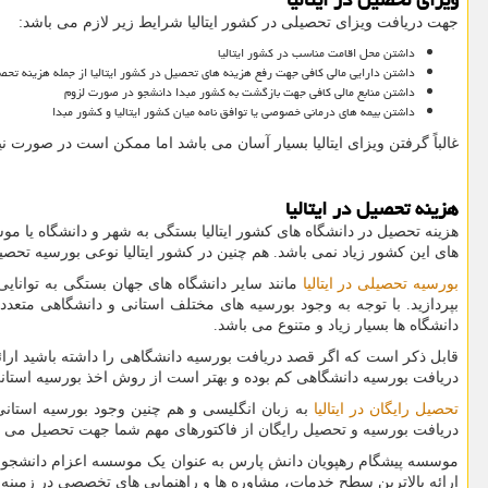
جهت دریافت ویزای تحصیلی در کشور ایتالیا شرایط زیر لازم می باشد:
داشتن محل اقامت مناسب در کشور ایتالیا
داشتن دارایی مالی کافی جهت رفع هزینه های تحصیل در کشور ایتالیا از جمله هزینه تحص
داشتن منابع مالی کافی جهت بازگشت به ‌کشور مبدا دانشجو در صورت لزوم
داشتن بیمه های درمانی خصوصی یا توافق نامه میان کشور ایتالیا و کشور مبدا
غالباً گرفتن ویزای ایتالیا بسیار آسان می باشد اما ممکن است در صورت 
هزینه تحصیل در ایتالیا
هزینه تحصیل در دانشگاه های کشور ایتالیا بستگی به شهر و دانشگاه یا م
های این کشور زیاد نمی باشد. هم چنین در کشور ایتالیا نوعی بورسیه تح
بورسیه تحصیلی در ایتالیا
مانند سایر دانشگاه های جهان بستگی به توانای
بپردازید. با توجه به وجود بورسیه های مختلف استانی و دانشگاهی متعدد
دانشگاه ها بسیار زیاد و متنوع می باشد.
قابل ذکر است که اگر قصد دریافت بورسیه دانشگاهی را داشته باشید ارائه
دریافت بورسیه دانشگاهی کم بوده و بهتر است از روش اخذ بورسیه استانی 
تحصیل رایگان در ایتالیا
به زبان انگلیسی و هم چنین وجود بورسیه استانی 
دریافت بورسیه و تحصیل رایگان از فاکتورهای مهم شما جهت تحصیل می باش
موسسه پیشگام رهپویان دانش پارس به عنوان یک موسسه اعزام دانشجو به ک
ارائه بالاترین سطح خدمات، مشاوره ها و راهنمایی های تخصصی در زمینه ا