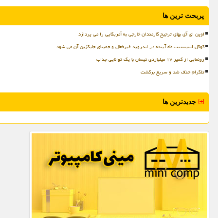
پربحث ترین ها
اوپن ای آی بهای ترجیح کارمندان خارجی به آمریکایی را می پردازد
گوگل اسیستنت ماه آینده در اندروید غیرفعال و جمینای جایگزین آن می شود
رونمایی از کمپر ۱۷ میلیاردی نیسان با یک توانایی جذاب
تلگرام حذف شد و سریع برگشت
جدیدترین ها