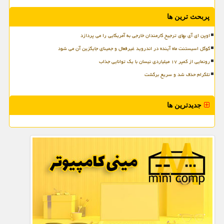
پربحث ترین ها
اوپن ای آی بهای ترجیح کارمندان خارجی به آمریکایی را می پردازد
گوگل اسیستنت ماه آینده در اندروید غیرفعال و جمینای جایگزین آن می شود
رونمایی از کمپر ۱۷ میلیاردی نیسان با یک توانایی جذاب
تلگرام حذف شد و سریع برگشت
جدیدترین ها