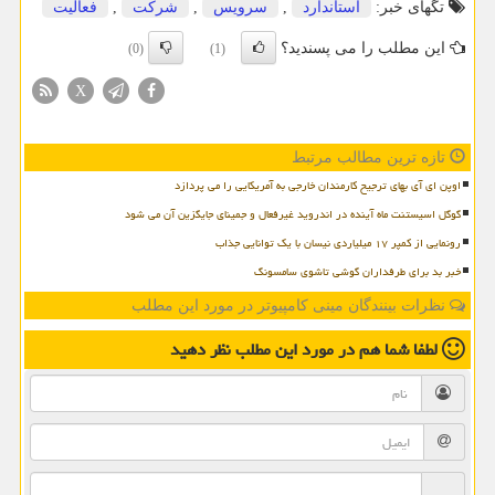
تگهای خبر:
استاندارد
,
سرویس
,
شركت
,
فعالیت
این مطلب را می پسندید؟
(0)
(1)
X
تازه ترین مطالب مرتبط
اوپن ای آی بهای ترجیح کارمندان خارجی به آمریکایی را می پردازد
گوگل اسیستنت ماه آینده در اندروید غیرفعال و جمینای جایگزین آن می شود
رونمایی از کمپر ۱۷ میلیاردی نیسان با یک توانایی جذاب
خبر بد برای طرفداران گوشی تاشوی سامسونگ
نظرات بینندگان مینی کامپیوتر در مورد این مطلب
لطفا شما هم
در مورد این مطلب
نظر دهید