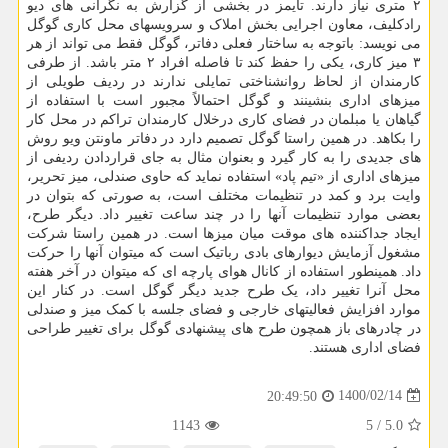
۲ متری نیاز دارند. تایمز در بخشی از گزارش به نگرانی های دیو
رادکلیف، معاون اجرایی بخش املاک و سرویسهای محل کاری گوگل
می نویسد: باتوجه به ساختار فعلی دفاتر، گوگل فقط می تواند از هر
۳ میز کاری، یکی را حفظ کند تا فاصله افراد ۲ متر باشد. از طرفی
کارمندان از لحاظ روانشناختی تمایلی ندارند در ردیف طویلی از
میزهای اداری بنشینند و گوگل احتمالاً مجبور است با استفاده از
گیاهان یا مبلمان در فضای کاری درخلال کارمندان تراکم در محل کار
را بکاهد. در همین راستا گوگل تصمیم دارد در دفاتر ماونتن ویو روش
های جدیدی را به کار گیرد و بعنوان مثال به جای قراردادن ردیفی از
میزهای اداری از «تیم پاد» استفاده نماید که حاوی صندلی، میز تحریر،
وایت برد و کمد در تنظیمات مختلف است، به صورتی که بتوان در
بعضی موارد تنظیمات آنها را در چند ساعت تغییر داد. دیگر طرح،
ایجاد جداکننده های موقت میان میزها است. در همین راستا شرکت
مشغول آزمایش دیوارهای بادی رباتیک است که میتوان آنها را حرکت
داد. همینطور استفاده از کانال هوای پارچه ای که میتوان در آخر هفته
محل آنرا تغییر داد، یک طرح جدید دیگر گوگل است. در کنار این
موارد افزایش فعالیتهای خارجی و فضای جلسه با کمک میز و صندلی
در چادرهای باز همچون طرح های پیشنهادی گوگل برای تغییر طراحی
فضای اداری هستند.
1400/02/14
20:49:50
1143
5
/
5.0