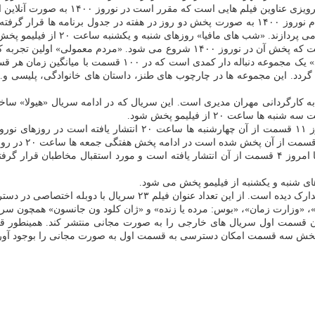
 است که مقرر است در نوروز ۱۴۰۰ به صورت آنلاین از فیلیمو اکران شوند.
بر اساس برنامه ریزی فیلیمو پخش سری جدید «شب های مافیا» ویژه ایام نوروز ۱۴۰۰ به صورت پخش دو
ب های مافیا» روزهای شنبه و یکشنبه ساعت ۲۰ از فیلیمو پخش می شود.
سریال کمدی «مردم معمولی» به کارگردانی رامبد جوان دیگر سریالی است که پخش آن 
ردد. این مجموعه ها در چارچوب های طنز، داستان های خانوادگی، پلیسی 
ه کارگردانی مهران مدیری است. این سریال که در ادامه سریال «هیولا» ساخ
عت ۲۰ از فیلیمو پخش شود.
پخش سریال «ملکه گدایان» به کارگردانی حسین سهیلی زاده که تا امروز
ای شنبه و یکشنبه از فیلیمو پخش می شود.
ه»، «وزارت زمان»، «بوس: مرده یا زنده» و «ژان کلود ون جانسون» همچون 
بان قسمت اول سریال های خارجی را به صورت مجانی منتشر کند. همینطور 
ز پخش سه قسمت امکان دسترسی به قسمت اول به صورت مجانی را بوجود آور