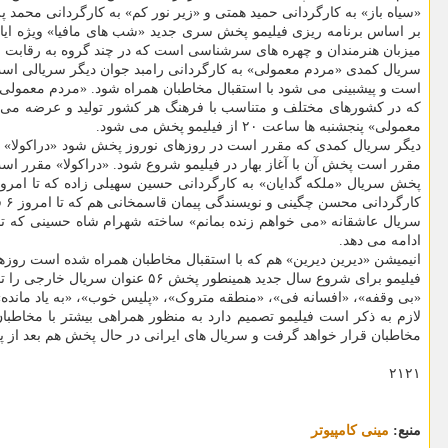
«سیاه باز» به کارگردانی حمید همتی و «زیر نور کم» به کارگردانی محمد پرویزی عناوین فیلم هایی
میزبان هنرمندان و چهره های سرشناسی است که در چند گروه به رقابت می پردازند. «ش
که در کشورهای مختلف و متناسب با فرهنگ هر کشور تولید و عرضه می گ
معمولی» پنجشنبه ها ساعت ۲۰ از فیلیمو پخش می شود.
دیگر سریال کمدی که مقرر است در روزهای نوروز پخش شود «دراکولا» ب
مقرر است پخش آن با آغاز بهار در فیلیمو شروع شود. «دراکولا» مقرر است سه شنبه ها سا
کارگردانی محسن چگینی و نویسندگی پیمان قاسمخانی هم که تا امروز ۶ قسمت از آن پخش شده است در ادامه پخش هفتگی جمعه ها ساعت ۲۰ در روزهای نوروز در دسترس مخاطبان قرار می گیرد.
ادامه می دهد.
انیمیشن «دیرین دیرین» هم که با استقبال مخاطبان همراه شده است روزه
فیلیمو برای شروع سال جدید همینطور پخش ۵۶ عنوان سریال خارجی را تدارک دیده است. از این تعداد عنوان فیلم ۲۳ سریال با دوبله اختصاصی در دسترس علاقمندان است.
«بی وقفه»، «افسانه فی»، «منطقه متروک»، «پلیس خوب»، «به یاد ماند
لازم به ذکر است فیلیمو تصمیم دارد به منظور همراهی بیشتر با مخاط
مخاطبان قرار خواهد گرفت و سریال های ایرانی در حال پخش هم بعد ا
۲۱۲۱
منبع:
مینی كامپیوتر