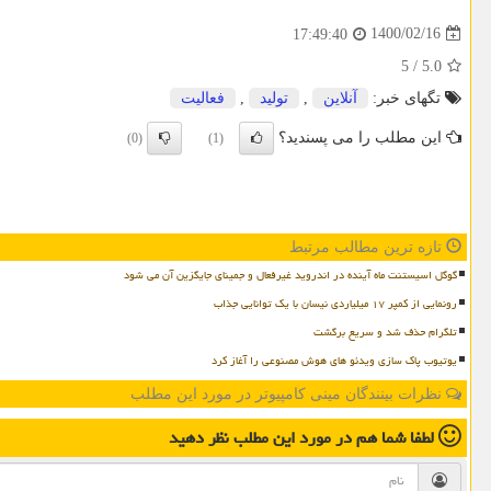
1400/02/16
17:49:40
5
/
5.0
تگهای خبر:
آنلاین
,
تولید
,
فعالیت
این مطلب را می پسندید؟
(0)
(1)
تازه ترین مطالب مرتبط
گوگل اسیستنت ماه آینده در اندروید غیرفعال و جمینای جایگزین آن می شود
رونمایی از کمپر ۱۷ میلیاردی نیسان با یک توانایی جذاب
تلگرام حذف شد و سریع برگشت
یوتیوب پاک سازی ویدئو های هوش مصنوعی را آغاز کرد
نظرات بینندگان مینی کامپیوتر در مورد این مطلب
لطفا شما هم
در مورد این مطلب
نظر دهید