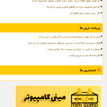
یک گوشی فوق العاده باریک، رقیب جدید گوشی تاشوی سامسونگ است!
افزایش ممنوعیت واردات کالاهای فناوری چینی به آمریکا
علل ریزش مو و درمان قطعی آن
پربحث ترین ها
اوپن ای آی بهای ترجیح کارمندان خارجی به آمریکایی را می پردازد
گوگل اسیستنت ماه آینده در اندروید غیرفعال و جمینای جایگزین آن می شود
رونمایی از کمپر ۱۷ میلیاردی نیسان با یک توانایی جذاب
تلگرام حذف شد و سریع برگشت
جدیدترین ها