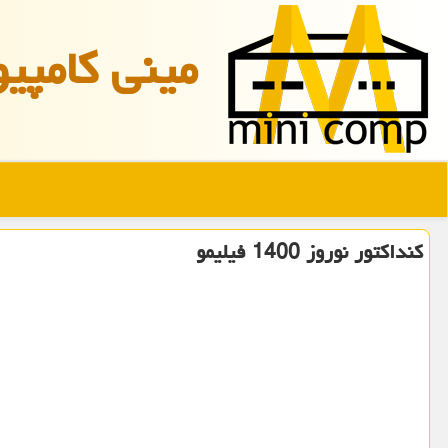
مینی كامپیو
كنداكتور نوروز 1400 فیلیمو