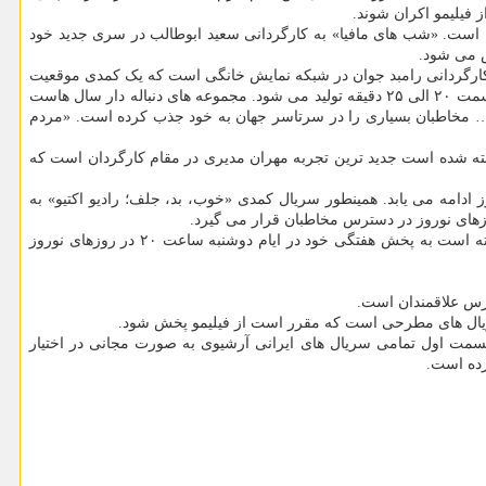
 روز در هفته در جدول برنامه ها قرار گرفته است. «شب های مافیا» به کارگردانی سعید ابوطالب در سری جدید خود
در نوروز ۱۴۰۰ شروع می شود. «مردم معمولی» اولین تجربه کارگردانی رامبد جوان در شبکه نمایش خانگی است که یک کمدی موقعیت
است و پیشبینی می شود با استقبال مخاطبان همراه شود. «مردم معمولی» یک مجموعه دنباله دار کمدی است که در ۱۰۰ قسمت با میانگین زمان هر قسمت ۲۰ الی ۲۵ دقیقه تولید می شود. مجموعه های دنباله دار سال هاست
و… مخاطبان بسیاری را در سرتاسر جهان به خود جذب کرده است. «مردم
ته شده است جدید ترین تجربه مهران مدیری در مقام کارگردان است که
 ۱۱ قسمت از آن چهارشنبه ها ساعت ۲۰ انتشار یافته است در روزهای نوروز ادامه می یابد. همینطور سریال کمدی «خوب، بد، جلف؛ رادیو اکتیو» به
سریال عاشقانه «می خواهم زنده بمانم» ساخته شهرام شاه حسینی که تا امروز ۴ قسمت از آن انتشار یافته است و مورد استقبال مخاطبان قرار گرفته است به پخش هفتگی خود در ایام دوشنبه ساعت ۲۰ در روزهای نوروز
سریال های مطرحی است که مقرر است از فیلیمو پخش شود.
قسمت اول تمامی سریال های ایرانی آرشیوی به صورت مجانی در اختیار
ده است.