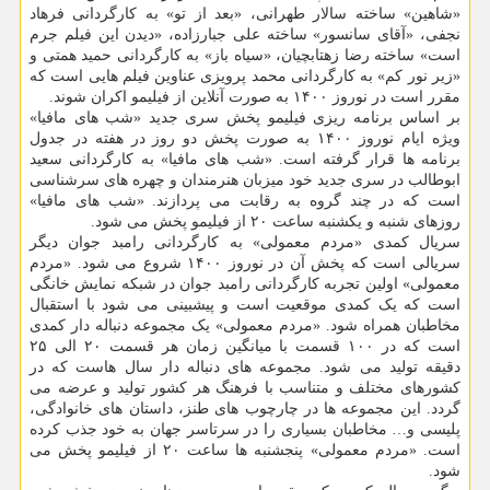
«شاهین» ساخته سالار طهرانی، «بعد از تو» به کارگردانی فرهاد
نجفی، «آقای سانسور» ساخته علی جبارزاده، «دیدن این فیلم جرم
است» ساخته رضا زهتابچیان، «سیاه باز» به کارگردانی حمید همتی و
«زیر نور کم» به کارگردانی محمد پرویزی عناوین فیلم هایی است که
مقرر است در نوروز ۱۴۰۰ به صورت آنلاین از فیلیمو اکران شوند.
بر اساس برنامه ریزی فیلیمو پخش سری جدید «شب های مافیا»
ویژه ایام نوروز ۱۴۰۰ به صورت پخش دو روز در هفته در جدول
برنامه ها قرار گرفته است. «شب های مافیا» به کارگردانی سعید
ابوطالب در سری جدید خود میزبان هنرمندان و چهره های سرشناسی
است که در چند گروه به رقابت می پردازند. «شب های مافیا»
روزهای شنبه و یکشنبه ساعت ۲۰ از فیلیمو پخش می شود.
سریال کمدی «مردم معمولی» به کارگردانی رامبد جوان دیگر
سریالی است که پخش آن در نوروز ۱۴۰۰ شروع می شود. «مردم
معمولی» اولین تجربه کارگردانی رامبد جوان در شبکه نمایش خانگی
است که یک کمدی موقعیت است و پیشبینی می شود با استقبال
مخاطبان همراه شود. «مردم معمولی» یک مجموعه دنباله دار کمدی
است که در ۱۰۰ قسمت با میانگین زمان هر قسمت ۲۰ الی ۲۵
دقیقه تولید می شود. مجموعه های دنباله دار سال هاست که در
کشورهای مختلف و متناسب با فرهنگ هر کشور تولید و عرضه می
گردد. این مجموعه ها در چارچوب های طنز، داستان های خانوادگی،
پلیسی و… مخاطبان بسیاری را در سرتاسر جهان به خود جذب کرده
است. «مردم معمولی» پنجشنبه ها ساعت ۲۰ از فیلیمو پخش می
شود.