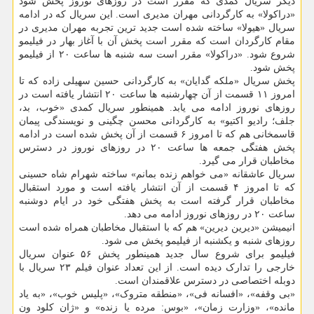
دیگر سریال کمدی که مقرر است در روزهای نوروز پخش شود
«دراکولا» به کارگردانی مهران مدیری است. این سریال که در ادامه
سریال «هیولا» ساخته شده است جدید ترین تجربه مهران مدیری در
مقام کارگردان است که مقرر است پخش آن با آغاز بهار در فیلیمو
شروع شود. «دراکولا» مقرر است سه شنبه ها ساعت ۲۰ از فیلیمو
پخش شود.
پخش سریال «ملکه گدایان» به کارگردانی حسین سهیلی زاده که تا
امروز ۱۱ قسمت از آن چهارشنبه ها ساعت ۲۰ انتشار یافته است در
روزهای نوروز ادامه می یابد. همینطور سریال کمدی «خوب، بد،
جلف؛ رادیو اکتیو» به کارگردانی محسن چگینی و نویسندگی پیمان
قاسمخانی هم که تا امروز ۶ قسمت از آن پخش شده است در ادامه
پخش هفتگی جمعه ها ساعت ۲۰ در روزهای نوروز در دسترس
مخاطبان قرار می گیرد.
سریال عاشقانه «می خواهم زنده بمانم» ساخته شهرام شاه حسینی
که تا امروز ۴ قسمت از آن انتشار یافته است و مورد استقبال
مخاطبان قرار گرفته است به پخش هفتگی خود در ایام دوشنبه
ساعت ۲۰ در روزهای نوروز ادامه می دهد.
انیمیشن «دیرین دیرین» هم که با استقبال مخاطبان همراه شده است
روزهای شنبه و یکشنبه از فیلیمو پخش می شود.
فیلیمو برای شروع سال جدید همینطور پخش ۵۶ عنوان سریال
خارجی را تدارک دیده است. از این تعداد عنوان فیلم ۲۳ سریال با
دوبله اختصاصی در دسترس علاقمندان است.
«بی وقفه»، «افسانه فی»، «منطقه متروک»، «پلیس خوب»، «به یاد
مانده»، «وزارت زمان»، «بوس: مرده یا زنده» و «ژان کلود ون