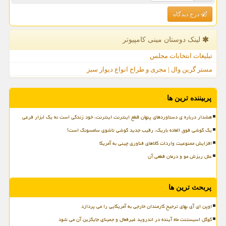
درج دیدگاه
لینک دوستان مینی كامپیوتر
تبلیغات انتخابات مجلس
مستر گرین وال | مجری و طراح انواع دیوار سبز
پربیننده ترین ها
هشدار درباره ی دستاوردهای پنهان قطع اینترنت اینترنت، خود زندگی است نه یک ابزار فرعی
یک گوشی فوق العاده باریک، رقیب جدید گوشی تاشوی سامسونگ است!
افزایش ممنوعیت واردات کالاهای فناوری چینی به آمریکا
علل ریزش مو و درمان قطعی آن
پربحث ترین ها
اوپن ای آی بهای ترجیح کارمندان خارجی به آمریکایی را می پردازد
گوگل اسیستنت ماه آینده در اندروید غیرفعال و جمینای جایگزین آن می شود