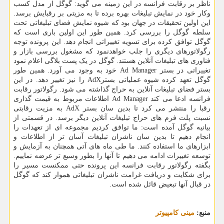
ناظر بر رقابت فرانسه در این زمینه می گوید: گوگل از مدل کسب
وکار خود در نمایش تبلیغات بهره برده تا به مزیتی بر رقبایش برسد.
این اولین تحقیقات در جهان بود که شیوه نمایش فضای تبلیغاتی تحت
سلطه گوگل را بررسی کرد. همین طور این اولین باری است که
گوگل توافق کرده برای تسویه تغییراتی انجام دهد. این پرونده توجه
رگولاتورهای دیگری را جلب خواهدنمود که مشغول بررسی بازار و
فناوری های تبلیغات آنلاین هستند. گوگل در یک پست بلاگی اعلام نمود
تغییراتی در بستر Ad Manager خود به وجود می آورد. همین طور
گوگل تعهد کرده شیوه عملیاتی بسترAdX را نیز تغییر دهد. در این
بستر فضای تبلیغات آنلاین به حراج گذاشته می شود. رگولاتور رقابت
فرانسه ادعا می کند Ad Manager اطلاعات مربوط به قیمت گذاری
رقبا را منتشر می کرد تا بدین سان بستر AdX به مزیت رقابتی
نسبت پلت فرم های حراج تبلیغات آنلاین دیگر برسد. در قسمتی از
بیانیه گوگل آمده است: ما توافق کردیم مجموعه ای از تعهدات را
انجام دهیم تا بدین سان ناشران تبلیغات آسان تر از اطلاعات و
ابزارهای ما استفاده کنند. ما طی ماه های آتی همچنان به آزمایش و
توسعه تغییرات ادامه می دهیم تا آنها را بطور وسیع تر عرضه نماییم.
بگفته رگولاتور رقابت فرانسه این پرونده حتی ممکنست مسیر را
برای شکایت و دریافت غرامت ناشران تبلیغاتی هموار کند که گوگل
در قبال آنها تبعیض قائل شده است.
منبع:
مینی كامپیوتر