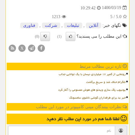
1400/03/19
10:29:42
1213
5
/
5.0
تگهای خبر:
آنلاین
,
تبلیغات
,
شركت
,
فناوری
این مطلب را می پسندید؟
(0)
(1)
X
تازه ترین مطالب مرتبط
رونمایی از کمپر ۱۷ میلیاردی نیسان با یک توانایی جذاب
تلگرام حذف شد و سریع برگشت
یوتیوب پاک سازی ویدئو های هوش مصنوعی را آغاز کرد
خبر بد برای طرفداران گوشی تاشوی سامسونگ
نظرات بینندگان مینی کامپیوتر در مورد این مطلب
لطفا شما هم
در مورد این مطلب
نظر دهید