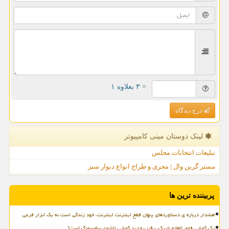
= ۳ بعلاوه ۱
درج دیدگاه
لینک دوستان مینی كامپیوتر
تبلیغات انتخابات مجلس
مستر گرین وال | مجری و طراح انواع دیوار سبز
پربیننده ترین ها
هشدار درباره ی دستاوردهای پنهان قطع اینترنت اینترنت، خود زندگی است نه یک ابزار فرعی
یک گوشی فوق العاده باریک، رقیب جدید گوشی تاشوی سامسونگ است!