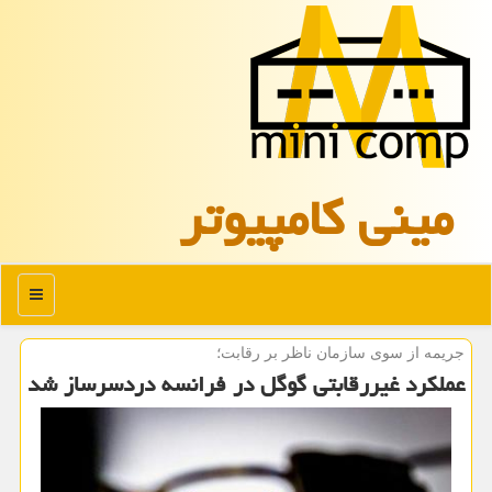
مینی كامپیوتر
منو
جریمه از سوی سازمان ناظر بر رقابت؛
عملكرد غیررقابتی گوگل در فرانسه دردسرساز شد