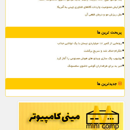
افزایش ممنوعیت واردات کالاهای فناوری چینی به آمریکا
علل ریزش مو و درمان قطعی آن
پربحث ترین ها
رونمایی از کمپر ۱۷ میلیاردی نیسان با یک توانایی جذاب
تلگرام حذف شد و سریع برگشت
یوتیوب پاک سازی ویدئو های هوش مصنوعی را آغاز کرد
خبر بد برای طرفداران گوشی تاشوی سامسونگ
جدیدترین ها