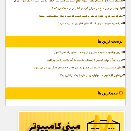
هشدار درباره ی دستاوردهای پنهان قطع اینترنت اینترنت، خود زندگی است نه یک ابزار فرعی
آیا نوشیدن چای داغ در هوای گرم واقعا بدن را خنک می کند؟
یک گوشی فوق العاده باریک، رقیب جدید گوشی تاشوی سامسونگ است!
افزایش ممنوعیت واردات کالاهای فناوری چینی به آمریکا
پربحث ترین ها
آخرین وضعیت امنیت سایبری زیرساخت های راه آهن کشور
اوپن ای آی بهای ترجیح کارمندان خارجی به آمریکایی را می پردازد
گوگل اسیستنت ماه آینده در اندروید غیرفعال و جمینای جایگزین آن می شود
رونمایی از کمپر ۱۷ میلیاردی نیسان با یک توانایی جذاب
جدیدترین ها