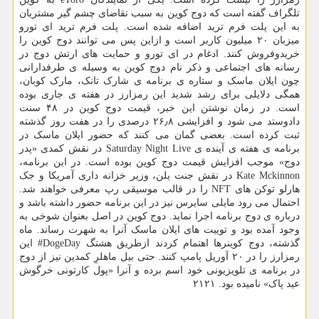
تلگراف گفته است که دوج کوین به سبب تقاضای چشم گیر مشتریان
به این پلت فرم ترید اضافه شده است. پلت فرم ترید ای تورو
میزبان ۲۰ میلیون کاربر است و ازاین پس می توانند دوج کوین را
خریدوفروش کنند. ادغام در ای تورو و حمایت های ارتش دوج در
رسانه های اجتماعی و ذکر نام دوج کوین به وسیله ی طرفدارانی
چون ایلان ماسک و ستاره ی برنامه ی شارک تانک، مارک کوبان،
همگی دلایلی برای رشد شدید این رمزارز در هفته ی جاری بوده
است. در زمان نوشتن این خبر، قیمت دوج کوین در ۴۸ سنت
دادوستد می شود و افزایشی ۲۶٫۸ درصدی را در هفت روز گذشته
ثبت کرده است. بعضی گمان می کنند که حضور ایلان ماسک در
برنامه ی هفته ی آینده ی Saturday Night Live در نقش کمدی «پدر
دوج» موجب افزایش قیمت دوج کوین بوده است. در این برنامه،
Kate Mckinnon در نقش جنت یلن، وزیر خزانه داری آمریکا و جک
هارلو توکن های NFT را در قالب موسیقی رپ معرفی خواهند شد.
احتمال می رود مایلی سایرس نیز در این برنامه حضور داشته باشد و
درباره ی دوج برنامه اجرا نماید. دوج کوین در اصل بعنوان شوخی به
وجود آمده بود و توییت های ایلان ماسک آنرا به شهرت رساند. ماه
گذشته، دوج کوینرها اهتمام کردند ازطریق هشتگ DogeDay# این
رمزارز را در ۲۰ آوریل پامپ کنند. حتی بیل ماهلرِ کمدین نیز از دوج
در برنامه ی تلویزیونی خود اسم برده و آنرا «پول کارتونی خرگوش
عید پاک» نامیده بود. ۲۱۲۱