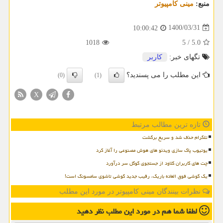
منبع:
مینی كامپیوتر
1400/03/31
10:00:42
1018
5
/
5.0
تگهای خبر:
كاربر
این مطلب را می پسندید؟
(0)
(1)
X
تازه ترین مطالب مرتبط
تلگرام حذف شد و سریع برگشت
یوتیوب پاک سازی ویدئو های هوش مصنوعی را آغاز کرد
چت های کاربران کلاود از جستجوی گوگل سر درآورد
یک گوشی فوق العاده باریک، رقیب جدید گوشی تاشوی سامسونگ است!
نظرات بینندگان مینی کامپیوتر در مورد این مطلب
لطفا شما هم
در مورد این مطلب
نظر دهید