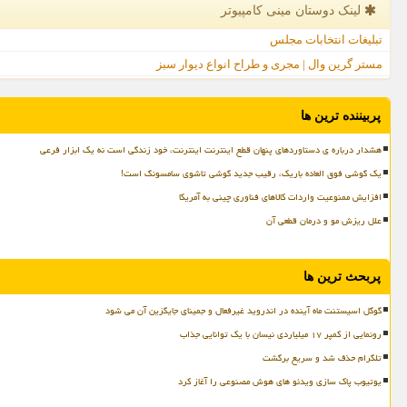
لینک دوستان مینی كامپیوتر
تبلیغات انتخابات مجلس
مستر گرین وال | مجری و طراح انواع دیوار سبز
پربیننده ترین ها
هشدار درباره ی دستاوردهای پنهان قطع اینترنت اینترنت، خود زندگی است نه یک ابزار فرعی
یک گوشی فوق العاده باریک، رقیب جدید گوشی تاشوی سامسونگ است!
افزایش ممنوعیت واردات کالاهای فناوری چینی به آمریکا
علل ریزش مو و درمان قطعی آن
پربحث ترین ها
گوگل اسیستنت ماه آینده در اندروید غیرفعال و جمینای جایگزین آن می شود
رونمایی از کمپر ۱۷ میلیاردی نیسان با یک توانایی جذاب
تلگرام حذف شد و سریع برگشت
یوتیوب پاک سازی ویدئو های هوش مصنوعی را آغاز کرد