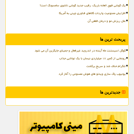
یک گوشی فوق العاده باریک، رقیب جدید گوشی تاشوی سامسونگ است!
افزایش ممنوعیت واردات کالاهای فناوری چینی به آمریکا
علل ریزش مو و درمان قطعی آن
پربحث ترین ها
گوگل اسیستنت ماه آینده در اندروید غیرفعال و جمینای جایگزین آن می شود
رونمایی از کمپر ۱۷ میلیاردی نیسان با یک توانایی جذاب
تلگرام حذف شد و سریع برگشت
یوتیوب پاک سازی ویدئو های هوش مصنوعی را آغاز کرد
جدیدترین ها