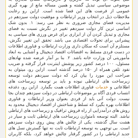
موضوعی سیاسی تبدیل گشته و همین مساله مانع از بهره گیری
عمومی از فرصت های این فضا شده است. ازاین رو رعایت
ملاحظات ذیل در انتخاب وزیر ارتباطات و موفقیت دولت سیزدهم در
مدیریت فضای مجازی ضروری به نظر می رسد: ۱. بدون شک
اساسی ترین کار دولت سیزدهم تغییر در نگرش نسبت به فضای
مجازی و تبدیل کردن آن از ابزاری برای غرض ورزی های سیاسی به
پیشرانی برای تحولات اقتصادی می باشد. تحقق این تغییر نگرش،
مستلزم آن است که سکان داری وزارت ارتباطات و فناوری اطلاعات
در دست فردی مسلط به اقتضائات اقتصاد دیجیتال و آشنایی به ابعاد
مأموریتی آن وزارت خانه باشد. ۲. بنا بر آمار عرضه شده نهادهای
مسئول، ۱۰۰ درصد کشور زیر پوشش اینترنت قرار گرفته و ضریب
نفود تلفن همراه از ۱۵۰ درصد گذشته است. ازاین رو، میتوان به
صراحت این مورد را بیان کرد که دولت سیزدهم دولت توسعه
زیرساخت های ارتباطی نبوده و باید بر توسعه زیرساخت های
اطلاعاتی و
خدمات
فناوری اطلاعات همت بگمارد. ازاین رو، دغدغه
انتساب فردی آگاه بر موضوعات ارتباطی در دولت سیزدهم چندان بجا
نیست. دولت آتی باید از فردی بعنوان وزیر ارتباطات و فناوری
اطلاعات بهره بگیرد که تسلط و شناختش از اقتصاد دیجیتال محدود به
روش های درآمدزایی از راه فروش ترافیک و زیرساخت های ارتباطی
نباشد. البته توسعه نامتوازن زیرساخت های ارتباطی ثابت و سیار در
هشت سال گذشته، یکی از چالش های پیش روی دولت سیزدهم
است. بی توجهی به توسعه ارتباطات ثابت نه تنها گسترش نسل های
جدید ارتباطی را در کشور گرفتار چالش خواهد کرد، بلکه کاربران