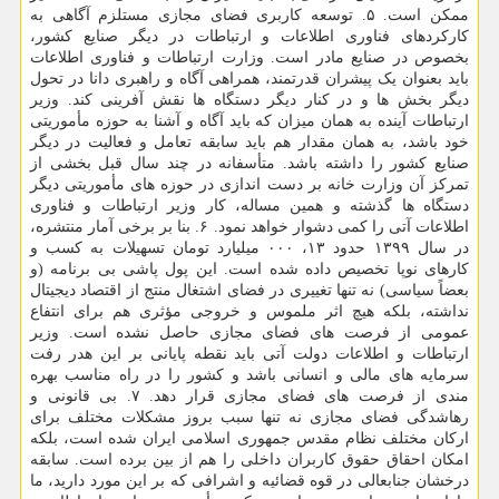
ممکن است. ۵. توسعه کاربری فضای مجازی مستلزم آگاهی به
کارکردهای فناوری اطلاعات و ارتباطات در دیگر صنایع کشور،
بخصوص در صنایع مادر است. وزارت ارتباطات و فناوری اطلاعات
باید بعنوان یک پیشران قدرتمند، همراهی آگاه و راهبری دانا در تحول
دیگر بخش ها و در کنار دیگر دستگاه ها نقش آفرینی کند. وزیر
ارتباطات آینده به همان میزان که باید آگاه و آشنا به حوزه مأموریتی
خود باشد، به همان مقدار هم باید سابقه تعامل و فعالیت در دیگر
صنایع کشور را داشته باشد. متأسفانه در چند سال قبل بخشی از
تمرکز آن وزارت خانه بر دست اندازی در حوزه های مأموریتی دیگر
دستگاه ها گذشته و همین مساله، کار وزیر ارتباطات و فناوری
اطلاعات آتی را کمی دشوار خواهد نمود. ۶. بنا بر برخی آمار منتشره،
در سال ۱۳۹۹ حدود ۱۳، ۰۰۰ میلیارد تومان تسهیلات به کسب و
کارهای نوپا تخصیص داده شده است. این پول پاشی بی برنامه (و
بعضاً سیاسی) نه تنها تغییری در فضای اشتغال منتج از اقتصاد دیجیتال
نداشته، بلکه هیچ اثر ملموس و خروجی مؤثری هم برای انتفاع
عمومی از فرصت های فضای مجازی حاصل نشده است. وزیر
ارتباطات و اطلاعات دولت آتی باید نقطه پایانی بر این هدر رفت
سرمایه های مالی و انسانی باشد و کشور را در راه مناسب بهره
مندی از فرصت های فضای مجازی قرار دهد. ۷. بی قانونی و
رهاشدگی فضای مجازی نه تنها سبب بروز مشکلات مختلف برای
ارکان مختلف نظام مقدس جمهوری اسلامی ایران شده است، بلکه
امکان احقاق حقوق کاربران داخلی را هم از بین برده است. سابقه
درخشان جنابعالی در قوه قضائیه و اشرافی که بر این مورد دارید، ما