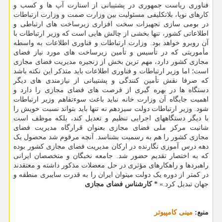
فناوری ریاست جمهوری در پشتیبانی از استارت آپ ها و کسب و
کارهای نوپا، بلاتکلیفی مسئولیت بین وزارت صمت و وزارت ارتباطات
در بومی سازی تجهیزات سخت افزاری زیرساخت های ارتباطی و
اطلاعاتی کشور، تنها بخشی از چالش هایی است که وزیر ارتباطات با
آن روبرو خواهد بود. وزارت ارتباطات و فناوری اطلاعات به واسطه
مأموریتی که در تأسیس و تأمین زیرساخت های مورد نیاز فضای
مجازی کشور دارد، مهم ترین بخش از زنجیره مدیریت فضای مجازی
است؛ اما وزیر ارتباطات و فناوری اطلاعات باید متذکر این نکته باشد
که صرفا نقش تأمین کنندگی و پشتیبانی از نیازمندی های دیگر
دستگاه ها در بهره گیری از فرصت های فضای مجازی را دارد و
اهمیت جایگاه آن وزارت خانه نباید باعث سوءتفاهم وزیر ارتباطات
شود. وزیر ارتباطات دولت سیزدهم نه تنها باید بتواند نسبت خویش را
با دیگر دستگاههای اجرایی تنظیم و تعدیل کند، بلکه موظف است
شانیت مرکز ملی فضای مجازی بعنوان قرارگاه مدیریت فضای
مجازی کشور را هم به رسمیت بشناسد. آنچه مرقوم شد محصول یک
دهه درس آموزی نگارنده در ارکان مدیریت فضای مجازی کشور بوده
که به اختصار تقدیم حضور شد. جامعه نخبگان و متخصصان ایرانی
راهبردها و راهکارهای مؤثری در حل معضلات مذکور داشته و معتقدند
در کمتر از دوره یک دولت میتوان ایران را به قدرت سایبری منطقه و
جهان تبدیل کرد.»
* کارشناس فضای مجازی
منبع:
مینی كامپیوتر