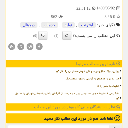
1400/05/02
22:31:12
962
5
/
5.0
تگهای خبر:
اینترنت
,
تولید
,
خدمات
,
دیجیتال
این مطلب را می پسندید؟
(0)
(1)
X
تازه ترین مطالب مرتبط
یوتیوب پاک سازی ویدئو های هوش مصنوعی را آغاز کرد
خبر بد برای طرفداران گوشی تاشوی سامسونگ
شلیک به ماهواره ها
جایگزینی انسان با هوش مصنوعی اوبر ۱۰ درصد از کارکنان بخش پشتیبانی خویش را تعدیل
کرد
نظرات بینندگان مینی کامپیوتر در مورد این مطلب
لطفا شما هم
در مورد این مطلب
نظر دهید