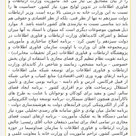
را از بیان مصادیق بی نیاز می کند. مأموریت وزارت ارتباطات و
فناوری اطلاعات در تدوین لوایح مورد نیاز کشور، حساسیت ها را
نسبت به این وزارت خانه به درستی بالا برده است. وزیر ارتباطات
دولت سیزدهم نه تنها از نظر فنی، بلکه از نظر اقتصادی و حقوقی هم
باید دید مناسبی نسبت به نیازمندی های کشور داشته باشد. ۸. موارد
ذیل همچون موضوعات دیگری است که میتوان با استناد به آنها میزان
تسلط و اشراف کاندیداهای وزارت ارتباطات و فناوری اطلاعات در
دولت سیزدهم را تعیین کرد: - برنامه اصلاح ساختاری و مأموریتی
زیرمجموعه های آن وزارت با اولویت سازمان فناوری اطلاعات و
پژوهشگاه ارتباطات و فناوری اطلاعات (مرکز تحقیقات مخابرات) -
برنامه تقویت نظام تنظیم گری فضای مجازی با استفاده از توان بخش
خصوصی - برنامه مشخص، زمانمند و شاخص دار کاندیدای وزارت
ارتباطات و فناوری اطلاعات برای توسعه شبکه ملی اطلاعات -
برنامه ارتقای بهره وری (فنی-اقتصادی) منابع کمیاب و حیاتی شبکه
از قبیل فرکانس، آدرس و نام دامنه - برنامه بومی سازی و تأمین
استقلال زیرساخت های نرم افزاری کشور - برنامه ایجاد فضای
سالم، ایمن و مفید برای کودکان و نوجوانان با عنایت به طرح های
ناکارآمدی همچون اعطای سیمکارت -برنامه توسعه دولت الکترونیکی
و گذر از الکترونیکی کردن فرآیندهای دولت به هوشمندسازی دولت -
برنامه تعامل میان نهادی و خلق سامانه های رصدی-تحلیلی مورد نیاز
تمامی دستگاه ها به تفکیک مأموریت - برنامه ارتقای امنیت فضای
مجازی در تمامی ابعاد برای تمامی ذینفعان جناب آقای رئیسی؛ چالش
وزارت ارتباطات و فناوری اطلاعات با سازمان صداوسیما در حوزه
فرکانسی کشور، تزاحم مأموریت آن وزارت خانه با معاونت علمی و