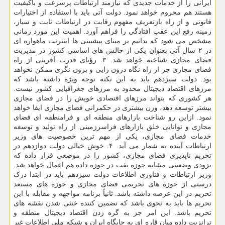
ایرانی را از خدمات جدیدی که نیازمند ارتباطات پرسرعت و باکیفیت
هستند هم محروم خواهد نمود. دولت آتی باید با استفاده از اختیارات
قانونی و از راه بازتعریف مفهوم رقابت در ارتباطات ثابت و سیار،
زمینه رفع این عقب افتادگی را فراهم آورد. اهمیت این مورد زمانی
مشخص می شود که بدانیم بر مبنای پیشبینی ها اینترنت ماهواره ای
در ۲ سال آتی بعنوان یکی از چالش های اساسی کشور در مدیریت
فضای مجازی شناخته خواهد شد. ۳. رؤیای قدرت آفرینی از راه
فضای مجازی جز از راه نگاه درون زایی و برون نگری ممکن نخواهد
بود. دولت سیزدهم باید به این نکته توجه ویژه داشته باشد که
مرزهای اقتصاد دیجیتال محدود به مرزهای جغرافیایی کشور نیست.
هر کشوری که بتواند مرزهای اقتصادی خویش را در فضای مجازی
بیشتر توسعه دهد، وزن بیشتری در حکمرانی فضای مجازی ایفا خواهد
نمود. ازاین رو شناخت بازارهای منطقه ای و فرامنطقه ای فضای
مجازی و توانایی خلق بازارهای فراسرزمینی از راه تولید و توسعه
خدمات فضای مجازی، یکی از مهم ترین خصوصیت های وزیر
ارتباطات آینده به شمار می آید. ۴. خوش خیالی دولت دوازدهم در
تحریم ناپذیری فضای مجازی، کشور را در موضعی قرار داده که
بزودی وضعیتی مشابه حوزه نفت در حوزه داده هم اعمال خواهد شد.
وزیر ارتباطات و فناوری اطلاعات دولت سیزدهم باید در ابتدا درک
درستی از حوزه های تحریمی فضای مجازی و حوزه های مستعد
تحریم در این عرصه داشته باشد. ثانیاً برنامه مواجهه و مقابله با این
تحریم ها باید به نحوی باشد که تضمین کننده خنثی شدن نقشه های
تحریم باشد. این امر جز به گره زدن اقتصاد دیجیتال منطقه و
ترانزیت داده میان قاره ای به جایگاه ایران و شبکه ملی اطلاعات غیر