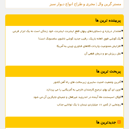
مستر گرین وال | مجری و طراح انواع دیوار سبز
پربیننده ترین ها
هشدار درباره ی دستاوردهای پنهان قطع اینترنت اینترنت، خود زندگی است نه یک ابزار فرعی
یک گوشی فوق العاده باریک، رقیب جدید گوشی تاشوی سامسونگ است!
افزایش ممنوعیت واردات کالاهای فناوری چینی به آمریکا
علل ریزش مو و درمان قطعی آن
پربحث ترین ها
آخرین وضعیت امنیت سایبری زیرساخت های راه آهن کشور
اوپن ای آی بهای ترجیح کارمندان خارجی به آمریکایی را می پردازد
گوگل اسیستنت ماه آینده در اندروید غیرفعال و جمینای جایگزین آن می شود
رونمایی از کمپر ۱۷ میلیاردی نیسان با یک توانایی جذاب
جدیدترین ها