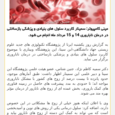
مینی کامپیوتر: سمینار کاربرد سلول های بنیادی و پزشکی بازساختی
در درمان ناباروری 14 و 15 مرداد ماه انجام می شود.
به گزارش روز یکشنبه ایرنا از پژوهشگاه تکنولوژی های جدید علوم
زیستی جهاد دانشگاهی-ابن سینا، این پژوهشگاه وبیناری با موضوع
کاربرد سلول های بنیادی و پزشکی بازساختی در درمان ناباروری
برگزار می نماید.
دکتر سمیه کاظم نژاد، جنین شناس، عضو هیئت علمی پژوهشگاه ابن
سینا و دبیر علمی این سمینار اظهار داشت: طبق آمارهای موجود،
حدود پانزده تا بیست درصد از زوج های کشور با مشکل ناباروری
مواجه اند؛ تا حدودی به مدد پیشرفت های حاصل در زمینه فناوری
های کمک باروری، بخش عمده ای از زوج های نابارور از درمان مؤثر
بهره مند می شوند.
وی با اعلان اینکه هنوز خیلی از زوج ها مشکلاتی در این خصوص
دارند، اضافه کرد: سلول درمانی یکی از روش های نوین و امیدبخشی
است که می تواند به کمک این دسته از زوج های نابارور بیاید و