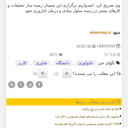
وی تصریح کرد: امیدواریم برگزاری این سمینار زمینه ساز تحقیقات و
کارهای بیشتر در زمینه سلول بنیادی و درمان ناباروری شود.
منبع:
minicomp.ir
1400/05/04
10:05:38
1071
5
/
5.0
تگهای خبر:
تكنولوژی
,
دانشگاه
,
فناوری
,
كاربر
این مطلب را می پسندید؟
(0)
(1)
X
تازه ترین مطالب مرتبط
تلگرام حذف شد و سریع برگشت
یوتیوب پاک سازی ویدئو های هوش مصنوعی را آغاز کرد
1100 کارمند هوش مصنوعی به دولت آمریکا نامه نوشتند