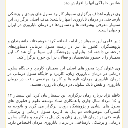
شانس حاملگی آنها را افزایش دهد.
وی درباره اهداف برگزاری سمینار کاربرد سلول های بنیادی و پزشکی
بازساختی در درمان ناباروری اظهار داشت: هدف اصلی برگزاری این
سمینار معرفی پیشرفت ها و دستاوردها در درمان ناباروری در ایران
و جهان است.
دبیر علمی این سمینار در ادامه اضافه کرد: خوشبختانه دانشمندان و
پژوهشگران کشور ما نیز در زمینه سلول درمانی دستاوردهای
درخشانی داشته اند. بنابراین، پژوهشگاه ابن سینا بر آن شد که این
سمینار را با حضور متخصصان و فعالان در این حوزه برگزار کند.
وی عنوان کرد: محور های اصلی این سمینار، کاربرد و جایگاه سلول
درمانی در درمان ناباروری زنان، کاربرد و جایگاه سلول درمانی در
درمان ناباروری مردان، تازه ها و کاربرد مهندسی بافت در درمان
ناباروری و نقش بانک سلولی در درمان ناباروری هستند.
کاظم نژاد درباره زمان برگزاری این سمینار بیان کرد: این سمینار ۱۴
و ۱۵ مرداد سال جاری با همکاری ستاد توسعه علوم و فناوری های
سلول های بنیادی و پژوهشگاه رویان برگزار می گردد و باتوجه به
گستردگی موضوعات، دو پنل به کاربرد سلول درمانی و پزشکی
بازساختی در درمان ناباروری زنان و یک پنل به کاربرد و جایگاه سلول
درمانی و پزشکی بازساختی در درمان ناباروری مردان اختصاص دارد.