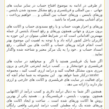
از طرفی در ادامه به موضوع افتتاح حساب در سایر سایت های
جهانی ، بین المللی و فریلنسری و رفع مشکل مسدود شدن بایننس ،
وریفای بایننس ، وریفای حساب بین المللی و .... خواهیم پرداخت ،
برای آشنایی بیشتر همراه ما باشید .
وریفای و احراز هویت حساب و یا رفع مسدودی حساب و اکانت های
برون مرزی و جهانی همچون وریفای و رفع انسداد بایننس از جمله
مهمترین اقداماتی است که در شرایط فعلی میتوان در این حوزه به
کاربران داخل کشور ارائه داد و با توجه به اهمیت این موضوع بهتر
است انجام فراید وریفای حساب و اکانت های بین المللی ، رفع
انسداد حساب و ..خود را به یک مرکز معتبر و شناخته شده واگذار
نمایید .
اگر شما یک فریلنسر هستید یا اگر و میخواهید در سایت های
فریلنسری و خودمختار و .... کسب درامد اینترنتی خارجی و برون
مرزی بدون مشکل فعالیت کنید و درامد ارزی کسب کنید ، مجموعه
sarafer
درکنار شما خواهد بود. این مجموعه به شما تمام آنچه که
برای فعالیت در سایت های فریلنسری و اکانت های خارجی و ارزی
نیاز دارید را ارائه می دهد .
همچنین اگر شما به دنبال درآمد دلاری و کسب درآمد از اکانتهایی
همچون یوتیوب ، بایننس ، فریلنسرینگ و ... هستید یکی از بهترین
روش ها اکانت وریفای شده است ،. ساخت و ایجاد اکانت های
وریفای شده یک راه مطمئن کسب درامد اینترنتی واقعی رایگان