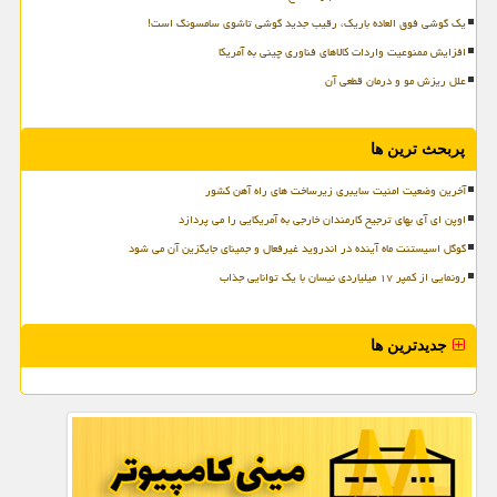
یک گوشی فوق العاده باریک، رقیب جدید گوشی تاشوی سامسونگ است!
افزایش ممنوعیت واردات کالاهای فناوری چینی به آمریکا
علل ریزش مو و درمان قطعی آن
پربحث ترین ها
آخرین وضعیت امنیت سایبری زیرساخت های راه آهن کشور
اوپن ای آی بهای ترجیح کارمندان خارجی به آمریکایی را می پردازد
گوگل اسیستنت ماه آینده در اندروید غیرفعال و جمینای جایگزین آن می شود
رونمایی از کمپر ۱۷ میلیاردی نیسان با یک توانایی جذاب
جدیدترین ها