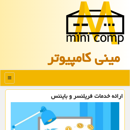
مینی كامپیوتر
منو
ارائه خدمات فریلنسر و بایننس