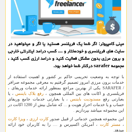
مینی كامپیوتر: اگر شما یك فریلنسر هستید یا اگر و میخواهید در
سایت های فریلنسری و خودمختار و .... كسب درامد اینترنتی خارجی
و برون مرزی بدون مشكل فعالیت كنید و درامد ارزی كسب كنید ،
مجموعه sarafer دركنار شما خواهد بود.
با توجه به وضعیت تحریمی حاکم بر کشور و اهمیت استفاده از
خدمات برون مرزی امروز تصمیم گرفتیم به معرفی مجموعه صرافر
/
SARAFER
یکی از بهترین مراجع بمنظور ارائه خدمات وریفای ،
فریلنسری و اکانت های بین المللی همچون ،
رفع بلاک بایننس
، یا
بعبارتی رفع
مسدودیت بایننس
، یا بعبارتی خدمات جامع وریفای
حساب و یا خدمات احراز هویت و ... که شامل بیش از 1200 اکانت در
این مجموعه میباشد بپردازیم .
این مجموعه همچنین خدماتی از قبیل صدور
کارت ارزی
،
ویزا کارت
،
مستر کارت
، آمریکن اکسپرس و .... را به کاربران خود ارائه
میدهد.