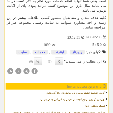
است یعنی شما تنها با انجام خدمات مورد نظر به دلار کسب درآمد
می نمایید مثال بارز این موضوع کسب درامد پیودی پای از اکانت
یوتیوب می باشد.
کلیه علاقه مندان و متقاضیان بمنظور کسب اطلاعات بیشتر در این
زمینه و اخذ مشاوره میتوانید به سایت رسمی مجموعه صرافر
مراجعه نمایید .
1400/05/06
23:12:31
1099
5
/
5.0
تگهای خبر:
رپورتاژ
,
اینترنت
,
خدمات
,
سایت
این مطلب را می پسندید؟
(0)
(1)
X
تازه ترین مطالب مرتبط
آخرین وضعیت امنیت سایبری زیرساخت های راه آهن کشور
اوپن ای آی بهای ترجیح کارمندان خارجی به آمریکایی را می پردازد
شلیک به ماهواره ها
جایگزینی انسان با هوش مصنوعی اوبر ۱۰ درصد از کارکنان بخش پشتیبانی خویش را تعدیل