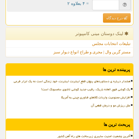
= ۴ بعلاوه ۲
درج دیدگاه
لینک دوستان مینی كامپیوتر
تبلیغات انتخابات مجلس
مستر گرین وال | مجری و طراح انواع دیوار سبز
پربیننده ترین ها
هشدار درباره ی دستاوردهای پنهان قطع اینترنت اینترنت، خود زندگی است نه یک ابزار فرعی
یک گوشی فوق العاده باریک، رقیب جدید گوشی تاشوی سامسونگ است!
افزایش ممنوعیت واردات کالاهای فناوری چینی به آمریکا
علل ریزش مو و درمان قطعی آن
پربحث ترین ها
آخرین وضعیت امنیت سایبری زیرساخت های راه آهن کشور