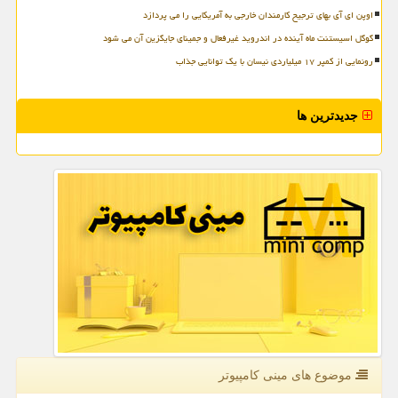
اوپن ای آی بهای ترجیح کارمندان خارجی به آمریکایی را می پردازد
گوگل اسیستنت ماه آینده در اندروید غیرفعال و جمینای جایگزین آن می شود
رونمایی از کمپر ۱۷ میلیاردی نیسان با یک توانایی جذاب
جدیدترین ها
موضوع های مینی كامپیوتر