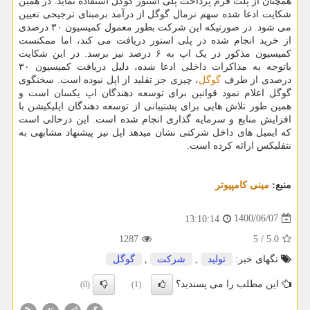
همچنان از پلت فرم پرداخت پلی استور گوگل استفاده نماید. در همین
شکایت ادعا شده سهم نرمال گوگل از درآمد برمبنای ترجیحی تعیین
می شود. در صورتیکه این شرکت بطور معمول کمیسیون ۳۰ درصدی
از خرید انجام شده در پلی استور دریافت می کند، اما ممکنست
کمیسیون مذکور در یک اپ به ۶ درصد نیز برسد. در این شکایت
باتوجه به مذاکرات داخلی ادعا شده، دلیل دریافت کمیسیون ۳۰
درصدی از طرف
گوگل
، چیزی جز تقلید از اپل نبوده است. سخنگوی
گوگل اعلام نمود قوانین برای توسعه دهندگان اپ یکسان است و
همین طور تلاش هایی برای پشتیبانی از توسعه دهندگان اپلیکیشن با
افزایش منابع و سرمایه گذاری انجام شده است. این درحالی است
که ایمیل های داخل شرکتی نشان میدهد اپل نیز پیشنهاد مشابهی به
نتفلیکس ارائه کرده است.
منبع:
مینی كامپیوتر
1400/06/07
13:10:14
1287
5
/
5.0
تگهای خبر:
تولید
,
شركت
,
گوگل
این مطلب را می پسندید؟
(0)
(1)