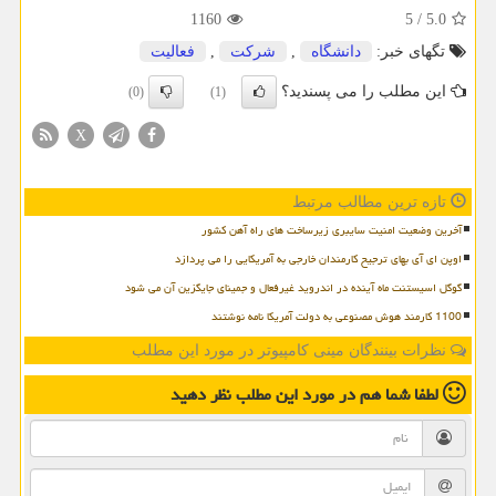
1160
5
/
5.0
تگهای خبر:
دانشگاه
,
شركت
,
فعالیت
این مطلب را می پسندید؟
(0)
(1)
X
تازه ترین مطالب مرتبط
آخرین وضعیت امنیت سایبری زیرساخت های راه آهن کشور
اوپن ای آی بهای ترجیح کارمندان خارجی به آمریکایی را می پردازد
گوگل اسیستنت ماه آینده در اندروید غیرفعال و جمینای جایگزین آن می شود
1100 کارمند هوش مصنوعی به دولت آمریکا نامه نوشتند
نظرات بینندگان مینی کامپیوتر در مورد این مطلب
لطفا شما هم
در مورد این مطلب
نظر دهید