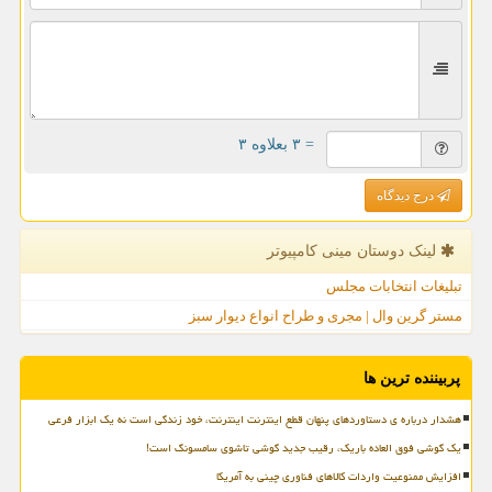
= ۳ بعلاوه ۳
درج دیدگاه
لینک دوستان مینی كامپیوتر
تبلیغات انتخابات مجلس
مستر گرین وال | مجری و طراح انواع دیوار سبز
پربیننده ترین ها
هشدار درباره ی دستاوردهای پنهان قطع اینترنت اینترنت، خود زندگی است نه یک ابزار فرعی
یک گوشی فوق العاده باریک، رقیب جدید گوشی تاشوی سامسونگ است!
افزایش ممنوعیت واردات کالاهای فناوری چینی به آمریکا