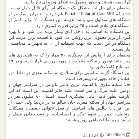
گرانقیمت هستند و بطور معمول به فضای ویژه ای نیاز دارند.
محققان برای حل این مشکل یک دستگاه ام آرآی قابل حمل توسعه
دادند که Portable Point-of-Care MRI نام دارد و ۱۰ برابر سبک تر از
دستگاه های متداول می باشد. هزینه این دستگاه ۲۰ برابر کمتر از
دستگاه های عادی است و ۳۵ برابر قدرت کمتری دارد.
این دستگاه به آسانی به داخل اتاق بیمار برده می شود و با بهره
گیری از پریز معمولی برق روشن می شود. با اهمیت ترین مزیت این
دستگاه در این است که جهت استفاده از آن به تجهیزات محافظتی
نیاز نیست.
محققان برای آزمایش این دستگاه، ۳۰ بیمار را که به ناهنجاری های
مغز مانند تومور و سکته مبتلا بودند مورد بررسی قرار دارند و در ۲۹
نفر نتایج کاملا دقیق بود.
این دستگاه گزینه مناسبی برای مبتلایان به سکته مغزی در نقاط دور
افتاده و فاقد تجهیزات پیشرفته است.
حالا سکته مغزی با اهمیت ترین عامل ناتوانی در سراسر جهان و
دومین علت مرگ و میر است. نکته حائز اهمیت این است که این
عارضه بطور کامل قابل پیشگیری است. امسال ۸۰ میلیون نفر در
سراسر جهان از سکته مغزی جان سالم به در بردند؛ ولی خیلی از
این افراد با چالش های اساسی از قبیل ناتوانی جسمی، مشکلات
ارتباطی، تغییر در نحوه تفکر و احساسات، از دست دادن شغل و
درآمد و روابط اجتماعی روبرو هستند.
1400/06/08
21:10:24