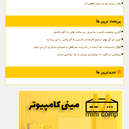
علل ریزش مو و درمان قطعی آن
پربحث ترین ها
آخرین وضعیت امنیت سایبری زیرساخت های راه آهن کشور
اوپن ای آی بهای ترجیح کارمندان خارجی به آمریکایی را می پردازد
گوگل اسیستنت ماه آینده در اندروید غیرفعال و جمینای جایگزین آن می شود
رونمایی از کمپر ۱۷ میلیاردی نیسان با یک توانایی جذاب
جدیدترین ها