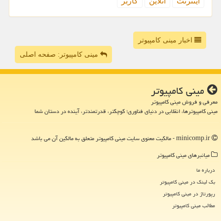
اینترنت
آنلاین
كاربر
اخبار مینی کامپیوتر
مینی کامپیوتر: صفحه اصلی
مینی كامپیوتر
معرفی و فروش مینی کامپیوتر
مینی کامپیوترها، انقلابی در دنیای فناوری؛ کوچکتر، قدرتمندتر، آینده در دستان شما
minicomp.ir - مالکیت معنوی سایت مینی كامپیوتر متعلق به مالکین آن می باشد
میانبرهای مینی كامپیوتر
درباره ما
بک لینک در مینی كامپیوتر
رپورتاژ در مینی كامپیوتر
مطالب مینی كامپیوتر