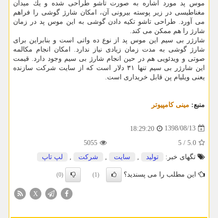
موس پد مورد اشاره به صورت تاشو طراحی شده و یك میدان
مغناطیسی در زیر پوسته بیرونی آن، امكان شارژ گوشی را فراهم
می آورد. طراحی تاشو تكیه دادن گوشی به این موس پد در زمان
شارژ را هم ممكن می كند.
شارژر بی سیم این موس پد از نوع ده واتی است و بنابراین برای
شارژ گوشی به مدت زمان زیادی نیاز ندارد. امكان انجام مكالمه
صوتی و ویدئویی هم در حین انجام شارژ بی سیم وجود دارد. قیمت
این شارژر بی سیم تنها ۳۱ دلار است كه از سایت شركت سازنده
یعنی ویلیام پن قابل خریداری است.
منبع:
مینی كامپیوتر
1398/08/13
18:29:20
5055
5
/
5.0
تگهای خبر:
تولید
,
سایت
,
شركت
,
لپ تاپ
این مطلب را می پسندید؟
(0)
(1)
X