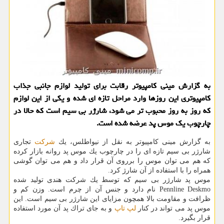
به گزارش مینی كامپیوتر رقابت برای تولید لوازم جانبی جذاب
كامپیوتری این روزها وارد مراحل تازه ای شده و یكی از این لوازم
كه روز به روز محبوب تر می شود، شارژر بی سیم است كه حالا در
چارچوب یك موس پد عرضه شده است.
به گزارش مینی كامپیوتر به نقل از نیواطلس، یك
شركت
تجاری
شارژر بی سیم تازه ای را در چارچوب یك موس پد روانه بازار كرده
كه هم می توان موس را برروی آن قرار داد و هم می توان گوشی
همراه را با استفاده از آن شارژ كرد.
موس پد شارژر بی سیم كه توسط یك شركت هندی تولید شده
Pennline Deskmo نام دارد و جنس آن از چرم است. وزن كم و
ظرافت و مقاومت بالا همچون مزایای این شارژر بی سیم است. این
موس پد می تواند در كنار
لپ تاپ
و به جای تراك پد آن مورد استفاده
قرار بگیرد.