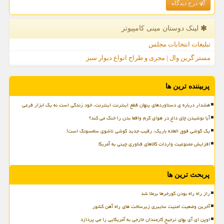
درج دیدگاه
لینک دوستان مینی كامپیوتر
تبلیغات انتخابات مجلس
مستر گرین وال | مجری و طراح انواع دیوار سبز
پربیننده ترین ها
هشدار درباره ی دستاوردهای پنهان قطع اینترنت اینترنت، خود زندگی است نه یک ابزار فرعی
آیا نوشیدن چای داغ در هوای گرم واقعا بدن را خنک می کند؟
یک گوشی فوق العاده باریک، رقیب جدید گوشی تاشوی سامسونگ است!
افزایش ممنوعیت واردات کالاهای فناوری چینی به آمریکا
پربحث ترین ها
راز راه راه بودن گورخرها برملا شد
آخرین وضعیت امنیت سایبری زیرساخت های راه آهن کشور
اوپن ای آی بهای ترجیح کارمندان خارجی به آمریکایی را می پردازد