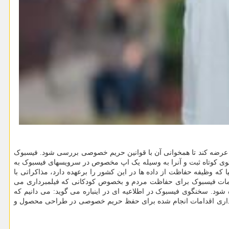
ود عرضه کند تا همخوانی آن با قوانین حریم خصوصی بررسی شود. فیسبوک
دئوی کوتاه ثبت و آنرا به وسیله یک اپ مخصوص در سرویسهای فیسبوک به
سازمان حفاظت از اطلاعات ایرلند بر فعالیتهای فیسبوک در اتحادیه اروپا نظارت می کند. در همین راستا سازمان گارانته (Garante) ایتالیا که وظیفه حفاظت از داده ها در این کشور را برعهده دارد، مذاکراتی با
اقدامات فیسبوک برای حفاظت مردم و بخصوص کودکانی که فیلمبرداری می
ود. سخنگوی فیسبوک در اطلاعیه ای در اینباره می گوید: می دانیم که
اک گذاری اقدامات انجام شده برای حفظ حریم خصوصی در طراحی محصول و