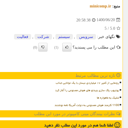
منبع:
minicomp.ir
1400/06/20
20:58:38
5
/
5.0
تگهای خبر:
سرویس
,
سیستم
,
شركت
,
فعالیت
این مطلب را می پسندید؟
(0)
(1)
تازه ترین مطالب مرتبط
رونمایی از کمپر ۱۷ میلیاردی نیسان با یک توانایی جذاب
یوتیوب پاک سازی ویدئو های هوش مصنوعی را آغاز کرد
شلیک به ماهواره ها
1100 کارمند هوش مصنوعی به دولت آمریکا نامه نوشتند
نظرات بینندگان مینی کامپیوتر در مورد این مطلب
لطفا شما هم
در مورد این مطلب
نظر دهید