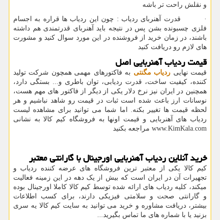
و نقلش راحت تر باشه
· قدرت آهنربای ردیاب : چون این ردیاب ها قراره به اجسام
فلزی چسبونده بشن پس در نتیجه باید آهنربای قدرتمندی هم داشته
باشند، در زمان خرید از فروشنده در این مورد سوال کنید و مشورت
های لازم رو دریافت کنید
قیمت ردیاب آهنربایی اصل
قیمت نهایی
ردیاب مگنتی
به فاکتورهای مهمی همچون شرکت تولید
کننده، کیفیت ساخت، قدرت ردیابی، توان باطری و... بستگی دارد،
همچنین در ایران نیز نرخ دلار یکی از دیگر از فاکتور های مهم هست،
نوسانات ارز باعث شده است ثبات در قیمت رو شاهد نباشیم و هر
لحظه قیمت ها تغییر بکنه. اما شما می توانید برای مشاهده لیست
ردیاب های آهنربایی و قیمت اونها به فروشگاه کیم کالا به نشانی
www.KimKala.com
مراجعه بکنید
خرید آنلاین ردیاب آهنربایی اورجینال با گارانتی معتبر
کیم کالا یکی از معتبر ترین فروشگاه های عرضه کننده ردیاب و
تجهیرات آن در ایران است که بیش از یک دهه در این زمینه فعالیت
میکند، کلیه ردیاب های ارائه شده توسط کیم کالا کاملا اورجینال بوده
و گارانتی صحت و سلامتی فیزیکی دارند، برای کسب اطلاعات
بیشتر، دریافت مشاوره و خرید می توانید به سایت کیم کالا یه سری
بزنید یا با شماره های ما تماس بگیرید...