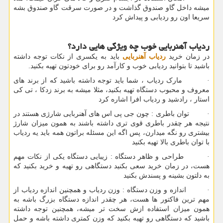
میشه داخل گاو صندوق گذاشت و در صورت سرقت گاو صندوق بشه
سریعا اون رو ردیابی و پیداش کرد
ردیاب آهنربایی خوب چه ویژگی هایی دارد؟
در زمان خرید
ردیاب آهنربایی
باید به یکسری از نکات توجه داشته
باشید تا بتوانید ردیابی خوب و کارآمد رو برای خودتون تهیه بکنید.
· مارک ردیاب ، شما باید توجه داشته باشید که از برند های
معروف و محبوب دستگاه تهیه بکنید، مثلا میشه به برند زدکا ، تی کی
استار ، رادشید و ردیاب افرا اشاره کرد
· توان باطری : چون جی پی اس های آهنربایی شارژی هستند در
نتیجه هر چقدر باطری قوی تری داشته باشند به همون میزان شارژ
بیشتری رو نگه میدارن، پس اگه این مسئله براتون همه باید یه ردیاب
با توان باطری بالا تهیه بکنید
· طراحی و ظاهر دستگاه : زیبایی دستگاه یکی از نکات مهم
هست، در زمان خرید سعی بکنید دستگاهی رو تهیه و خرید بکنید که
به دلتون بشینه و پسندش بکنید
· اندازه و وزن دستگاه : وزن ردیاب و همچنین اندازه ردیاب از
مهم ترین فاکتور ها هست، هر چقدر اندازه دستگاه بزرگ باشه به
همون میزان استفاده ازش سخت تر میشه، همچنین توجه داشته
باشید که دستگاهی رو تهیه بکنید که وزن کمتری داشته باشه و حمل