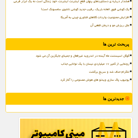
هشدار درباره ی دستاوردهای پنهان قطع اینترنت اینترنت، خود زندگی است نه یک ابزار فرعی
یک گوشی فوق العاده باریک، رقیب جدید گوشی تاشوی سامسونگ است!
افزایش ممنوعیت واردات کالاهای فناوری چینی به آمریکا
علل ریزش مو و درمان قطعی آن
پربحث ترین ها
گوگل اسیستنت ماه آینده در اندروید غیرفعال و جمینای جایگزین آن می شود
رونمایی از کمپر ۱۷ میلیاردی نیسان با یک توانایی جذاب
تلگرام حذف شد و سریع برگشت
یوتیوب پاک سازی ویدئو های هوش مصنوعی را آغاز کرد
جدیدترین ها