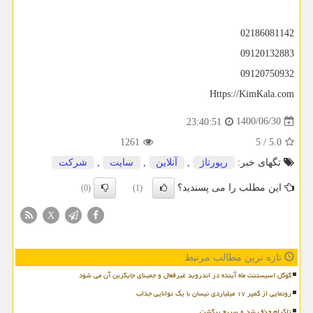
02186081142
09120132883
09120750932
Https://KimKala.com
1400/06/30
23:40:51
1261
5
/
5.0
تگهای خبر:
رپورتاژ
,
آنلاین
,
سایت
,
شركت
این مطلب را می پسندید؟
(0)
(1)
X
تازه ترین مطالب مرتبط
گوگل اسیستنت ماه آینده در اندروید غیرفعال و جمینای جایگزین آن می شود
رونمایی از کمپر ۱۷ میلیاردی نیسان با یک توانایی جذاب
تلگرام حذف شد و سریع برگشت