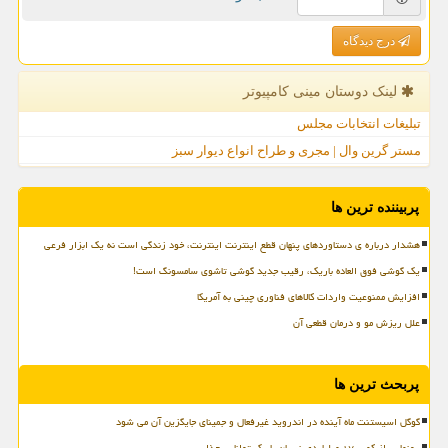
درج دیدگاه
لینک دوستان مینی كامپیوتر
تبلیغات انتخابات مجلس
مستر گرین وال | مجری و طراح انواع دیوار سبز
پربیننده ترین ها
هشدار درباره ی دستاوردهای پنهان قطع اینترنت اینترنت، خود زندگی است نه یک ابزار فرعی
یک گوشی فوق العاده باریک، رقیب جدید گوشی تاشوی سامسونگ است!
افزایش ممنوعیت واردات کالاهای فناوری چینی به آمریکا
علل ریزش مو و درمان قطعی آن
پربحث ترین ها
گوگل اسیستنت ماه آینده در اندروید غیرفعال و جمینای جایگزین آن می شود