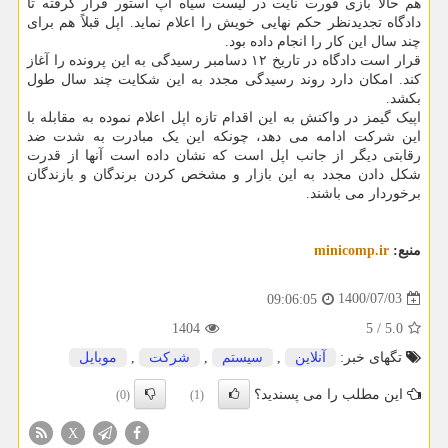
هم حالا بازی فورت نایت در لیست سیاه اپ استور قرار گرفته تا
دادگاه تجدیدنظر حکم نهایی خویش را اعلام نماید. اپل قبلاً هم برای
چند سال این کار را انجام داده بود.
قرار است دادگاه در تاریخ ۱۲ دسامبر رسیدگی به این پرونده را آغاز
کند. امکان دارد روند رسیدگی مجدد به این شکایت چند سال طول
بکشد.
اپیک گیمز در واکنش به این اقدام تازه اپل اعلام نموده به مقابله با
این شرکت ادامه می دهد، چونکه این یک مبادرت به شدت ضد
رقابتی دیگر از جانب اپل است که نشان داده است آنها از قدرت
شکل دادن مجدد به این بازار و مشخص کردن برندگان و بازندگان
برخوردار می باشند.
منبع:
minicomp.ir
1400/07/03
09:06:05
1404
5
/
5.0
تگهای خبر:
آنلاین
,
سیستم
,
شركت
,
موبایل
این مطلب را می پسندید؟
(0)
(1)
X