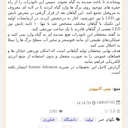
پوشاندند تا باعث صدمه به گیاه نشوند. سپس این نانوذرات را از راه
حفره های موجود روی برگ ها وارد گیاه کردند تا در لایه ای معروف
به مزوفیل تجمع کنند. این گیاهان بعد از قرار گرفتن در معرض تابش
نور LED یا نور خورشید، آغاز به درخشش کردند. در آزمایشات اولیه
این تکنیک با گیاهان مختلف مشخص شد با تنها ۱۰ ثانیه تابش نور
LED بعضی از گیاهان قادرند تا یک ساعت نوردهی کنند.
به گفته محققان این نانوذرات هیچ صدمه ای به گیاه وارد نمی کنند و
عملکردهای طبیعی آن مانند فتوسنتز و تبخیر آب سطح برگ ها را مبتلا
به اختلال نمی کنند.
هدف نهایی محققان تولید گیاهانی است که امکان نوردهی خیابان ها و
فضاهای عمومی را به صورت منفعل و بدون استفاده از منبع انرژی
الکتریکی فراهم نمایند.
گزارش کامل این تحقیقات در نشریه Science Advances انتشار یافته
است.
منبع:
مینی كامپیوتر
1400/07/05
14:14:59
1101
5
/
5.0
تگهای خبر:
تولید
,
دانشگاه
,
فناوری