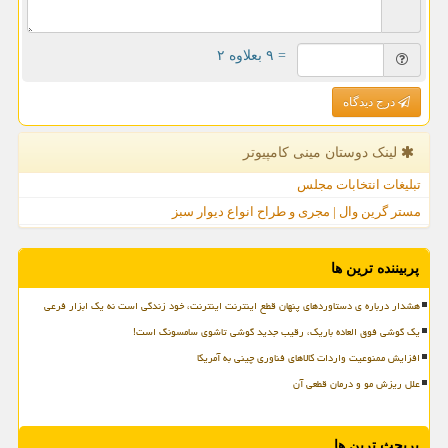
= ۹ بعلاوه ۲
درج دیدگاه
لینک دوستان مینی كامپیوتر
تبلیغات انتخابات مجلس
مستر گرین وال | مجری و طراح انواع دیوار سبز
پربیننده ترین ها
هشدار درباره ی دستاوردهای پنهان قطع اینترنت اینترنت، خود زندگی است نه یک ابزار فرعی
یک گوشی فوق العاده باریک، رقیب جدید گوشی تاشوی سامسونگ است!
افزایش ممنوعیت واردات کالاهای فناوری چینی به آمریکا
علل ریزش مو و درمان قطعی آن
پربحث ترین ها