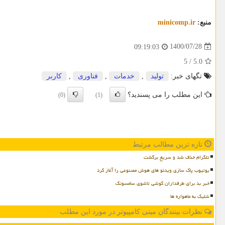
منبع:
minicomp.ir
1400/07/28
09:19:03
5
/
5.0
تگهای خبر:
تولید
,
خدمات
,
فناوری
,
كاربر
این مطلب را می پسندید؟
(0)
(1)
تازه ترین مطالب مرتبط
تلگرام حذف شد و سریع برگشت
یوتیوب پاک سازی ویدئو های هوش مصنوعی را آغاز کرد
خبر بد برای طرفداران گوشی تاشوی سامسونگ
شلیک به ماهواره ها
نظرات بینندگان مینی کامپیوتر در مورد این مطلب