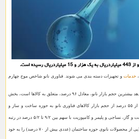
،
خدمات
و تجهیزات دسته بندی می شوند. فناوری نانو شاخص موج چهارم
بازار این فناوری در دنیا داغ و پرمشتری است. در ایران نیز این محصولات در سه گروه کالا، خدمات و تجهیزات دسته بندی می شوند. گزارش ها نشان میدهد بیشترین حجم بازار نانو، معادل ۹۶ درصد، متعلق به کالاها است، بخش
فروش تجهیزات آزمایشگاهی و صنعتی فناوری نانو نیز با وجود تحریم ها و کمبود منابع مالی و حمایتی با افزایش ۴۸ درصدی همراه بوده است. بیش از ۵۵ درصد از حجم بازار کالاهای فناوری نانو به حوزه ساخت و ساز و
صنایع اپتوالکترونیک نیز در رتبه بعدی ایستاده و حدود ۱۲ درصد از بازار کالاهای نانو ایران ساخت را به خود مختص کرده است. محصولات حوزه خودرو، نفت و گاز، نساجی و پلیمر و کامپوزیت با سهم بین ۹/۲ تا ۵/۲ درصد در رتبه
شیرآلات بهداشتی و خانگی به سبب گستردگی بازار مصرف، حجم بالای تولید و همین طور کاربرد خوب تجهیزات لایه نشانی PVD در این صنعت، حجم بالایی از محصولات نانوی حوزه ساختمان (عددی بیش از ۷۰ درصد) را به خود