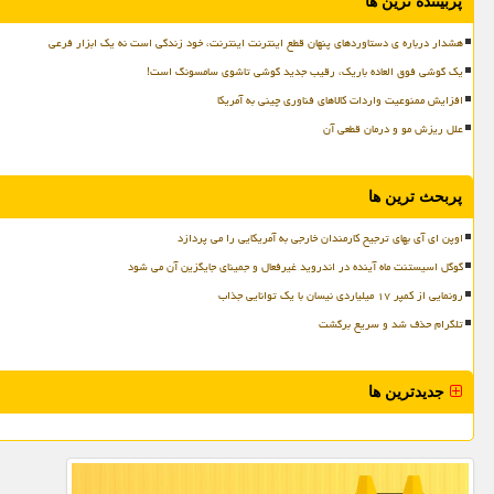
پربیننده ترین ها
هشدار درباره ی دستاوردهای پنهان قطع اینترنت اینترنت، خود زندگی است نه یک ابزار فرعی
یک گوشی فوق العاده باریک، رقیب جدید گوشی تاشوی سامسونگ است!
افزایش ممنوعیت واردات کالاهای فناوری چینی به آمریکا
علل ریزش مو و درمان قطعی آن
پربحث ترین ها
اوپن ای آی بهای ترجیح کارمندان خارجی به آمریکایی را می پردازد
گوگل اسیستنت ماه آینده در اندروید غیرفعال و جمینای جایگزین آن می شود
رونمایی از کمپر ۱۷ میلیاردی نیسان با یک توانایی جذاب
تلگرام حذف شد و سریع برگشت
جدیدترین ها