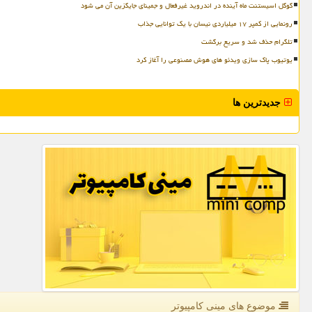
گوگل اسیستنت ماه آینده در اندروید غیرفعال و جمینای جایگزین آن می شود
رونمایی از کمپر ۱۷ میلیاردی نیسان با یک توانایی جذاب
تلگرام حذف شد و سریع برگشت
یوتیوب پاک سازی ویدئو های هوش مصنوعی را آغاز کرد
جدیدترین ها
موضوع های مینی كامپیوتر