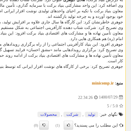
وی اضافه کرد: این واحد مشارکتی بنیاد برکت با سرمایه گذاری، تأمین 
خود بوجود آورده و به چرخه تولید بازگشته اند.
جوهری خاطرنشان کرد: این کارگاه ها سال جاری علاوه بر افزایش تولید، 
وی تصریح کرد: شرکت شتاب دهنده کارآفرینی اجتماعی به شکل مستقیم در 
معاون تأمین نهاده ها و مشارکت های اقتصادی بنیاد برکت افزود: این بن
امام (ره) هم همکاری هایی دارد.
جوهری افزود: این بنیاد کارآفرینی اجتماعی را از راه برگزاری رویدادهای 
وی تصریح کرد: برگزاری رویدادهایی مانند «مشق احسان» فرایند تسهیل 
معاون تأمین نهاده ها و مشارکت های اقتصادی بنیاد برکت از ادامه روند ح
کار است.
جوهری تصریح کرد: برخی از کارگاه های نوشت افزار ایرانی که توسط بنیا
منبع:
minicomp.ir
1400/07/29
22:34:26
5
/
5.0
تگهای خبر:
تولید
,
شركت
,
محصولات
این مطلب را می پسندید؟
(0)
(1)