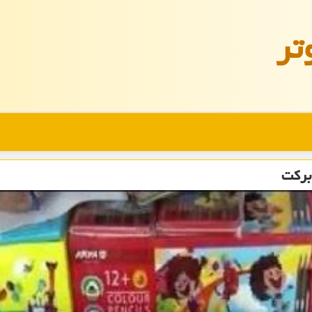
تر
برکت