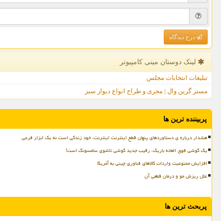
درج دیدگاه
لینک دوستان مینی كامپیوتر
تبلیغات انتخابات مجلس
مستر گرین وال | مجری و طراح انواع دیوار سبز
پربیننده ترین ها
هشدار درباره ی دستاوردهای پنهان قطع اینترنت اینترنت، خود زندگی است نه یک ابزار فرعی
یک گوشی فوق العاده باریک، رقیب جدید گوشی تاشوی سامسونگ است!
افزایش ممنوعیت واردات کالاهای فناوری چینی به آمریکا
علل ریزش مو و درمان قطعی آن
پربحث ترین ها