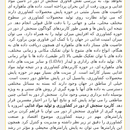
نخواهد بود، به بررسی نقش فناوری سنجش از دور در تامین مواد
غذایی و برون رفت از این بحران پرداخته است. داده های ماهواره ای
خاصیت های بسیار مثبتی در حوزه پایش محصولات کشاورزی دارند
که می تواند نظارت روی تولید محصولات کشاورزی در سطوح
مختلف محلی، ملی و جهانی را با دقت قابل قبولی انجام دهد. در
نتیجه این پایش ها و همین طور کاربردهای گوناگون سنجش از دور در
حوزه کشاورزی که افزایش میزان تولید را به همراه دارد، می توان
میزان امنیت غذایی در جهان را با کمک این فناوری نوین برآورد کرد.
خاصیت های ممتاز داده های ماهواره ای همچون دریافت داده های به
هنگام، انواع داده های متنوع با توان تفکیک مکانی و زمانی مختلف،
داده های با توان تفکیک طیفی بالا (ابر طیفی)، داده ها با تواتر زمانی
بالا، تولید داده های راداری و لیدار (LiDAr) و سایر مزیت های داده
های ماهواره ای، در حوزه کاربردهای کشاورزی و در نتیجه تولید مواد
غذایی بسیار کارآمد است. از مزیت های بسیار مهم در حوزه پایش
محصولات کشاورزی، پتانسیل آن در پایش مناطق دور دست است.
خیلی از مناطق در جهان وجود دارند که بسته به مسائل مختلفی
دسترسی به داده های آنها با بهره گیری از روش های سنتی و به ویژه
بوسیله داده برداری زمینی وجود ندارد. سنجش از دور به آسانی چنین
مناطقی را می تواند پایش کند و نتایج آنها را در اختیار مفسرین قرار
دهد.
کاربرد سنجش از دور در کشاورزی و تولید مواد غذایی
امروزه با
بهره گیری از فناوری سنجش از دور می توان با فراهم کردن برخی
پارامترهای مهم در زمینه کشاورزی موضوع اقتصاد و صنعت
کشاورزی را دقیق تر زیر نظر داشته و مدیریت و کنترل کرد. همچون
این پارامترها می توان به پایش پارامترهای محیطی و مؤثر در رشد