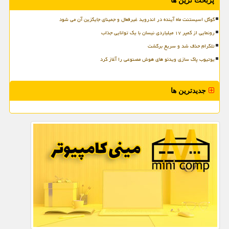
پربحث ترین ها
گوگل اسیستنت ماه آینده در اندروید غیرفعال و جمینای جایگزین آن می شود
رونمایی از کمپر ۱۷ میلیاردی نیسان با یک توانایی جذاب
تلگرام حذف شد و سریع برگشت
یوتیوب پاک سازی ویدئو های هوش مصنوعی را آغاز کرد
جدیدترین ها