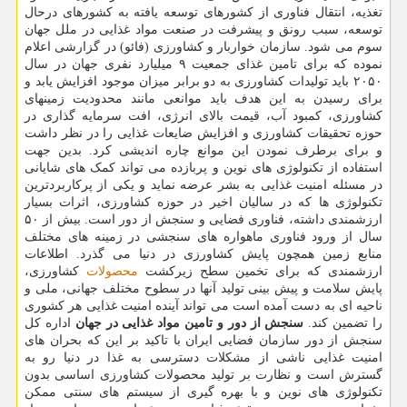
تغذیه، انتقال فناوری از کشورهای توسعه یافته به کشورهای درحال
توسعه، سبب رونق و پیشرفت در صنعت مواد غذایی در ملل جهان
سوم می شود. سازمان خواربار و کشاورزی (فائو) در گزارشی اعلام
نموده که برای تامین غذای جمعیت ۹ میلیارد نفری جهان در سال
۲۰۵۰ باید تولیدات کشاورزی به دو برابر میزان موجود افزایش یابد و
برای رسیدن به این هدف باید موانعی مانند محدودیت زمینهای
کشاورزی، کمبود آب، قیمت بالای انرژی، افت سرمایه گذاری در
حوزه تحقیقات کشاورزی و افزایش ضایعات غذایی را در نظر داشت
و برای برطرف نمودن این موانع چاره اندیشی کرد. بدین جهت
استفاده از تکنولوژی های نوین و پربازده می تواند کمک های شایانی
در مسئله امنیت غذایی به بشر عرضه نماید و یکی از پرکاربردترین
تکنولوژی ها که در سالیان اخیر در حوزه کشاورزی، اثرات بسیار
ارزشمندی داشته، فناوری فضایی و سنجش از دور است. بیش از ۵۰
سال از ورود فناوری ماهواره های سنجشی در زمینه های مختلف
منابع زمین همچون پایش کشاورزی در دنیا می گذرد. اطلاعات
ارزشمندی که برای تخمین سطح زیرکشت
محصولات
کشاورزی،
پایش سلامت و پیش بینی تولید آنها در سطوح مختلف جهانی، ملی و
ناحیه ای به دست آمده است می تواند آینده امنیت غذایی هر کشوری
را تضمین کند.
سنجش از دور و تامین مواد غذایی در جهان
اداره کل
سنجش از دور سازمان فضایی ایران با تاکید بر این که بحران های
امنیت غذایی ناشی از مشکلات دسترسی به غذا در دنیا رو به
گسترش است و نظارت بر تولید محصولات کشاورزی اساسی بدون
تکنولوژی های نوین و با بهره گیری از سیستم های سنتی ممکن