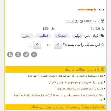
منبع:
minicomp.ir
1400/08/12
11:50:37
1354
5
/
5.0
تگهای خبر:
تولید
,
دیجیتال
,
فعالیت
,
مجوز
این مطلب را می پسندید؟
(0)
(1)
X
تازه ترین مطالب مرتبط
گوگل اسیستنت ماه آینده در اندروید غیرفعال و جمینای جایگزین آن می شود
یوتیوب پاک سازی ویدئو های هوش مصنوعی را آغاز کرد
خبر بد برای طرفداران گوشی تاشوی سامسونگ
جایگزینی انسان با هوش مصنوعی اوبر ۱۰ درصد از کارکنان بخش پشتیبانی خویش را تعدیل
کرد
نظرات بینندگان مینی کامپیوتر در مورد این مطلب