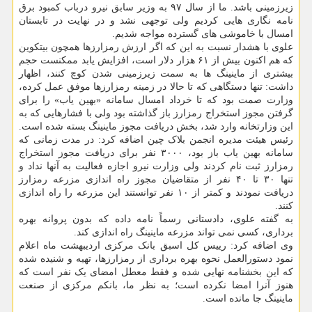
زیرزمینی باشد. ما از سال ۹۷ به وزیر سابق نیرو درباب کمبود برق
نامه نگاری هایی کردیم ولی توجهی نشد و در نهایت در تابستان
امسال با خاموشی های گسترده مواجه شدیم.
علوی با هشدار نسبت به این که اگر ارزش رمزارزها همچون بیتکوین
که هم اکنون بیش از ۶۱ هزار دلار است، افزایش یابد ممکنست حجم
بیشتری از ماینینگ ها به سمت زیرزمینی شدن کوچ کنند، اظهار
داشت: تنها دستگاهی که تا حالا در زمینه رمزارزها موفق عمل کرده،
وزارت صمت بود که تا خرداد امسال سامانه «بهین یاب» را برای
گرفتن مجوز استخراج رمزارز باز گذاشته بود ولی با فشارهایی که به
این وزارتخانه وارد شد، بخش دریافت مجوز ماینینگ بسته شده است.
رئیس هیئت مدیره انجمن بلاک چین اضافه کرد: در مدت زمانی که
سامانه بهین یاب باز بود، ۳۰۰۰ نفر برای دریافت مجوز استخراج
رمزارز ثبت نام کردند ولی وزارت نیرو اجازه فعالیت به آنها نداد و
تنها ۳۰ تا ۴۰ نفر از متقاضیان مجوز راه اندازی مزرعه رمزارز
دریافت نمودند و کمتر از ۱۰ نفر توانستند این مزرعه را راه اندازی
کنند.
به گفته علوی، دادستانی رسماً نامه داده که بدون پروانه بهره
برداری، کسی نمی تواند مزرعه ماینینگ راه اندازی کند.
وی اضافه کرد: رییس کل اسبق بانک مرکزی اردیبهشت ماه اعلام
نمود دستورالعمل نحوه بهره برداری از رمزارزها، تهیه و شنیده شده
که این بخشنامه نهایی شده و فقط معطل امضای یک نفر است که
هنوز آنرا امضا نکرده است؛ به نظر ما، بانکم مرکزی از صنعت
ماینینگ جا مانده است.