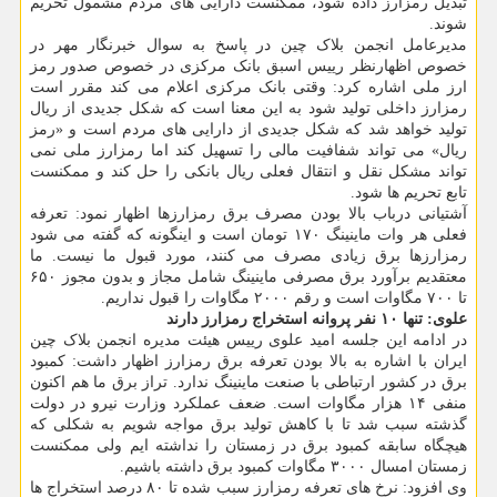
تبدیل رمزارز داده شود، ممکنست دارایی های مردم مشمول تحریم
شوند.
مدیرعامل انجمن بلاک چین در پاسخ به سوال خبرنگار مهر در
خصوص اظهارنظر رییس اسبق بانک مرکزی در خصوص صدور رمز
ارز ملی اشاره کرد: وقتی بانک مرکزی اعلام می کند مقرر است
رمزارز داخلی تولید شود به این معنا است که شکل جدیدی از ریال
تولید خواهد شد که شکل جدیدی از دارایی های مردم است و «رمز
ریال» می تواند شفافیت مالی را تسهیل کند اما رمزارز ملی نمی
تواند مشکل نقل و انتقال فعلی ریال بانکی را حل کند و ممکنست
تابع تحریم ها شود.
آشتیانی درباب بالا بودن مصرف برق رمزارزها اظهار نمود: تعرفه
فعلی هر وات ماینینگ ۱۷۰ تومان است و اینگونه که گفته می شود
رمزارزها برق زیادی مصرف می کنند، مورد قبول ما نیست. ما
معتقدیم برآورد برق مصرفی ماینینگ شامل مجاز و بدون مجوز ۶۵۰
تا ۷۰۰ مگاوات است و رقم ۲۰۰۰ مگاوات را قبول نداریم.
علوی: تنها ۱۰ نفر پروانه استخراج رمزارز دارند
در ادامه این جلسه امید علوی رییس هیئت مدیره انجمن بلاک چین
ایران با اشاره به بالا بودن تعرفه برق رمزارز اظهار داشت: کمبود
برق در کشور ارتباطی با صنعت ماینینگ ندارد. تراز برق ما هم اکنون
منفی ۱۴ هزار مگاوات است. ضعف عملکرد وزارت نیرو در دولت
گذشته سبب شد تا با کاهش تولید برق مواجه شویم به شکلی که
هیچگاه سابقه کمبود برق در زمستان را نداشته ایم ولی ممکنست
زمستان امسال ۳۰۰۰ مگاوات کمبود برق داشته باشیم.
وی افزود: نرخ های تعرفه رمزارز سبب شده تا ۸۰ درصد استخراج ها