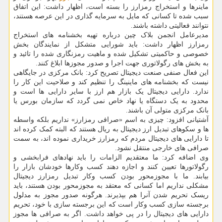
ماینرها و استخراج رمزارز را بسته است، اظهار داشت: این اتفاق
سبب شده تا کسانی که مایل به سرمایه گذاری در این عرصه هستند،
نتوانند فعالیتی داشته باشند.
مدیرعامل انجمن بلاک چین درباره تهیه بخشنامه های استخراج
رمزارز اظهار داشت: باید شورایی متشکل از نمایندگان بخش
خصوصی و حاکمیتی تشکیل شده و ماهیت رمزنگاری شده را تائید و
به بخش های رگولاتوری جهت اجرا و صدور مجوزها ابلاغ کنند.
این فعال صنفی صنعت دیجیتال تصریح کرد: بانک مرکزی در جایگاهی
نیست که بخشنامه های ماینینگ را تنظیم کند و صلاحیت این کار را
ندارد. دارایی دیجیتال یک بازار هم ارز با سایر دارایی ها است و
محدود به یک دستگاه یا نهاد خاص نمی گردد که سازمان بورس یا
بانک مرکزی متولی آن باشند.
آشتیانی افزود: چیزی به اسم «صرافی رمزارز» نداریم بلکه واسطه
ها و سکوهای تبدیل ارز دیجیتال به ریال هستند که البته کمک کرده اند
تا دارایی های دیجیتال مردم که رمزارز خریداری نموده اند، به سمت
صرافی های خارجی منتقل نشود.
وی اضافه کرد: ما معتقدیم الزامات را باید نهادهای فرابخشی و
رگولاتورها تعیین کنند و اجازه دهند کسب وکارها خودشان بازار را
بیابند. ما با مجوزمحور بودن کسب وکار تبدیل رمزارز دیجیتال
مشکلی نداریم اما کسانی که معتقد به مجوزمحور بودن هستند، باید
ریسک تحریم شدن آنرا هم بپذیرند. هرگونه صدور مجوز به مدلول
برجسته سازی کسب وکار است که این برجسته سازی با خود، تحریم
دارایی های دیجیتال را در پی خواهد داشت. اگر به صرافی ها مجوز