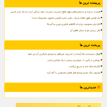
پربیننده ترین ها
هشدار درباره ی دستاوردهای پنهان قطع اینترنت اینترنت، خود زندگی است نه یک ابزار فرعی
یک گوشی فوق العاده باریک، رقیب جدید گوشی تاشوی سامسونگ است!
افزایش ممنوعیت واردات کالاهای فناوری چینی به آمریکا
علل ریزش مو و درمان قطعی آن
پربحث ترین ها
گوگل اسیستنت ماه آینده در اندروید غیرفعال و جمینای جایگزین آن می شود
رونمایی از کمپر ۱۷ میلیاردی نیسان با یک توانایی جذاب
تلگرام حذف شد و سریع برگشت
یوتیوب پاک سازی ویدئو های هوش مصنوعی را آغاز کرد
جدیدترین ها