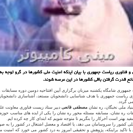
و فناوری ریاست جمهوری با بیان اینکه امنیت ملی کشورها در گرو توجه به 
انع قدرت گرفتن باقی کشورها در این عرصه شوند.
هوری شامگاه یکشنبه میزبان برگزاری آیین افتتاحیه دومین دوره مسابقات مس
وری ریاست جمهوری با هدف شناسایی دانشجویان مستعد، آشناسازی دانشجویان
می گردد.
نیاد ملی نخبگان، ره نشان
مصطفی قانعی
دبیر ستاد زیست فناوری معاونت علم
ابقات ره نشان، مسابقه مسئله محور ره نشان را یکی از ایده های مناسب حوز
د بهتر است آخرکار را بنگریم تا متوجه شویم که ابتدای کار چه کرده ایم.
ی کشور را سروسامان می دهد، یا اقتصاد و معضل اشتغال در کشور را به صور
 تاکید براینکه، پژوهش و تحقیقی امروز به درد کشور می خورد که امنیت مل