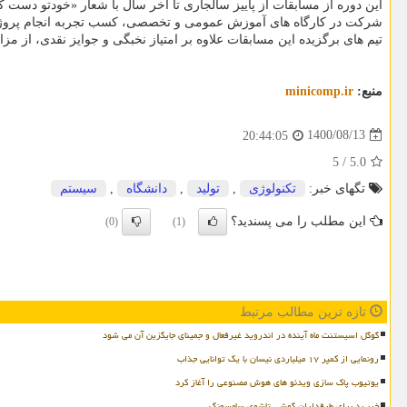
این دوره از مسابقات از پاییز سالجاری تا آخر سال با شعار «خودتو دست 
شرکت در کارگاه های آموزش عمومی و تخصصی، کسب تجربه انجام پروژه
تیم های برگزیده این مسابقات علاوه بر امتیاز نخبگی و جوایز نقدی، از مز
منبع:
minicomp.ir
1400/08/13
20:44:05
5
/
5.0
تگهای خبر:
تكنولوژی
,
تولید
,
دانشگاه
,
سیستم
این مطلب را می پسندید؟
(0)
(1)
تازه ترین مطالب مرتبط
گوگل اسیستنت ماه آینده در اندروید غیرفعال و جمینای جایگزین آن می شود
رونمایی از کمپر ۱۷ میلیاردی نیسان با یک توانایی جذاب
یوتیوب پاک سازی ویدئو های هوش مصنوعی را آغاز کرد
خبر بد برای طرفداران گوشی تاشوی سامسونگ