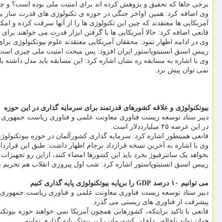
برخی جاها که تحقیق و پژوهش کرده اند برای امنیت ملی بوده است؟ و چرا
وی اضافه کرد: همین اواخر جنگی در حوزه ی تکنولوژی های قدرت ساز بی
آمریکایی ها معتقدند که چین این تکنولوژی ها را از آنها سرقت کرده و ام
قانعی اضافه کرد: حالا آمریکایی ها با گرفتن ابزار قدرت می خواهند برای 
وی در ادامه اظهار نمود: محققان آمریکایی معتقدند علوم بیوتکنولوژی بر
رییس اسبق انستیتوپاستور ایران افزود: پس مبحث امنیت ملی چیزی است که آ
وی با اشاره به مسابقه ره نشان اشاره کرد: این مسابقه باید مدل داشته ب
نمی توان پیش برد.
بیوتکنولوژی و علاقه کشورهای قدرتمند برای سرمایه گذاری در این حوزه
در این عرصه ۴۵ میلیارددلار است.
قانعی همینطور اشاره کرد: سرمایه گذاری کشورآلمان در حوزه بیوتکنولوژی بالغ بر ۳۳ میلیارد دلار بوده است و حتی یک شرکت دارویی در این کشور تنها ۱۱ میلیارد دلار در این بخش سرم
وی با اشاره به آخرین نسخه قرارداد برجام اظهار داشت: طبق این قرارداد
بخواهد یک سانترفیوژ بخرد باید این کشورها امضاء کنند، ازاین رو تجهیز
رییس اسبق انستیتوپاستور اشاره کرد: شب اول پیروزی انقلاب هم تحریم ب
می توانیم ۱۰ درصد GDP را برپایه بیوتکنولوژی پایه گذاری کنیم
پیشرفت از فناوری های زیستی می گذرد.
همان تولید ناخالص داخلی کشورمان را بر بیوتک پایه گذاری نماییم.