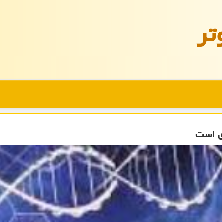
تر
ی است