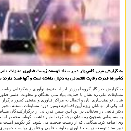
به گزارش مینی کامپیوتر دبیر ستاد توسعه زیست فناوری معاونت علمی 
کشورها قدرت رقابت اقتصادی به دنبال داشته است و آنها قصد دارند م
به گزارش خبرنگار گروه آموزش ایرنا، صندوق نوآوری و شکوفایی ریاست جم
مسابقات ملی ره نشان با حمایت بنیاد ملی نخبگان و معاونت علمی فنا
بنیان، توانمندسازی آنان و اتصال به مراکز فناوری و صنعتی کشور برگزار 
اما یکی از مهمانان ویژه آیین افتتاحیه دومین دوره مسابقات مسئله محور ب
دکتر قانعی در سخنانی در این آیین ضمن قدردانی از برگزارکنندگان مس
به مسابقاتی همچون ره نشان توجه کرد، اظهار داشت: کوتاه، مختصر اما مفی
وی اضافه کرد: هنگامی که از زیست صحبت می شود، اگر نگوییم امنیت مل
دبیر ستاد توسعه زیست فناوری معاونت علمی و فناوری ریاست جمهوری با