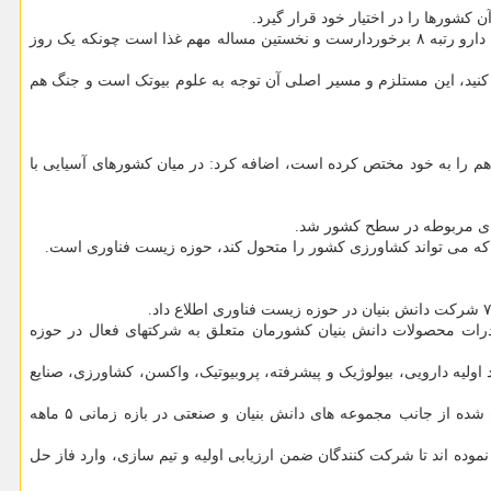
 کشورها را در اختیار خود قرار گیرد.
وی با بیان اینکه، هم اکنون برخی کشورها در حوزه سلاح برای دیگر کشورها وابستگی به وجود آورده اند اضافه کرد: این درحالی است که در حوزه بیوتک دارو رتبه ۸ برخوردارست و نخستین مساله مهم غذا است چونکه یک روز
 کنید، این مستلزم و مسیر اصلی آن توجه به علوم بیوتک است و جنگ هم
م را به خود مختص کرده است، اضافه کرد: در میان کشورهای آسیایی با
ی که می تواند کشاورزی کشور را متحول کند، حوزه زیست فناوری است.
در حال حاضر بیشتر از ۹.۵ درصد درآمد شرکتهای دانش بنیان را به خود اختصاص داده اند و بیشتر از ۶۰ درصداز صادرات محصولات دانش بنیان کشورمان متعلق به شرکتهای فعال در حوزه
۱ کسب ۳ درصد بازار جهانی است همینطور راه اندازی ۲۲ شتابدهنده در حوزه های مواد اولیه دارویی، بیولوژیک و پیشرفته، پروبیوتیک، واکسن، کشاورزی، صنایع
های سراسر کشور شرکت نمودند که به انجام ۵۶ پروژه تعریف شده از جانب مجموعه های دانش بنیان و صنعتی در بازه زمانی ۵ ماهه
وده اند تا شرکت کنندگان ضمن ارزیابی اولیه و تیم سازی، وارد فاز حل