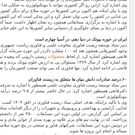
وی اشاره کرد: ازاین رو اگر کشوری بتوانند با بیوتکنولوژزی به شکلی غذا 
بی غذایی در کشور را نمی توان تحمل کرد و این مدلی است که این کشورها 
وی با اشاره به برگزاری مسابقاتی همچون ره نشان اظهار داشت: شما که 
اکنون در دنیا بر مبنای جلوگیری از دستیابی سایر کشورها به این علم حیات
ایران در حوزه بیوتک در دنیا دهم، در آسیا چهارم است
دبیر ستاد توسعه زیست فناوری معاونت علمی و فناوری ریاست جمهوری با
وجود کشورهایی همچون هند که ۱۰۰ میلیارد دلاردر این حوزه سرمایه گزاری نموده است و ژاپن و کره جنوبی، رتبه چهارم را داریم.
قانعی همینطور اشاره کرد: از لحاظ
محصولات
زیستی دارویی که پیچیده تر
وی اشاره کرد: از سال ۱۳۷۹ مسئولان پی به ارزش علوم بیوتک بردند و همین مساله منجر به ایجاد ستادی برای حوزه زیست فناوری برای هماهنگی کارهای مربوطه در سطح کشور شد.
قانعی در ادامه اشاره کرد: تنها فناوری که می تواند صنعت کشورمان را
۶۰ درصد صادرات دانش بنیان ها متعلق به زیست فناوران
دبیر ستاد توسعه زیست فناوری معاونت علمی همینطور با اشاره به صرفه جویی ارزی یک میلیاردی با تولید ۲۲ داروی زیستی در کشورمان، از ف
بیوتکنولوژی است.
غذایی، آرایشی و بهداشتی و پروبیوتیک و تجهیزات را از دیگر اقدامات ست
بر اساس این گزارش، در اولین دوره این مسابقات ۴۵۰۰ نفر از دانشجویان
پرداختند، که در نهایت تیم های برتر علاوه بر بهره مندی از جوایز مادی
در دومین دوره این مسابقات، شرکتهای فناور و صنعتی در پنج حوزه سلامت
مساله و انجام این پروژه ها شوند.