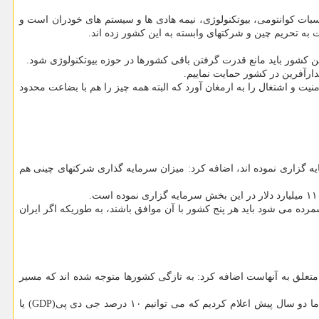
ات کوانتومی، بیوتکنولوژی، نیمه هادی ها و سیستم های خودران است و
 به تحریم چین و شرکتهای وابسته به این کشور زده اند.
ین کشور باید مانع قدرت گرفتن باقی کشورها در حوزه بیوتکنولوژی شود.
دارآفرین در کشور حمایت نماییم.
یت و اشتغال را به ارمغان آورد که البته همه چیز را هم با بضاعت محدود
و فناوری ریاست جمهوری در در ادامه با بیان اینکه، چینی ها تابحال در حوزه بیوتک ۱۰۰ میلیارد دلار سرمایه گزاری نموده اند، اضافه کرد: میزان سرمایه گذاری شرکتهای چینی هم
رده می شود باید هر پنج کشور با آن موافق باشند، به طوریکه اگر ایران
ریاست جمهوری در ادامه با اشاره به ادعای غربی ها مبنی براینکه، ۵۰ درصد پکنت های بیوتک متعلق به آنهاست اضافه کرد: به تازگی کشورها متوجه شده اند که مسیر
قانعی با تاکید براینکه، کشورهایی همچون آمریکا نمی خواهند حوزه بیوتکنولوژی را از دست بدهند، اضافه کرد: این بر مبنای بحثی همان بحثی است که ما دو سال پیش اعلام کردیم که می توانیم ۱۰ درصد جی دی پی(GDP) یا