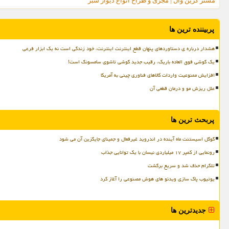
مستر گرین وال | مجری و طراح انواع دیوار سبز
پربیننده ترین ها
هشدار درباره ی دستاوردهای پنهان قطع اینترنت اینترنت، خود زندگی است نه یک ابزار فرعی
یک گوشی فوق العاده باریک، رقیب جدید گوشی تاشوی سامسونگ است!
افزایش ممنوعیت واردات کالاهای فناوری چینی به آمریکا
علل ریزش مو و درمان قطعی آن
پربحث ترین ها
گوگل اسیستنت ماه آینده در اندروید غیرفعال و جمینای جایگزین آن می شود
رونمایی از کمپر ۱۷ میلیاردی نیسان با یک توانایی جذاب
تلگرام حذف شد و سریع برگشت
یوتیوب پاک سازی ویدئو های هوش مصنوعی را آغاز کرد
جدیدترین ها