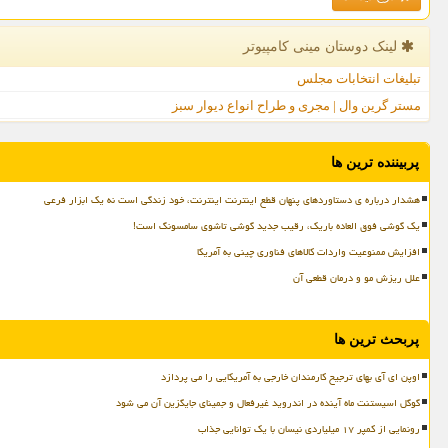
لینک دوستان مینی كامپیوتر
تبلیغات انتخابات مجلس
مستر گرین وال | مجری و طراح انواع دیوار سبز
پربیننده ترین ها
هشدار درباره ی دستاوردهای پنهان قطع اینترنت اینترنت، خود زندگی است نه یک ابزار فرعی
یک گوشی فوق العاده باریک، رقیب جدید گوشی تاشوی سامسونگ است!
افزایش ممنوعیت واردات کالاهای فناوری چینی به آمریکا
علل ریزش مو و درمان قطعی آن
پربحث ترین ها
اوپن ای آی بهای ترجیح کارمندان خارجی به آمریکایی را می پردازد
گوگل اسیستنت ماه آینده در اندروید غیرفعال و جمینای جایگزین آن می شود
رونمایی از کمپر ۱۷ میلیاردی نیسان با یک توانایی جذاب