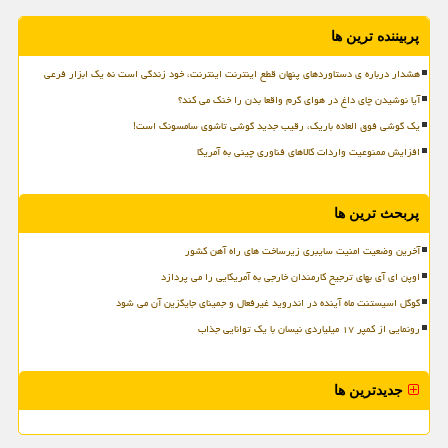
پربیننده ترین ها
هشدار درباره ی دستاوردهای پنهان قطع اینترنت اینترنت، خود زندگی است نه یک ابزار فرعی
آیا نوشیدن چای داغ در هوای گرم واقعا بدن را خنک می کند؟
یک گوشی فوق العاده باریک، رقیب جدید گوشی تاشوی سامسونگ است!
افزایش ممنوعیت واردات کالاهای فناوری چینی به آمریکا
پربحث ترین ها
آخرین وضعیت امنیت سایبری زیرساخت های راه آهن کشور
اوپن ای آی بهای ترجیح کارمندان خارجی به آمریکایی را می پردازد
گوگل اسیستنت ماه آینده در اندروید غیرفعال و جمینای جایگزین آن می شود
رونمایی از کمپر ۱۷ میلیاردی نیسان با یک توانایی جذاب
جدیدترین ها