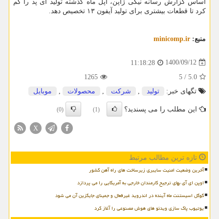
اساس گزارش رسانه نیکی ژاپن، اپل ماه گذشته تولید آی پد را کم
کرد تا قطعات بیشتری برای تولید آیفون ۱۳ تخصیص دهد.
منبع:
minicomp.ir
1400/09/12
11:18:28
1265
5
/
5.0
تگهای خبر:
تولید
,
شركت
,
محصولات
,
موبایل
این مطلب را می پسندید؟
(0)
(1)
X
تازه ترین مطالب مرتبط
آخرین وضعیت امنیت سایبری زیرساخت های راه آهن کشور
اوپن ای آی بهای ترجیح کارمندان خارجی به آمریکایی را می پردازد
گوگل اسیستنت ماه آینده در اندروید غیرفعال و جمینای جایگزین آن می شود
یوتیوب پاک سازی ویدئو های هوش مصنوعی را آغاز کرد