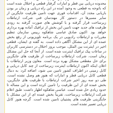
محدوده دریایی بین قطر و امارات گرفتار قطعی و اختلال شده است
که باتوجه به قطعی به وجود آمده در این راه دریایی و زمان بر بودن
بازیابی مجدد آن، اقدامات فوری جهت تامین ظرفیت جایگزین از
سایر مسیرها در دستور کار مهندسان فنی شرکت ارتباطات
زیرساخت قرار گرفته و با کوشش های صورت گرفته به زودی
ظرفیت های جدید جهت تامین این بخش از ترافیک آماده بهره برداری
خواهد بود. اکنون صادق عباسی شاهکوه رییس سازمان تنظیم
مقررات و ارتباطات رادیویی در یک برنامه تلویزیونی از رفع بخش
عمده ای از این مشکل آگاهی داده است. به گفته ی ایشان، قطعی
اخیر در اینترنت بین الملل، موجب بروز اختلال در دسترسی کاربران
در ساعات پیک ترافیک اینترنت شده است. از آنجا که حل این مشکل
زمان است، شرکت ارتباطات زیرساخت از ظرفیت های جایگزین
برای حل مقطعی مشکل بهره برده است. معاون وزیر ارتباطات با
اعلان اینکه اکنون ارتباطات اینترنت زیرساخت از چند کابل دریایی و
کابل زمینی در اطراف کشور تامین می شود، اضافه کرد: به دنبال
قطعی کابل دریایی قطر و امارات که هنوز هم وصل نشده است،
طی دو سه روز اخیر شرکت ارتباطات با ظرفیت های جایگزین،
بخش عمده ای از این ظرفیت را تامین کرده است و این مساله تا
حدود زیادی حل شده است. عباسی شاهکوه اظهار داشت: طبق اعلام
شرکت ارتباطات زیرساخت، تقریباً بخش عمده ای از این مشکل با
جایگزینی ظرفیت های پشتیبان تامین شده است. گرچه هنوز کابل
دریایی تعمیر نشده است.