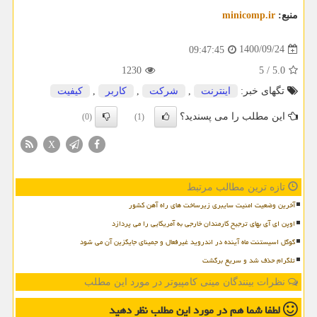
منبع:
minicomp.ir
1400/09/24
09:47:45
1230
5
/
5.0
تگهای خبر:
اینترنت
,
شركت
,
كاربر
,
كیفیت
این مطلب را می پسندید؟
(0)
(1)
X
تازه ترین مطالب مرتبط
آخرین وضعیت امنیت سایبری زیرساخت های راه آهن کشور
اوپن ای آی بهای ترجیح کارمندان خارجی به آمریکایی را می پردازد
گوگل اسیستنت ماه آینده در اندروید غیرفعال و جمینای جایگزین آن می شود
تلگرام حذف شد و سریع برگشت
نظرات بینندگان مینی کامپیوتر در مورد این مطلب
لطفا شما هم
در مورد این مطلب
نظر دهید