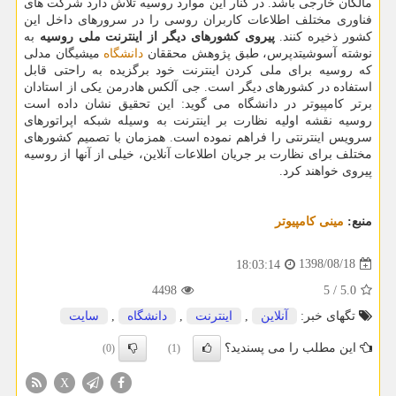
مالكان خارجی باشد. در كنار این موارد روسیه تلاش دارد شركت های
فناوری مختلف اطلاعات كاربران روسی را در سرورهای داخل این
كشور ذخیره كنند.
پیروی كشورهای دیگر از اینترنت ملی روسیه
به
نوشته آسوشیتدپرس، طبق پژوهش محققان
دانشگاه
میشیگان مدلی
كه روسیه برای ملی كردن اینترنت خود برگزیده به راحتی قابل
استفاده در كشورهای دیگر است. جی آلكس هادرمن یكی از استادان
برتر كامپیوتر در دانشگاه می گوید: این تحقیق نشان داده است
روسیه نقشه اولیه نظارت بر اینترنت به وسیله شبكه اپراتورهای
سرویس اینترنتی را فراهم نموده است. همزمان با تصمیم كشورهای
مختلف برای نظارت بر جریان اطلاعات آنلاین، خیلی از آنها از روسیه
پیروی خواهند كرد.
منبع:
مینی كامپیوتر
1398/08/18
18:03:14
4498
5
/
5.0
تگهای خبر:
آنلاین
,
اینترنت
,
دانشگاه
,
سایت
این مطلب را می پسندید؟
(0)
(1)
X