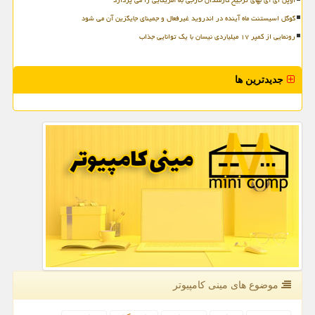
گوگل اسیستنت ماه آینده در اندروید غیرفعال و جمینای جایگزین آن می شود
رونمایی از کمپر ۱۷ میلیاردی نیسان با یک توانایی جذاب
جدیدترین ها
موضوع های مینی كامپیوتر