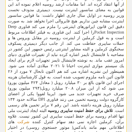
از آنها انتقاد كرده اند. اما مقامات ارشد روسیه اعلام نموده اند این
قوانین به معنای سانسور اینترنت نیست. دیمیتری مدودف نخست
وزیر روسیه در اوایل سال جاری اظهار داشت: ما قوانین سانسور
اینترنت مشابه چین نداریم. هیچ فایروالی اجرا نخواهد شد. به صورت
دقیق این قانون اپراتورهای اینترنتی را ملزم می كند فناوری Deep
Pocket Inspectionرا اجرا كنند. این فناوری به فیلتر اطلاعات مربوط
است و به قول كرملین از اینترنت روسیه در مقابل ویروس ها و
حملات سایبری حفاظت می كند. از جانب دیگر دیمیتری پسكوف
سخنگوی كرملین و البته مشاور اینترنتی رئیس جمهور این كشور در
مصاحبه با فایننشال تایمز اشاره كرده نباید از تغییرات فناوری دنیای
امروز عقب ماند. به نوشته فایننشال تایمز تجهیزات لازم برای ایجاد
یك سیستم موازی اینترنت احیانا تا ۲۰۲۱ میلادی آماده می شود.
همینطور این نشریه اشاره می كند هم اكنون تابحال ۷ مورد از ۲۶
قانون آئین نامه ملزوم تصویب شده است. به قول كارشناسان هزینه
اجرای این قانون بالغ بر ۳۰ میلیارد روبل ( معادل ۴۲۴ میلیون یورو)
می شود كه از این میزان ۲۰.۸ میلیارد روبل(۲۹۴ میلیون یورو)
صرف خرید تجهیزات جدید می شود. ایرینا لفووا یكی از اعضای
كارگروه دولت روسیه تخمین می زنند فناوری DPI سالانه حدود ۱۳۴
میلیارد روبل هزینه داشته باشد. این رقم ۷ برابر تخمین های رسمی
است.
تلاش برای حفظ امنیت سایبری روسیه
البته ایجاد اینترنت ملی
تنها اقدام روسیه برای حفظ امنیت سایبری این كشور نیست. علاوه
برآن، كرملین اجازه نمی دهد سهام كنترل كننده
شركت
های
اطلاعاتی مهم مانند یاندكس( موتور جستجوی روسی) در اختیار