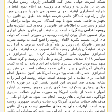
شبكه اینترنت جهانی مجزا كند. الكساندر ژاروف رئیس سازمان
نظارت بر مخابرات و رسانه های روسیه هم اعلام نمود فقط در
شرایط اضطراری اینترنت جهانی مسدود می شود یا سرویس مورد
نیاز از راه تهیه كنندگان خاصی عرضه خواهد شد. طبق این قانون باید
تجهیزات خاصی نصب شود تا تهیه كنندگان اینترنت بتوانند ترافیك را
فیلتر و دسترسی به اطلاعات غیر قانونی را محدود كنند.
اینترنت ملی
روسیه اقدامی پیشگیرانه است
در حقیقت این قانون بعنوان ابزاری
برای تضمین فعال بودن اینترنت روسیه در صورتی است كه دولت
های غربی تصمیم بگیرند IPهای روسیه را قطع كنند. به نوشته نشریه
فوربس، قانونگذاران روس در ماه آوریل لایحه مربوط به آنرا تایید
كردند. نمایندگان پارلمان روسیه هنگام تصویب لایحه اینترنت ملی به
استراتژی سایبری ملی آمریكا اشاره كردند. این استراتژی در
سپتامبر ۲۰۱۸ میلادی منتشر گردید و طی آن روسیه و كره شمالی
متهم شده بودند حملات سایبری ناشیانه ای انجام داده اند كه به كسب
وكارهای آمریكایی و بین المللی صدمه رسانده است. در متن این
استراتژی اخطار داده شده بود: دولت آمریكا هم اكنون مشغول انجام
اقدامی برای مقابله با این تهدیدها است. دولت روسیه این امر را به
نشانه تهدیدی ضد اینترنت این كشور تفسیر كرد. در فوریه ۲۰۱۹
میلادی دیمیتری پسكوف، سخنگوی رئیس جمهور روسیه در اینباره
اظهار داشت: از جانب آمریكا به صورت مداوم حملات سایبری
گوناگونی ضد سازمان های روسی انجام می شود. به قول او یكی از
هدف های حملات سایبری آمریكا وب سایت ریاست جمهوری روسیه
بوده است.
اینترنت ملی به معنای سانسور نیست
بهرحال قانون
اینترنت ملی روسیه در حالی اجرایی می شود كه مقامات آمریكایی