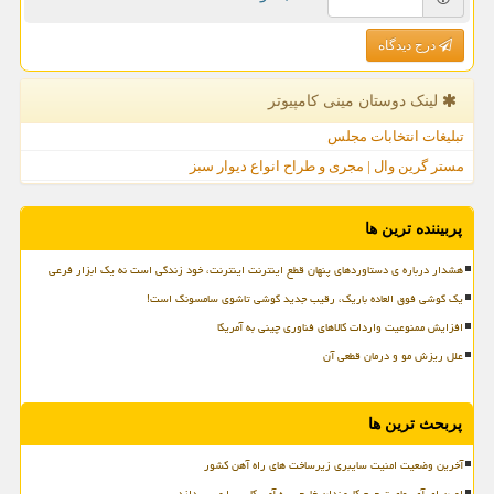
درج دیدگاه
لینک دوستان مینی كامپیوتر
تبلیغات انتخابات مجلس
مستر گرین وال | مجری و طراح انواع دیوار سبز
پربیننده ترین ها
هشدار درباره ی دستاوردهای پنهان قطع اینترنت اینترنت، خود زندگی است نه یک ابزار فرعی
یک گوشی فوق العاده باریک، رقیب جدید گوشی تاشوی سامسونگ است!
افزایش ممنوعیت واردات کالاهای فناوری چینی به آمریکا
علل ریزش مو و درمان قطعی آن
پربحث ترین ها
آخرین وضعیت امنیت سایبری زیرساخت های راه آهن کشور
اوپن ای آی بهای ترجیح کارمندان خارجی به آمریکایی را می پردازد