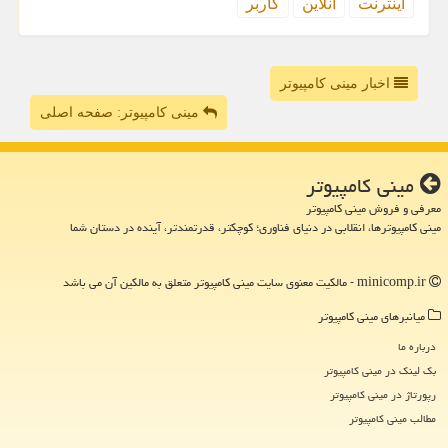
اینترنت
آنلاین
كاربر
اخبار مینی کامپیوتر
مینی کامپیوتر: صفحه اصلی
مینی كامپیوتر
معرفی و فروش مینی کامپیوتر
مینی کامپیوترها، انقلابی در دنیای فناوری؛ کوچکتر، قدرتمندتر، آینده در دستان شما
minicomp.ir - مالکیت معنوی سایت مینی كامپیوتر متعلق به مالکین آن می باشد
میانبرهای مینی كامپیوتر
درباره ما
بک لینک در مینی كامپیوتر
رپورتاژ در مینی كامپیوتر
مطالب مینی كامپیوتر