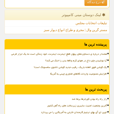
درج دیدگاه
لینک دوستان مینی كامپیوتر
تبلیغات انتخابات مجلس
مستر گرین وال | مجری و طراح انواع دیوار سبز
پربیننده ترین ها
هشدار درباره ی دستاوردهای پنهان قطع اینترنت اینترنت، خود زندگی است نه یک ابزار فرعی
آیا نوشیدن چای داغ در هوای گرم واقعا بدن را خنک می کند؟
یک گوشی فوق العاده باریک، رقیب جدید گوشی تاشوی سامسونگ است!
افزایش ممنوعیت واردات کالاهای فناوری چینی به آمریکا
پربحث ترین ها
راز راه راه بودن گورخرها برملا شد
آخرین وضعیت امنیت سایبری زیرساخت های راه آهن کشور
اوپن ای آی بهای ترجیح کارمندان خارجی به آمریکایی را می پردازد