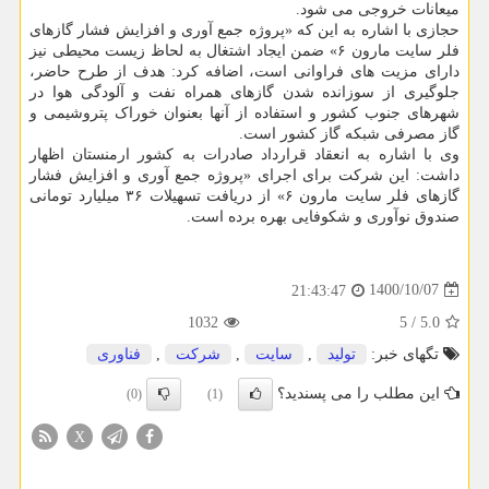
میعانات خروجی می شود.
حجازی با اشاره به این که «پروژه جمع آوری و افزایش فشار گازهای
فلر سایت مارون ۶» ضمن ایجاد اشتغال به لحاظ زیست محیطی نیز
دارای مزیت های فراوانی است، اضافه کرد: هدف از طرح حاضر،
جلوگیری از سوزانده شدن گازهای همراه نفت و آلودگی هوا در
شهرهای جنوب کشور و استفاده از آنها بعنوان خوراک پتروشیمی و
گاز مصرفی شبکه گاز کشور است.
وی با اشاره به انعقاد قرارداد صادرات به کشور ارمنستان اظهار
داشت: این شرکت برای اجرای «پروژه جمع آوری و افزایش فشار
گازهای فلر سایت مارون ۶» از دریافت تسهیلات ۳۶ میلیارد تومانی
صندوق نوآوری و شکوفایی بهره برده است.
1400/10/07
21:43:47
1032
5
/
5.0
تگهای خبر:
تولید
,
سایت
,
شركت
,
فناوری
این مطلب را می پسندید؟
(0)
(1)
X