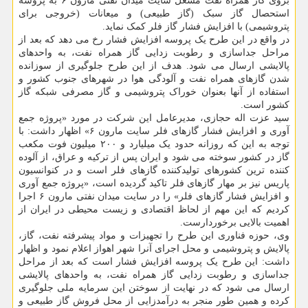
بروی گاز همراه نفت مشعل سایت میدان نفتی مارون ۶ به پروسه
استحصال گاز سبک (گاز طبیعی) و میعانات (خروجی برای
پتروشیمی) با افزایش فشار گاز فلر کمک نماید.
در واقع در این طرح یک پروسه افزایش فشار رخ می دهد که بعد از
مراحل جداسازی و رطوبت زدایی گاز همراه نفت، به واحدهای
پالایشی ارسال می شود. هدف از این طرح جلوگیری از سوزانده
شدن گازهای همراه نفت و آلودگی هوا در شهرهای جنوب کشور و
استفاده از آنها بعنوان خوراک پتروشیمی و گاز مصرفی شبکه گاز
کشور است.
سید عزت اله حجازی، مدیرعامل این شرکت در مورد «پروژه جمع
آوری و افزایش فشار گازهای فلر سایت مارون ۶» اظهار داشت: با
توجه به این که روزانه حدود یک میلیارد و ۲۰۰ میلیون فوت مکعب
گاز در کشور سوخته می شود و ایران پس از ترکیه و عراق، از آلوده
کننده ترین کشورهای تولیدکننده گازهای فلر است و در کنوانسیون
پاریس نیز بر مهار گازهای فلر تاکید گردیده است، «پروژه جمع آوری
و افزایش فشار گازهای فلر» را در سایت میدان نفتی مارون ۶ اجرا
کردیم که این مهم از لحاظ اقتصادی و زیست محیطی در ایران از
اهمیت بالایی برخوردارست.
وی، حوزه فناوری این طرح را تجهیزات و مواد پیشرفته نفت، گاز،
پالایش و پتروشیمی و محل اجرای آنرا شهر اهواز اعلام نمود و اظهار
داشت: این طرح یک پروسه افزایش فشار است که بعد از مراحل
جداسازی و رطوبت زدایی گاز همراه نفت، به واحدهای پالایشی
ارسال می شود که در نهایت از سوختن این سرمایه ملی جلوگیری
کرده و همین طور منجر به درآمدزایی از محل فروش گاز طبیعی و