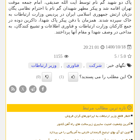
پاک دو شهید گم نام توسط آیت الله صدیقی، امام جمعه موقت
تهران اقامه شد و پیکر مطهر شهیدان گم نام با احترام نظامی یگان
دژبان ارتش جمهوری اسلامی ایران در پردیس وزارت ارتباطات به
خاک سپرده شدند. همزمان با دفن پیکر پاک شهدا، ذاکرین دوده در
جمع کارکنان وزارت ارتباطات و فناوری اطلاعات و تشییع کنندگان، به
مداحی در وصف شهدا و مقام آنها پرداختند.
1400/10/18
20:21:01
1155
5
/
5.0
تگهای خبر:
شركت
,
فناوری
,
وزیر ارتباطات
این مطلب را می پسندید؟
(0)
(1)
X
تازه ترین مطالب مرتبط
اخطار قاطع وزیر ارتباطات به اپراتورهای گران فروش
آخرین وضعیت امنیت سایبری زیرساخت های راه آهن کشور
اوپن ای آی بهای ترجیح کارمندان خارجی به آمریکایی را می پردازد