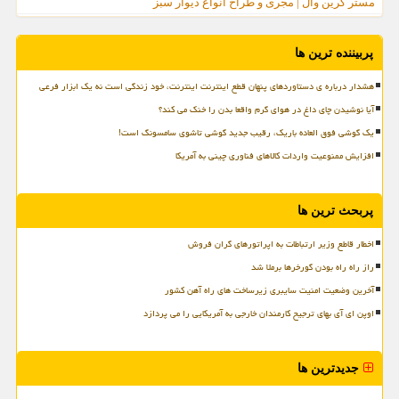
مستر گرین وال | مجری و طراح انواع دیوار سبز
پربیننده ترین ها
هشدار درباره ی دستاوردهای پنهان قطع اینترنت اینترنت، خود زندگی است نه یک ابزار فرعی
آیا نوشیدن چای داغ در هوای گرم واقعا بدن را خنک می کند؟
یک گوشی فوق العاده باریک، رقیب جدید گوشی تاشوی سامسونگ است!
افزایش ممنوعیت واردات کالاهای فناوری چینی به آمریکا
پربحث ترین ها
اخطار قاطع وزیر ارتباطات به اپراتورهای گران فروش
راز راه راه بودن گورخرها برملا شد
آخرین وضعیت امنیت سایبری زیرساخت های راه آهن کشور
اوپن ای آی بهای ترجیح کارمندان خارجی به آمریکایی را می پردازد
جدیدترین ها