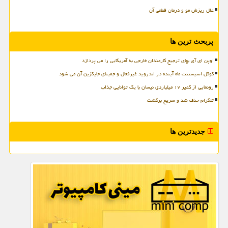
علل ریزش مو و درمان قطعی آن
پربحث ترین ها
اوپن ای آی بهای ترجیح کارمندان خارجی به آمریکایی را می پردازد
گوگل اسیستنت ماه آینده در اندروید غیرفعال و جمینای جایگزین آن می شود
رونمایی از کمپر ۱۷ میلیاردی نیسان با یک توانایی جذاب
تلگرام حذف شد و سریع برگشت
جدیدترین ها