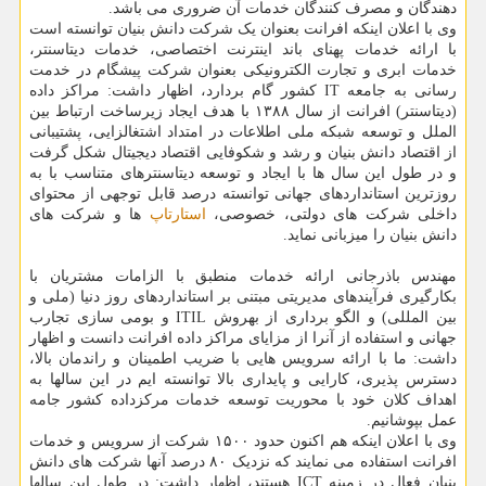
دهندگان و مصرف کنندگان خدمات آن ضروری می باشد.
وی با اعلان اینکه افرانت بعنوان یک شرکت دانش بنیان توانسته است
با ارائه خدمات پهنای باند اینترنت اختصاصی، خدمات دیتاسنتر،
خدمات ابری و تجارت الکترونیکی بعنوان شرکت پیشگام در خدمت
رسانی به جامعه IT کشور گام بردارد، اظهار داشت: مراکز داده
(دیتاسنتر) افرانت از سال ۱۳۸۸ با هدف ایجاد زیرساخت ارتباط بین
الملل و توسعه شبکه ملی اطلاعات در امتداد اشتغالزایی، پشتیبانی
از اقتصاد دانش بنیان و رشد و شکوفایی اقتصاد دیجیتال شکل گرفت
و در طول این سال ها با ایجاد و توسعه دیتاسنترهای متناسب با به
روزترین استانداردهای جهانی توانسته درصد قابل توجهی از محتوای
داخلی شرکت های دولتی، خصوصی،
استارتاپ
ها و شرکت های
دانش بنیان را میزبانی نماید.
مهندس باذرجانی ارائه خدمات منطبق با الزامات مشتریان با
بکارگیری فرآیندهای مدیریتی مبتنی بر استانداردهای روز دنیا (ملی و
بین المللی) و الگو برداری از بهروش ITIL و بومی سازی تجارب
جهانی و استفاده از آنرا از مزایای مراکز داده افرانت دانست و اظهار
داشت: ما با ارائه سرویس هایی با ضریب اطمینان و راندمان بالا،
دسترس پذیری، کارایی و پایداری بالا توانسته ایم در این سالها به
اهداف کلان خود با محوریت توسعه خدمات مرکزداده کشور جامه
عمل بپوشانیم.
وی با اعلان اینکه هم اکنون حدود ۱۵۰۰ شرکت از سرویس و خدمات
افرانت استفاده می نمایند که نزدیک ۸۰ درصد آنها شرکت های دانش
بنیان فعال در زمینه ICT هستند، اظهار داشت: در طول این سالها