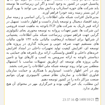
پتانسیل خوبی در کشور به وجود آمده و اگر این زیرساخت ها توسعه
یابد شرکت های حوزه استارتاپ و دانش بنیان می توانند با بهره گیری
از این بستر زمینه رشد خودرا فراهم آورند.
مدیرعامل افرانت شبکه ملی اطلاعات را رکن اساسی و زمینه ساز
رشد اقتصاد دیجیتال و توسعه پایدار دانست و اظهار داشت: تسهیل در
ارائه فیبر تاریک به شرکت های FCP باتوجه به ماهیت عمده فروشی
این شرکت ها، تغییر تعهدات پروانه به توسعه محوری بجای تکنولوژی
گرایی جهت فراهم نمودن زیرساخت شبکه ملی اطلاعات، پشتیبانی
از شرکتها برای استفاده ازمعافیت مالیاتی ماده ۱۳۲ قانون مالیات
های مستقیم جهت صرفه جویی و سرمایه گذاری در پروژه های
توسعه ای، افزایش کیفیت تولید تجهیزات داخلی در امتداد افزایش
خریدهای داخلی و کاهش وابستگی، ارائه برق باتعرفه های حمایتی به
دیتاسنتر باتوجه به ارائه سرویس به کسب و کارهای نوپا و تامین
مالی پروژه های توسعه ای ازطریق تسهیلات مناسب با استمهال
منطقی می تواند روند توسعه شبکه ملی اطلاعات را سرعت بخشد.
وی در آخر اظهار داشت: امیدواریم با همکاری و حمایت سازمان
فناوری اطلاعات و سازمان نظام صنفی کامپیوتری تهران بتوانیم
صنعت مراکز داده را در کشور توسعه دهیم.
این مطلب، یک خبر آگهی بوده و خبرگزاری مهر در محتوای آن هیچ
نظری ندارد.
1400/10/21
23:37:16