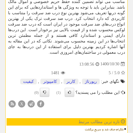
مناسب می تواند تضمین کننده حفظ حریم خصوصی و اموال مالک
باشد. بنبابراین باید با توجه به ویژگی ها و استانداردهایی که برای این
گونه دربها تعریف می‌شود بهترین نوع درب ضد سرقت را متناسب با
کاربردی که دارد انتخاب کرد. درب ضد سرقت ترک یکی از بهترین
انواع درب‌های ضد سرقت موجود در ایران است که درب ضد سرقت
لوکس محسوب شده و از قیمت بالایی نیز برخودار است. این درب‌ها
دارای ایمنی و استاندارد کافی هستند و از جمله مطمئن ترین
انتخاب‌ها در این زمینه محسوب می‌شوند. نکاتی که در این مقاله به
آنها اشاره کردیم بهترین دلیل برای استفاده از این درب‌ها به جای
درب معمولی در ساختمان‌های امروزی است.
1400/10/30
13:08:56
1481
5
/
5.0
تگهای خبر:
رپورتاژ
,
كاربر
,
كامپیوتر
,
كیفیت
این مطلب را می پسندید؟
(0)
(1)
X
تازه ترین مطالب مرتبط
تلگرام حذف شد و سریع برگشت