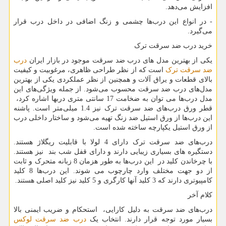
افزایش می‌دهد.
- در انواع این درب‌ها چشمی و زنگ اضافی در داخل درب قرار
می‌گیرد.
خرید درب ضد سرقت ترک
یکی از بهترین مدل های درب ضد سرقت موجود در بازار ایران
درب
ضد سرقت ترک
است که از نظر طراحی ظاهری، مرغوبیت و کیفیت
بالای قطعات و یراق آلات و همچنین از نظر عملکردی یکی از بهترین
مدل‌های درب ضد سرقت محسوب می‌شود. از جمله ویژگی‌های این
مدل درب‌ها می توان به ضخامت 17 سانتی متری دربها اشاره کرد،
قطر ورق درب‌های ضد سرقت ترک نیز 1.4 میلی‌متر است. پاشنه
این درب‌ها از ورق استیل ضد زنگ تهیه می‌شود و ساختار داخلی درب
از ورق استیل یکپارچه ساخته شده است.
درب‌های ضد سرقت ترک دارای 4 لولا با قابلیت ریگلاژ هستند.
دستگیره های بسیاری زیبایی دارند و دارای قفل شب بند نیز هستند.
با چرخاندن کلید در این درب‌ها به طور هزمان 8 زبانه متحرک و ثابت
از دو جهت مختلف وارد چارچوب می شوند. این درب‌ها 8 کلید
کامپیوتری دارند که 3 کلید آنها کارگری و 5 کلید نیز کلید اصلی هستند.
کلام آخر
درب‌های ضد سرقت به دلیل کارایی، استحکام و ضریب ایمنی بالا
بسیار مورد توجه قرار دارند. انتخاب یک
درب ضد سرقت لوکس