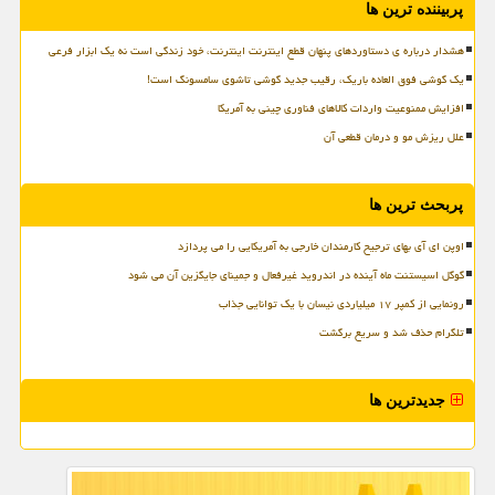
پربیننده ترین ها
هشدار درباره ی دستاوردهای پنهان قطع اینترنت اینترنت، خود زندگی است نه یک ابزار فرعی
یک گوشی فوق العاده باریک، رقیب جدید گوشی تاشوی سامسونگ است!
افزایش ممنوعیت واردات کالاهای فناوری چینی به آمریکا
علل ریزش مو و درمان قطعی آن
پربحث ترین ها
اوپن ای آی بهای ترجیح کارمندان خارجی به آمریکایی را می پردازد
گوگل اسیستنت ماه آینده در اندروید غیرفعال و جمینای جایگزین آن می شود
رونمایی از کمپر ۱۷ میلیاردی نیسان با یک توانایی جذاب
تلگرام حذف شد و سریع برگشت
جدیدترین ها