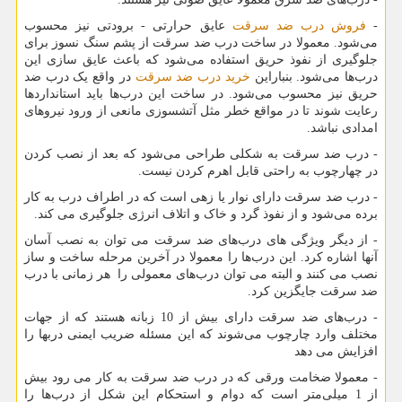
-
فروش درب ضد سرقت
عایق حرارتی - برودتی نیز محسوب
می‌شود. معمولا در ساخت درب ضد سرقت از پشم سنگ نسوز برای
جلوگیری از نفوذ حریق استفاده می‌شود که باعث عایق سازی این
درب‌ها می‌شود. بنباراین
خرید درب ضد سرقت
در واقع یک درب ضد
حریق نیز محسوب می‌شود. در ساخت این درب‌ها باید استانداردها
رعایت شوند تا در مواقع خطر مثل آتشسوزی مانعی از ورود نیروهای
امدادی نباشد.
- درب ضد سرقت به شکلی طراحی می‌شود که بعد از نصب کردن
در چهارچوب به راحتی قابل اهرم کردن نیست.
- درب ضد سرقت دارای نوار یا زهی است که در اطراف درب به کار
برده می‌شود و از نفوذ گرد و خاک و اتلاف انرژی جلوگیری می کند.
- از دیگر ویژگی های درب‌های ضد سرقت می توان به نصب آسان
آنها اشاره کرد. این درب‌ها را معمولا در آخرین مرحله ساخت و ساز
نصب می کنند و البته می توان درب‌های معمولی را هر زمانی با درب
ضد سرقت جایگزین کرد.
- درب‌های ضد سرقت دارای بیش از 10 زبانه هستند که از جهات
مختلف وارد چارچوب می‌شوند که این مسئله ضریب ایمنی دربها را
افزایش می دهد
- معمولا ضخامت ورقی که در درب ضد سرقت به کار می رود بیش
از 1 میلی‌متر است که دوام و استحکام این شکل از درب‌ها را