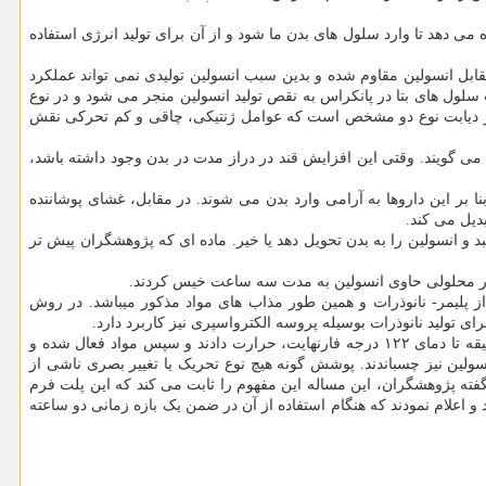
 دهد تا وارد سلول های بدن ما شود و از آن برای تولید انرژی استفاده
مقابل انسولین مقاوم شده و بدین سبب انسولین تولیدی نمی تواند عملکرد
لول های بتا در پانکراس به نقص تولید انسولین منجر می شود و در نوع
 در دیابت نوع دو مشخص است که عوامل ژنتیکی، چاقی و کم تحرکی نقش
می گویند. وقتی این افزایش قند در دراز مدت در بدن وجود داشته باشد،
 بر این داروها به آرامی وارد بدن می شوند. در مقابل، غشای پوشاننده
دیل می کند.
ند به پوشش گونه بچسبد و انسولین را به بدن تحویل دهد یا خیر. ماده ای که پژوهشگران پیش تر
را در محلولی حاوی انسولین به مدت سه ساعت خیس کردند.
ز پلیمر- نانوذرات و همین طور مذاب های مواد مذکور می⁭باشد. در روش
ی تولید نانوذرات بوسیله پروسه الکترواسپری نیز کاربرد دارد.
سپس پژوهشگران پچ های حاوی انسولین را روی پوشش گونه ها و قرنیه خوک ها چسباندند. در گام بعد با لیزر فروسرخ نزدیک، مواد را به مدت ۱۰ دقیقه تا دمای ۱۲۲ درجه فارنهایت، حرارت دادند و سپس مواد فعال شده و
نسولین نیز چسباندند. پوشش گونه هیچ نوع تحریک یا تغییر بصری ناشی از
ته پژوهشگران، این مساله این مفهوم را ثابت می کند که این پلت فرم
و اعلام نمودند که هنگام استفاده از آن در ضمن یک بازه زمانی دو ساعته