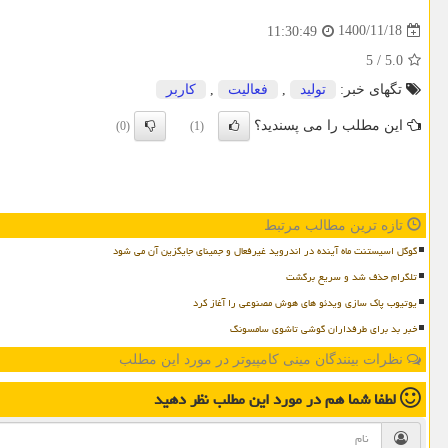
1400/11/18
11:30:49
5
/
5.0
تگهای خبر:
تولید
,
فعالیت
,
كاربر
این مطلب را می پسندید؟
(0)
(1)
تازه ترین مطالب مرتبط
گوگل اسیستنت ماه آینده در اندروید غیرفعال و جمینای جایگزین آن می شود
تلگرام حذف شد و سریع برگشت
یوتیوب پاک سازی ویدئو های هوش مصنوعی را آغاز کرد
خبر بد برای طرفداران گوشی تاشوی سامسونگ
نظرات بینندگان مینی کامپیوتر در مورد این مطلب
لطفا شما هم
در مورد این مطلب
نظر دهید