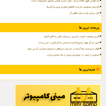
یک گوشی فوق العاده باریک، رقیب جدید گوشی تاشوی سامسونگ است!
افزایش ممنوعیت واردات کالاهای فناوری چینی به آمریکا
علل ریزش مو و درمان قطعی آن
پربحث ترین ها
آخرین وضعیت امنیت سایبری زیرساخت های راه آهن کشور
اوپن ای آی بهای ترجیح کارمندان خارجی به آمریکایی را می پردازد
گوگل اسیستنت ماه آینده در اندروید غیرفعال و جمینای جایگزین آن می شود
رونمایی از کمپر ۱۷ میلیاردی نیسان با یک توانایی جذاب
جدیدترین ها