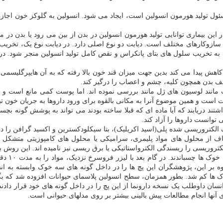
تولید هورمون انسولین است، ایجاد می شود. انسولین به گلوکز خون اجازه می
 این بیماری توانایی تولید هورمون انسولین در بدن از بین می رود یا بدن در 
سازوکارهای مختلف است. دیابت دو نوع اصلی دارد. در دیابت نوع یک، تخریب س
ت به تخریب سلول های بتای پانکراس و نقص کامل تولید انسولین منجر شود.
هش پیدا می کند بدین جهت میزان قند خون بالا رفته که به آن هایپرگلیسمی 
 بدن همچون کلیه، چشم و اعصاب را درگیر کند.
مانند لوسیون های ژل مانند بررسی نموده اند. اما پوست کمی مانع است و بنا
ت و همین موضوع آنرا به مکانی بالقوه برای ورود داروها به جریان خون تب
س"(Sabine Szunerits) و همکارانش قصد داشتند دریابند که آیا ماده ای که قبلا ساخته بودند می توا
توانست داروها را آزاد کند.
یاف الکتروریسی شده پلی(اسید اکریلیک)، بتا سیکلودکسترین و اکسید گرافن 
لیاف از محلول های مواد پلیمری، سرامیکی یا محلول های کامپوزیتی متشکل ا
روریسی را ریسندگی الکترواستاتیکی یا برق ریسی نیز نامیده ⁭اند. این روش برا
اوه بر این، پژوهشگران این پچ ها را در داخل گونه های سه خوک وابسته به ا
 ها کم شد. بطور همزمان، سطح انسولین پلاسمای حیوانات افزوده شد که بگف
ان داوطلب یک نسخه دارونما از این پچ را در داخل گونه های خود قرار دادند 
آنها انجام مطالعات پیش بالینی بیشتر بر روی مدلهای حیوانی است.