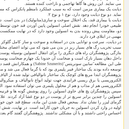
می نمایند. این روش ها گاها تهاجمی و ناراحت کننده هستند.
دیابت یک بیماری مزمن است که به سبب عملکرد نامنظم پانکراس که مسئول 
نماید. دو نوع دیابت وجود دارد، نوع ۱ و نوع ۲.
دیابت یا بیماری قند، یک اختلال سوخت و سازی(متابولیک) در بدن است. در
طبیعی خودرا انجام دهد. نقش اصلی انسولین پایین آوردن قند خون توسط 
دو، مقاومت پیش رونده بدن به انسولین وجود دارد که در نهایت ممکنس
مهمی در ابتلای فرد دارند.
در دیابت، سرعت و توانایی بدن در استفاده و سوخت و ساز کامل گلوکز کا
سبب تخریب رگ های بسیار ریز در بدن می شود که می تواند اعضای مختلف
بتازگی پژوهشگران راه های دیگری را برای انتقال انسولین بوسیله پوست 
داخل دهان بسیار نازک است و ضخامت آن حدودا یک چهارم ضخامت پوست اس
طی این مطالعه"سابین سونریت
توسعه داده بودند یک ساختار فیبر پلیمری بود که با گرما فعال می شد و می 
پژوهشگران ابتدا مربع های کوچک یک ساختار نانوالیافی تولید شده از ال
الکتروریسی یا برق ریسی فرایندی جهت تولید انواع نانوالیاف و میکروا
الکتروریسی هم از مذاب و هم از محلول پلیمری می توان استفاده نمود. الکت
انسولین را چندین برابر سریع تر از پوست در دو نوع غشا آزاد کردند. عل
گرمای لیزر را نشان نداد. بمحض فعال شدن این ماده، سطح قند خون خوک
اولیه در وارد کردن انسولین به جریان خون کارآمد است. در نهایت، شش انس
احساس راحتی داشتند و با آن مشکلی نداشتند. پژوهشگران گفتند گام بعدی 