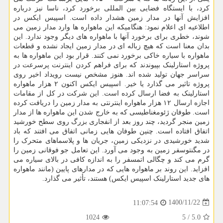
کرد، با ایستگاه فضایی بین المللی برخورد کرد، ناسا نیز درباره
افزایش آنها در مدار زمین هشدار داده است. اسپیس ایکس در
اطلاعیه ای اعلام نمود: هنگامیکه این ماهواره ها وارد مدار زمین می
شوند، خطری برای برخورد آنها با ماهواره های دیگر وجود ندارد. این
بدان معنا است که هیچ زباله ای در مدار زمین ایجاد نشده و قطعات
ماهواره با سیاره خاکی برخورد نمی کنند. قرار بود این ماهواره ها به
پروژه استارلینک بپیوندند که برای فراهم کردن اینترنت پرسرعت در
سراسر جهان تولید شده اند. هنوز مشخص نیست رویداد اخیر روی
پروژه تاثیر می گذارد یا خیر. اسپیس ایکس اکنون ۲ هزار ماهواره
استارلینک به فضا ارسال کرده است. این شرکت در کل از مقامات
اجازه ارسال ۱۲ هزار ماهواره اینترنتی به مدار زمین را دریافت کرده
است. طوفان ژئومغناطیسی که به خارج شدن این ماهواره ها از مدار
زمین منجر گردید، چند روز بعد از انفجاری بزرگ روی سطح خورشید
اتفاق افتاده است. چنین طوفان هایی زمانی اتفاق می افتند که باد
شدید خورشیدی در نزدیکی زمین، جریان ها و پلاسماهای متحرک را
در مگنتوسفر زمین به وجود می آورد. این تعامل جو فوقانی زمین را
گرم می کند و چگالی اتمسفر را به اندازه کافی در بالای سیاره می
افزاید. این روند بر ماهواره هایی که در مدارهای پایین (مانند ماهواره
های جدید استارلینک اسپیس ایکس) هستند، تأثیر می گذارد.
1400/11/22
11:07:54
1024
5
/
5.0