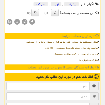
تگهای خبر:
اینترنت
,
تولید
,
شركت
این مطلب را می پسندید؟
(0)
(1)
X
تازه ترین مطالب مرتبط
گوگل اسیستنت ماه آینده در اندروید غیرفعال و جمینای جایگزین آن می شود
یوتیوب پاک سازی ویدئو های هوش مصنوعی را آغاز کرد
خبر بد برای طرفداران گوشی تاشوی سامسونگ
شلیک به ماهواره ها
نظرات بینندگان مینی کامپیوتر در مورد این مطلب
لطفا شما هم
در مورد این مطلب
نظر دهید