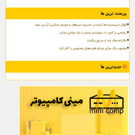
پربحث ترین ها
گوگل اسیستنت ماه آینده در اندروید غیرفعال و جمینای جایگزین آن می شود
رونمایی از کمپر ۱۷ میلیاردی نیسان با یک توانایی جذاب
تلگرام حذف شد و سریع برگشت
یوتیوب پاک سازی ویدئو های هوش مصنوعی را آغاز کرد
جدیدترین ها