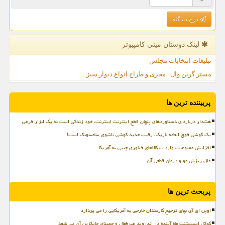
درج دیدگاه
لینک دوستان مینی كامپیوتر
تبلیغات انتخابات مجلس
مستر گرین وال | مجری و طراح انواع دیوار سبز
پربیننده ترین ها
هشدار درباره ی دستاوردهای پنهان قطع اینترنت اینترنت، خود زندگی است نه یک ابزار فرعی
یک گوشی فوق العاده باریک، رقیب جدید گوشی تاشوی سامسونگ است!
افزایش ممنوعیت واردات کالاهای فناوری چینی به آمریکا
علل ریزش مو و درمان قطعی آن
پربحث ترین ها
اوپن ای آی بهای ترجیح کارمندان خارجی به آمریکایی را می پردازد
گوگل اسیستنت ماه آینده در اندروید غیرفعال و جمینای جایگزین آن می شود