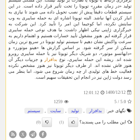
برقراری ارتباط با تویوتا یا نظارت بر تولید نیست. این مشکل سیستم
تولید «در زمان مقرر» تویوتا را تحت تأثیر قرار داده است. در این
سیستم قطعات دقیقاً پیش از نصب تحویل داده می شوند تا نیازی به
انبار کردن آنها نباشد. البته تویوتا اشاره ای به حمله سایبری به وب
سایتش نکرده، اما کوجیما این امر را تأیید کرد. این شرکت به
خبرگزاری ژاپنی نیکی اظهار داشت: ما هدف نوعی حمله سایبری
قرار گرفته ایم. هنوز مشغول تأیید خسارات هستیم و اهتمام داریم به
سرعت واکنش نشان دهیم تا سیستم تولید تویوتا در سریع ترین زمان
ممکن از سر گرفته شود. بر اساس گزارش ها «هینو موتورز» و
«دایهاتسو موتور»، دو شریک دیگر تویوتا نیز با حمله سایبری روبرو
شده اند. ریشه این حمله سایبری، نوع
بدافزار
و جزییات دیگر آن
هنوز فاش نشده اند. از طرف دیگر تویوتا نیز هنوز مشخص نکرده
فعالیت خط های تولیدی از چه زمان شروع می شود، اما بنظر می
رسد دولت ژاپن نیز در انجام این تحقیقات سهیم است.
1400/12/12
12:01:12
1259
5
/
5.0
تگهای خبر:
بدافزار
,
تولید
,
سایت
,
سیستم
این مطلب را می پسندید؟
(0)
(1)
X