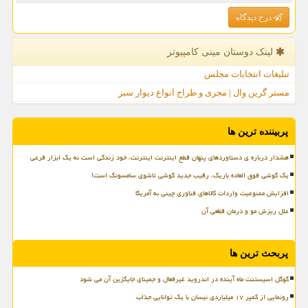
درج دیدگاه
لینک دوستان مینی كامپیوتر
تبلیغات انتخابات مجلس
مستر گرین وال | مجری و طراح انواع دیوار سبز
پربیننده ترین ها
هشدار درباره ی دستاوردهای پنهان قطع اینترنت اینترنت، خود زندگی است نه یک ابزار فرعی
یک گوشی فوق العاده باریک، رقیب جدید گوشی تاشوی سامسونگ است!
افزایش ممنوعیت واردات کالاهای فناوری چینی به آمریکا
علل ریزش مو و درمان قطعی آن
پربحث ترین ها
گوگل اسیستنت ماه آینده در اندروید غیرفعال و جمینای جایگزین آن می شود
رونمایی از کمپر ۱۷ میلیاردی نیسان با یک توانایی جذاب