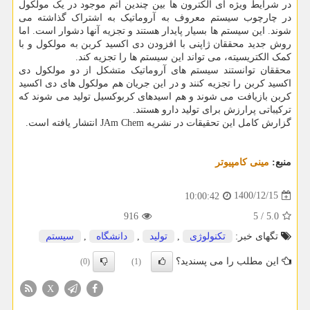
در شرایط ویژه ای الکترون ها بین چندین اتم موجود در یک مولکول
در چارچوب سیستم معروف به آروماتیک به اشتراک گذاشته می
شوند. این سیستم ها بسیار پایدار هستند و تجزیه آنها دشوار است. اما
روش جدید محققان ژاپنی با افزودن دی اکسید کربن به مولکول و با
کمک الکتریسیته، می تواند این سیستم ها را تجزیه کند.
محققان توانستند سیستم های آروماتیک متشکل از دو مولکول دی
اکسید کربن را تجزیه کنند و در این جریان هم مولکول های دی اکسید
کربن بازیافت می شوند و هم اسیدهای کربوکسیل تولید می شوند که
ترکیباتی پرارزش برای تولید دارو هستند.
گزارش کامل این تحقیقات در نشریه JAm Chem انتشار یافته است.
منبع:
مینی كامپیوتر
1400/12/15
10:00:42
916
5
/
5.0
تگهای خبر:
تكنولوژی
,
تولید
,
دانشگاه
,
سیستم
این مطلب را می پسندید؟
(0)
(1)
X