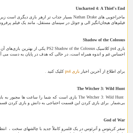
Uncharted 4: A Thief's End
ماجراجویی های
Nathan Drake
بسیار جذاب تر ازهر بازی دیگری است زیرا 
فیلم‌های هیجان‌انگیز الی و جوئل در سینمای مستقل، مانند یک فیلم پرفرو
Shadow of the Colossus
بازی
ps4
کلاسیک
PS2 Shadow of the Colossus
یکی از بهترین بازی‌های آن
احساس غم و اندوه همراه است، در حالی که هدف در پایان به دست می آید .
برای اطلاع از آخرین اخبار
بازی
ps4
کلیک کنید .
The Witcher 3: Wild Hunt
The Witcher 3: Wild Hunt
بازی است که شما را ساعت ها مجبور به بازی 
بی‌شمار. برای بازی کردن این قسمت احتباجی به دانش و بازی کردن قسم
God of War
سفر کریتوس و آترئوس در یک قلمرو کاملاً جدید با چالشهای سخت ، انتظ