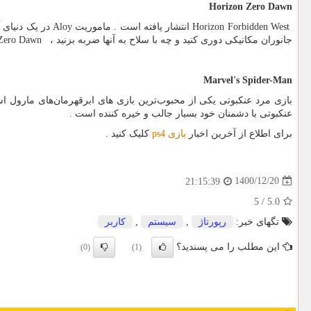
Horizon Zero Dawn
Horizon Forbidden West
انتشار یافته است . ماموریت
Aloy
در یک دنیای 
جانوران مکانیکی دوری کنید و چه با سلاح به آنها ضربه بزنید ،
 Zero Dawn
Marvel's Spider-Man
بازی مرد عنکبوتی یکی از محبوب‌ترین بازی های ابرقهرمان‌های مارول اس
عنکبوتی با دشمنان خود بسیار جالب و خیره کننده است .
برای اطلاع از آخرین اخبار
بازی
ps4
کلیک کنید .
1400/12/20
21:15:39
5
/
5.0
تگهای خبر:
رپورتاژ
,
سیستم
,
كاربر
این مطلب را می پسندید؟
(0)
(1)