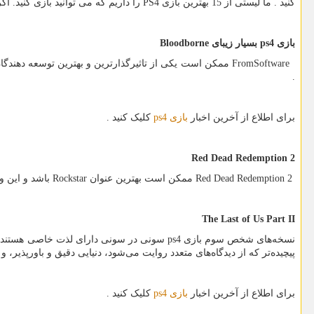
کنید . ما لیستی از 15 بهترین بازی
PS4
را داریم که می توانید بازی کنید. 
بازی
ps4
بسیار زیبای
Bloodborne
FromSoftware
ممکن است یکی از تاثیرگذارترین و بهترین توسعه دهندگ
.
برای اطلاع از آخرین اخبار
بازی
ps4
کلیک کنید .
Red Dead Redemption 2
Red Dead Redemption 2
ممکن است بهترین عنوان
Rockstar
باشد و این وا
The Last of Us Part II
نسخه‌های شخص سوم بازی
ps4
سونی در سونی دارای لذت خاصی هستند . اک
پیچیده‌تر که از دیدگاه‌های متعدد روایت می‌شود، دنیایی دقیق و باورپذیر، 
برای اطلاع از آخرین اخبار
بازی
ps4
کلیک کنید .