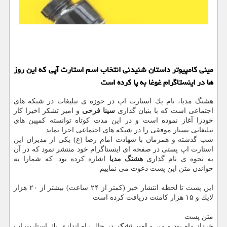
مینی كامپیوتر داستان شنیدنی انتخاب اسم استارت آپی كه این روز
ها در اینستاگرام غوغا به پا كرده است
هشتگ مدیا، نام یك استارت اپ در حوزه ی تبلیغات در شبكه های
اجتماعی است كه با بنیان گذاری
سینا فرحی
و امیر تشكر اخیرا كار
خودرا آغاز نموده است و در این مدت كوتاه توانسته كمپین های
تبلیغاتی بسیار موفقی را در شبكه های اجتماعی اجرا نماید.
شب گذشته و همزمان با شهادت امام رضا (ع) یكی از مدیران این
استارت اپ پستی در صفحه ای اینستاگرام خود منتشر نمود كه در آن
به نحوه ی نام گذاری
هشتگ مدیا
اشاره كرده بود. كه شمارا به
خواندن متن این پست دعوت می نماییم
این پست تا لحظه انتشار خبر (كمتر از ۲۴ ساعت) بیشتر از ۲۰ هزار
لایك و ۱۵ هزار كامنت دریافت كرده است
متن پست
خرداد ماه بود و من و
امیر تشكر
در حال راه اندازی یك استارت اپ