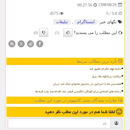
1398/08/26
09:27:56
4575
5
/
5.0
تگهای خبر:
اینستاگرام
,
تبلیغات
این مطلب را می پسندید؟
(0)
(1)
X
تازه ترین مطالب مرتبط
دامنه مهم تلگرام تعلیق شد
برگشت پرشکوه بلک بری
همدستی متا با اسرائیل در سانسور محتوای جنگ ضد ایران
رسانه های اجتماعی برای کودکان انگلیسی فیلتر شد اقدام ضد پلت فرم ها
نظرات بینندگان مینی کامپیوتر در مورد این مطلب
لطفا شما هم
در مورد این مطلب
نظر دهید