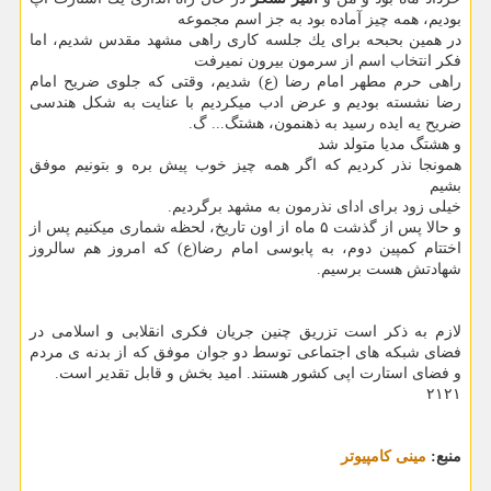
بودیم، همه چیز آماده بود به جز اسم مجموعه
در همین بحبحه برای یك جلسه كاری راهی مشهد مقدس شدیم، اما
فكر انتخاب اسم از سرمون بیرون نمیرفت
راهی حرم مطهر امام رضا (ع) شدیم، وقتی كه جلوی ضریح امام
رضا نشسته بودیم و عرض ادب میكردیم با عنایت به شكل هندسی
ضریح یه ایده رسید به ذهنمون، هشتگ... گ.
و هشتگ مدیا متولد شد
همونجا نذر كردیم كه اگر همه چیز خوب پیش بره و بتونیم موفق
بشیم
خیلی زود برای ادای نذرمون به مشهد برگردیم.
و حالا پس از گذشت ۵ ماه از اون تاریخ، لحظه شماری میكنیم پس از
اختتام كمپین دوم، به پابوسی امام رضا(ع) كه امروز هم سالروز
شهادتش هست برسیم.
لازم به ذكر است تزریق چنین جریان فكری انقلابی و اسلامی در
فضای شبكه های اجتماعی توسط دو جوان موفق كه از بدنه ی مردم
و فضای استارت اپی كشور هستند. امید بخش و قابل تقدیر است.
۲۱۲۱
منبع:
مینی كامپیوتر