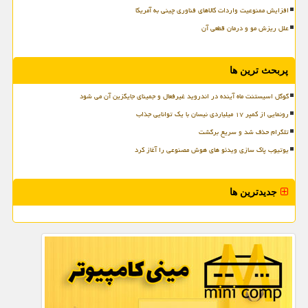
افزایش ممنوعیت واردات کالاهای فناوری چینی به آمریکا
علل ریزش مو و درمان قطعی آن
پربحث ترین ها
گوگل اسیستنت ماه آینده در اندروید غیرفعال و جمینای جایگزین آن می شود
رونمایی از کمپر ۱۷ میلیاردی نیسان با یک توانایی جذاب
تلگرام حذف شد و سریع برگشت
یوتیوب پاک سازی ویدئو های هوش مصنوعی را آغاز کرد
جدیدترین ها