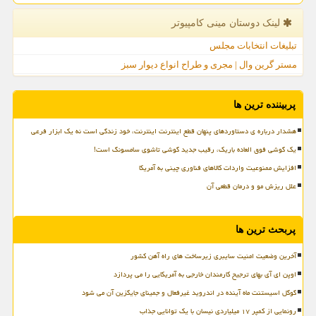
لینک دوستان مینی كامپیوتر
تبلیغات انتخابات مجلس
مستر گرین وال | مجری و طراح انواع دیوار سبز
پربیننده ترین ها
هشدار درباره ی دستاوردهای پنهان قطع اینترنت اینترنت، خود زندگی است نه یک ابزار فرعی
یک گوشی فوق العاده باریک، رقیب جدید گوشی تاشوی سامسونگ است!
افزایش ممنوعیت واردات کالاهای فناوری چینی به آمریکا
علل ریزش مو و درمان قطعی آن
پربحث ترین ها
آخرین وضعیت امنیت سایبری زیرساخت های راه آهن کشور
اوپن ای آی بهای ترجیح کارمندان خارجی به آمریکایی را می پردازد
گوگل اسیستنت ماه آینده در اندروید غیرفعال و جمینای جایگزین آن می شود
رونمایی از کمپر ۱۷ میلیاردی نیسان با یک توانایی جذاب