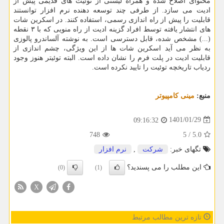
محتوای اصلاح شده و همراه لیستی از توئیت های قدیمی پیش از
ادیت می سازد. از طرفی چند توسعه دهنده نرم افزار توانستند
قابلیت را پیش از راه اندازی رسمی، استفاده کنند. در اسکرین شات
های انتشار یافته توسط افراد گزینه ادیت از راه منویی که با ۳ نقطه
(...) مشخص شده، قابل دسترسی است. به نوشته آلساندرو پالوزی
به نظر می آید اسکرین شات ها از این ویژگی، چشم اندازی از
قابلیت ادیت در پلت فرم را نشان داده است. البته توئیتر هنوز وجود
ردیاب تاریخچه توئیت را تایید نکرده است.
منبع:
مینی كامپیوتر
1401/01/29
09:16:32
748
5
/
5.0
تگهای خبر:
شركت
,
نرم افزار
این مطلب را می پسندید؟
(0)
(1)
X
تازه ترین مطالب مرتبط