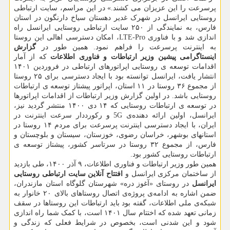
پرسرعت را این عزیزان می کشند.» در این مراسم، سایت ارتباطی
روستایی ایرانسل در شهرک غدیر دهستان سیاخ دارنگون در استان
فارس، به نمایندگی از ۲۵۰ سایت ارتباطی روستایی ایرانسل راه
اندازی شد و با فناوری LTE-Pro، امکان دسترسی اهالی این روستا
به اینترنت پرسرعت را فراهم نمود. همین طور در
گزارش
اینستاگرامی پیشین وزیر ارتباطات و فناوری اطلاعات
که از آمار
اقدامات توسعه ی روستایی اپراتورهای ارتباطی در فروردین ۱۴۰۱
انتشار یافت، ایرانسل توانسته بود با ایجاد دسترسی برای ۲۵ روستا
از مجموع ۳۶ روستا در ۱۱ استان، اپراتور پیشتاز توسعه ی ارتباطات
روستایی باشد. در اولین گزارش وزیر ارتباطات از اقدامات اپراتورها
در توسعه ی ارتباطات روستایی که ۱۴ دی ۱۴۰۰ منتشر گردید نیز،
ایرانسل، اولین ارائه دهنده‌ی 5G و رکورددار سرعت اینترنت در
ایران، با ایجاد دسترسی اینترنت پرسرعت برای مردم ۱۴ روستا در
استانهای بوشهر، خراسان رضوی، خوزستان، سیستان و بلوچستان و
فارس، از مجموع ۳۲ روستا در سرتاسر کشور، پیشتاز توسعه ی
ارتباطات روستایی کشور بود.
همین طور وزیر ارتباطات و فناوری اطلاعات، ۹ آذر ۱۴۰۰، طی بازدید
از ساختمان مرکزی ایرانسل و
افتتاح آنلاین سایت ارتباطی روستایی
ایرانسل
در روستای «آغوز دره» شهرستان گلوگاه استان مازندران،
ضمن اشاره به ادامه‌ی پروژه‌ی اتصال روستاهای بالای ۲۰ خانوار به
شبکه‌ی ملی اطلاعات، گفته بود باید ارتباطات این روستاها در سقف
زمانی تعهد شده که اختتام سال ۱۴۰۱ است، با کمک شما راه اندازی
شود و این شدنی است، بخصوص در شرایط فعلی که زندگی و