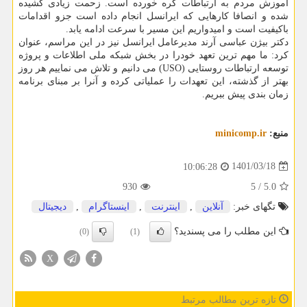
آموزش مردم به ارتباطات گره خورده است. زحمت زیادی کشیده
شده و انصافا کارهایی که ایرانسل انجام داده است جزو اقدامات
باکیفیت است و امیدواریم این مسیر با سرعت ادامه یابد.
دکتر بیژن عباسی آرند مدیرعامل ایرانسل نیز در این مراسم، عنوان
کرد: ما مهم ترین تعهد خودرا در بخش شبکه ملی اطلاعات و پروژه
توسعه ارتباطات روستایی (USO) می دانیم و تلاش می نماییم هر روز
بهتر از گذشته، این تعهدات را عملیاتی کرده و آنرا بر مبنای برنامه
زمان بندی پیش ببریم.
منبع:
minicomp.ir
1401/03/18
10:06:28
930
5
/
5.0
تگهای خبر:
آنلاین
,
اینترنت
,
اینستاگرام
,
دیجیتال
این مطلب را می پسندید؟
(0)
(1)
X
تازه ترین مطالب مرتبط