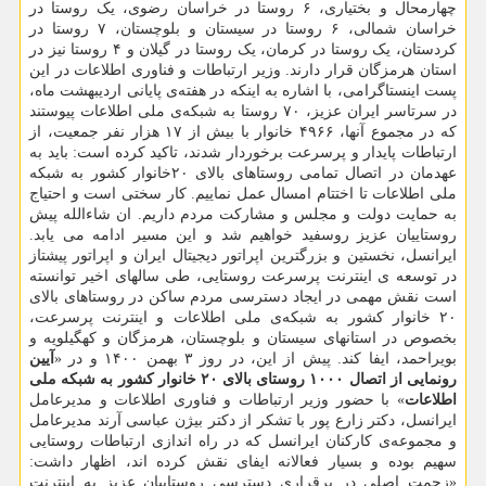
چهارمحال و بختیاری، ۶ روستا در خراسان رضوی، یک روستا در
خراسان شمالی، ۶ روستا در سیستان و بلوچستان، ۷ روستا در
کردستان، یک روستا در کرمان، یک روستا در گیلان و ۴ روستا نیز در
استان هرمزگان قرار دارند. وزیر ارتباطات و فناوری اطلاعات در این
پست اینستاگرامی، با اشاره به اینکه در هفته‌ی پایانی اردیبهشت ماه،
در سرتاسر ایران عزیز، ۷۰ روستا به شبکه‌ی ملی اطلاعات پیوستند
که در مجموع آنها، ۴۹۶۶ خانوار با بیش از ۱۷ هزار نفر جمعیت، از
ارتباطات پایدار و پرسرعت برخوردار شدند، تاکید کرده است: باید به
عهدمان در اتصال تمامی روستاهای بالای ۲۰خانوار کشور به شبکه
ملی اطلاعات تا اختتام امسال عمل نماییم. کار سختی است و احتیاج
به حمایت دولت و مجلس و مشارکت مردم داریم. ان شاءالله پیش
روستاییان عزیز روسفید خواهیم شد و این مسیر ادامه می یابد.
ایرانسل، نخستین و بزرگترین اپراتور دیجیتال ایران و اپراتور پیشتاز
در توسعه ی اینترنت پرسرعت روستایی، طی سالهای اخیر توانسته
است نقش مهمی در ایجاد دسترسی مردم ساکن در روستاهای بالای
۲۰ خانوار کشور به شبکه‌ی ملی اطلاعات و اینترنت پرسرعت،
بخصوص در استانهای سیستان و بلوچستان، هرمزگان و کهگیلویه و
بویراحمد، ایفا کند. پیش از این، در روز ۳ بهمن ۱۴۰۰ و در «
آیین
رونمایی از اتصال ۱۰۰۰ روستای بالای ۲۰ خانوار کشور به شبکه ملی
اطلاعات
» با حضور وزیر ارتباطات و فناوری اطلاعات و مدیرعامل
ایرانسل، دکتر زارع پور با تشکر از دکتر بیژن عباسی آرند مدیرعامل
و مجموعه‌ی کارکنان ایرانسل که در راه اندازی ارتباطات روستایی
سهیم بوده و بسیار فعالانه ایفای نقش کرده اند، اظهار داشت:
«زحمت اصلی در برقراری دسترسی روستاییان عزیز به اینترنت