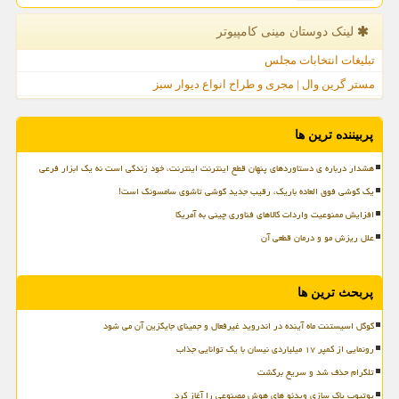
لینک دوستان مینی كامپیوتر
تبلیغات انتخابات مجلس
مستر گرین وال | مجری و طراح انواع دیوار سبز
پربیننده ترین ها
هشدار درباره ی دستاوردهای پنهان قطع اینترنت اینترنت، خود زندگی است نه یک ابزار فرعی
یک گوشی فوق العاده باریک، رقیب جدید گوشی تاشوی سامسونگ است!
افزایش ممنوعیت واردات کالاهای فناوری چینی به آمریکا
علل ریزش مو و درمان قطعی آن
پربحث ترین ها
گوگل اسیستنت ماه آینده در اندروید غیرفعال و جمینای جایگزین آن می شود
رونمایی از کمپر ۱۷ میلیاردی نیسان با یک توانایی جذاب
تلگرام حذف شد و سریع برگشت
یوتیوب پاک سازی ویدئو های هوش مصنوعی را آغاز کرد