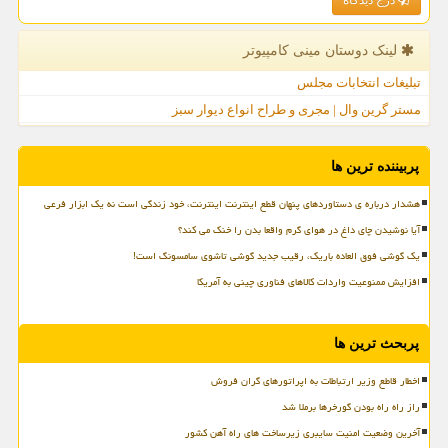
لینک دوستان مینی كامپیوتر
تبلیغات انتخابات مجلس
مستر گرین وال | مجری و طراح انواع دیوار سبز
پربیننده ترین ها
هشدار درباره ی دستاوردهای پنهان قطع اینترنت اینترنت، خود زندگی است نه یک ابزار فرعی
آیا نوشیدن چای داغ در هوای گرم واقعا بدن را خنک می کند؟
یک گوشی فوق العاده باریک، رقیب جدید گوشی تاشوی سامسونگ است!
افزایش ممنوعیت واردات کالاهای فناوری چینی به آمریکا
پربحث ترین ها
اخطار قاطع وزیر ارتباطات به اپراتورهای گران فروش
راز راه راه بودن گورخرها برملا شد
آخرین وضعیت امنیت سایبری زیرساخت های راه آهن کشور