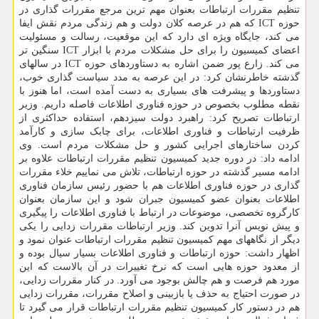
تنظیم مقررات ارتباطات بعنوان مهم ترین مرجع مقررات گذاری در
حوزه ICT که هم در عرصه کلان دولت و هم زندگی مردم نقش ایفا
می کند، جایگاه ویژه ای دارد که این موقعیت، رسالت و مسئولیت
اعضای کمیسیون را برای حل مشکلات مردم با ابزار ICT سنگین تر
می کند. زارع پور ضمن اشاره به دستاوردهای حوزه ICT در سالهای
گذشته خاطرنشان کرد: در این عرصه به مدد سیاست گذاری خوب،
دستاوردها و پیشرفت های بسیاری به دست آمده است، اما هنوز با
نقطه مطلوب بخصوص در حوزه فناوری اطلاعات فاصله داریم. وزیر
ارتباطات تصریح کرد: راهبرد دولت سیزدهم، استفاده حداکثری از
ظرفیت ارتباطات و فناوری اطلاعات، برای چابک سازی و کارآمد
کردن ساختارهای اجرایی کشور و حل مشکلات مردم است. وی
ادامه داد: در دوره جدید کمیسیون تنظیم مقررات ارتباطات علاوه بر
ادامه مسیر گذشته در حوزه ارتباطات، تلاش می نماییم خلاء مقررات
گذاری در حوزه فناوری اطلاعات هم با حضور رئیس سازمان فناوری
اطلاعات بعنوان عضو کمیسیون جبران شود و این سازمان بعنوان
کارگروه تخصصی، موضوعات در ارتباط با فناوری اطلاعات را پیگیری
و پیش نویس آنرا تدوین کند. وزیر ارتباطات مقررات زدایی را یکی
دیگر از نگاههای مهم کمیسیون تنظیم مقررات ارتباطات عنوان نمود و
اظهار داشت: حوزه ارتباطات و فناوری اطلاعات بسیار سیال بوده و
از معدود حوزه هایی است که نرخ تغییرات در آن بالاست که این
مورد هم فرصت و هم چالش بوجود می آورد. در کنار مقررات زدایی،
در صورت احتیاج به حذف یا بازبینی و اصلاح مقررات، مقررات زدایی
هم در دستور کار کمیسیون تنظیم مقررات ارتباطات قرار می گیرد تا